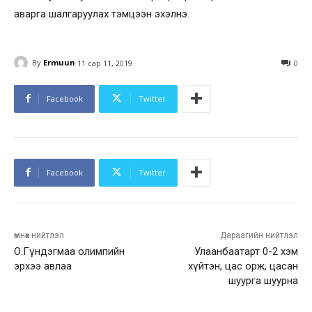
аварга шалгаруулах тэмцээн эхэлнэ.
By
Ermuun
11 сар 11, 2019
0
Facebook
Twitter
Facebook
Twitter
өмнөх нийтлэл
Дараагийн нийтлэл
О.Гүндэгмаа олимпийн
Улаанбаатарт 0-2 хэм
эрхээ авлаа
хүйтэн, цас орж, цасан
шуурга шуурна