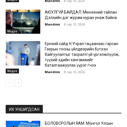
Mandmn
-
8 сар 10, 2026
АЮУЛГҮЙ БАЙДАЛ: Мюнхений тайлан:
Дэлхийн дэг журам нуран унаж байна
Mandmn
-
8 сар 10, 2026
Мэдээ
Ерөнхий сайд Н.Учрал гацаанаас гарсан
Газрын тосны үйлдвэрийн бүтээн
байгуулалтыг тасралтгүй үргэлжлүүлж,
түүхий эдийн хангамжийг
баталгаажуулах үүрэг өгчээ
Мэдээ
Mandmn
-
8 сар 10, 2026
ИХ УНШИГДСАН
БОЛОВСРОЛЫН ЯАМ: Монгол Улсын