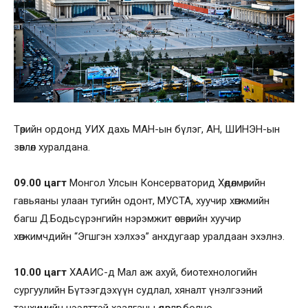
Төрийн ордонд УИХ дахь МАН-ын бүлэг, АН, ШИНЭН-ын
зөвлөл хуралдана.
09.00 цагт
Монгол Улсын Консерваторид Хөдөлмөрийн
гавьяаны улаан тугийн одонт, МУСТА, хуучир хөгжмийн
багш Д.Бодьсүрэнгийн нэрэмжит өсвөрийн хуучир
хөгжимчдийн “Эгшгэн хэлхээ” анхдугаар уралдаан эхэлнэ.
10.00 цагт
ХААИС-д Мал аж ахуй, биотехнологийн
сургуулийн Бүтээгдэхүүн судлал, хяналт үнэлгээний
тэнхимийн нээлттэй хаалганы өдөрлөг болно.