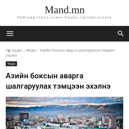
Mand.mn
Нийгэмд гэрэл нэмнэ-Оюуны гэрлийг асаана
Нүүр хуудас
Мэдээ
Азийн боксын аварга шалгаруулах тэмцээн
эхэлнэ
Мэдээ
Азийн боксын аварга
шалгаруулах тэмцээн эхэлнэ