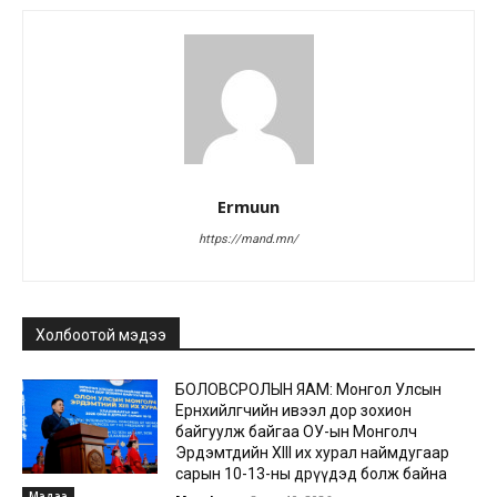
Ermuun
https://mand.mn/
Холбоотой мэдээ
БОЛОВСРОЛЫН ЯАМ: Монгол Улсын
Ерөнхийлөгчийн ивээл дор зохион
байгуулж байгаа ОУ-ын Монголч
Эрдэмтдийн XIII их хурал наймдугаар
сарын 10-13-ны өдрүүдэд болж байна
Мэдээ