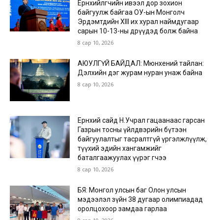
Ерөнхийлөгчийн ивээл дор зохион
байгуулж байгаа ОУ-ын Монголч
Эрдэмтдийн XIII их хурал наймдугаар
сарын 10-13-ны өдрүүдэд болж байна
8 сар 10, 2026
АЮУЛГҮЙ БАЙДАЛ: Мюнхений тайлан:
Дэлхийн дэг журам нуран унаж байна
8 сар 10, 2026
Ерөнхий сайд Н.Учрал гацаанаас гарсан
Газрын тосны үйлдвэрийн бүтээн
байгуулалтыг тасралтгүй үргэлжлүүлж,
түүхий эдийн хангамжийг
баталгаажуулах үүрэг өгчээ
8 сар 10, 2026
БЯ: Монгол улсын баг Олон улсын
мэдээлэл зүйн 38 дугаар олимпиадад
оролцохоор замдаа гарлаа