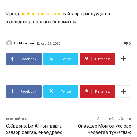
Иргэд
auction.transdep.mn
сайтаар орж дуудлага
худалдаанд оролцох боломжтой.
By
Mandmn
12 сар 29, 2020
0
Facebook
Twitter
Pinterest
Facebook
Twitter
Pinterest
өмнөх нийтлэл
Дараагийн нийтлэл
С.Эрдэнэ: Би АН-ын дарга
Өнөөдөр Монгол улс эрх
хэвээр байгаа, өнөөдрөөс
чөлөөгөө тунхаглаж