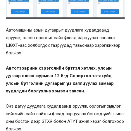
Автомашины азын дугаарыг дуудлага худалдаанд
оруулж, олсон орлогыг сайн үйлсэд зарцуулах саналыг
ШӨХТ-аас холбогдох газруудад тавьснаар хэрэгжихээр
болжээ.
Автотээврийн хэрэгслийн бүртгэл хөтлөх, улсын
дугаар олгох журмын 12.5-д Сонирхол татахуйц
улсын бүртгэлийн дугаарыг үнэ хаялцуулах замаар
худалдан борлуулна хэмээн заасан.
Энэ дагуу дуудлага худалдаанд оруулж, орлогыг хүмүүнлэг,
нийгмийн сайн сайхны үйлсэд зарцуулах бөгөөд үүнийг шинэ
оны босгон дээр ЗТХЯ болон АТҮТ ажил хэрэг болгохоор
болжээ.