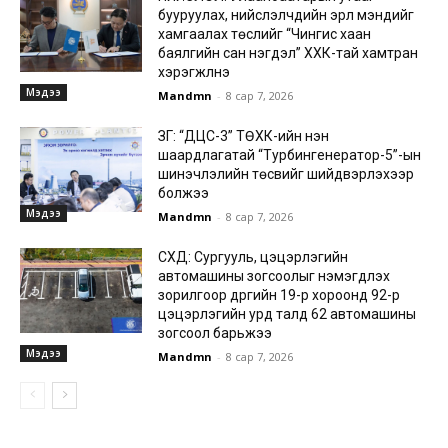
бууруулах, нийслэлчүүдийн эрүүл мэндийг
хамгаалах төслийг “Чингис хаан
баялгийн сан нэгдэл” ХХК-тай хамтран
хэрэгжүүлнэ
Мэдээ
Mandmn
-
8 сар 7, 2026
ЗГ: “ДЦС-3” ТӨХК-ийн нэн
шаардлагатай “Турбингенератор-5”-ын
шинэчлэлийн төсвийг шийдвэрлэхээр
болжээ
Мэдээ
Mandmn
-
8 сар 7, 2026
СХД: Сургууль, цэцэрлэгийн
автомашины зогсоолыг нэмэгдүүлэх
зорилгоор дүүргийн 19-р хороонд 92-р
цэцэрлэгийн урд талд 62 автомашины
зогсоол барьжээ
Мэдээ
Mandmn
-
8 сар 7, 2026