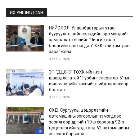
ИХ УНШИГДСАН
НИЙСЛЭЛ: Улаанбаатарын утааг
бууруулах, нийслэлчүүдийн эрүүл мэндийг
хамгаалах төслийг “Чингис хаан
баялгийн сан нэгдэл” ХХК-тай хамтран
хэрэгжүүлнэ
8 сар 7, 2026
ЗГ: “ДЦС-3” ТӨХК-ийн нэн
шаардлагатай “Турбингенератор-5”-ын
шинэчлэлийн төсвийг шийдвэрлэхээр
болжээ
8 сар 7, 2026
СХД: Сургууль, цэцэрлэгийн
автомашины зогсоолыг нэмэгдүүлэх
зорилгоор дүүргийн 19-р хороонд 92-р
цэцэрлэгийн урд талд 62 автомашины
зогсоол барьжээ