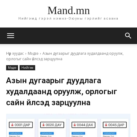
Mand.mn
Нийгэмд гэрэл нэмнэ-Оюуны гэрлийг асаана
Нүүр хуудас
Мэдээ
Азын дугаарыг дуудлага худалдаанд оруулж,
орлогыг сайн үйлсэд зарцуулна
Мэдээ
Нийгэм
Азын дугаарыг дуудлага
худалдаанд оруулж, орлогыг
сайн үйлсэд зарцуулна