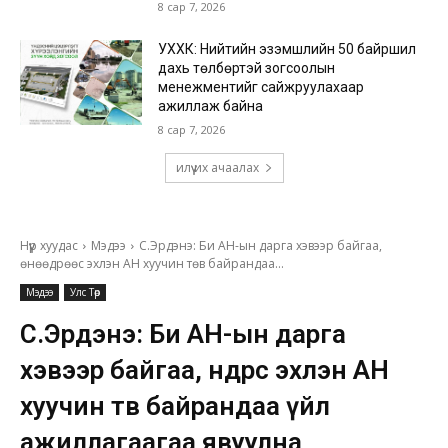
8 сар 7, 2026
УХХК: Нийтийн эзэмшлийн 50 байршил
дахь төлбөртэй зогсоолын
менежментийг сайжруулахаар
ажиллаж байна
8 сар 7, 2026
илүү их ачаалах