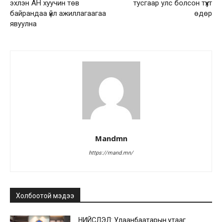
эхлэн АН хуучин төв
тусгаар улс болсон түүхт
байрандаа үйл ажиллагаагаа
өдөр
явуулна
Mandmn
https://mand.mn/
Холбоотой мэдээ
НИЙСЛЭЛ: Улаанбаатарын утааг