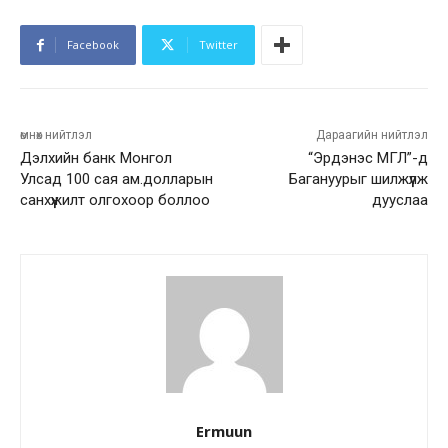
Facebook
Twitter
өмнөх нийтлэл
Дараагийн нийтлэл
Дэлхийн банк Монгол
“Эрдэнэс МГЛ”-д
Улсад 100 сая ам.долларын
Багануурыг шилжүүлж
санхүүжилт олгохоор боллоо
дууслаа
Ermuun