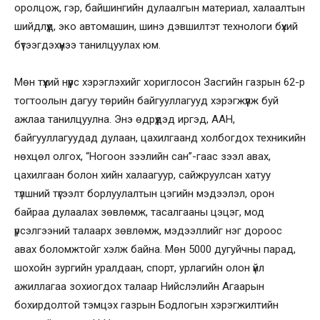
оролцож, гэр, байшингийн дулаалгын материал, халаалтын
шийдлүүд, эко автомашин, шинэ дэвшилтэт технологи бүхий
бүтээгдэхүүнээ танилцуулах юм.
Мөн түүхий нүүрс хэрэглэхийг хориглосон Засгийн газрын 62-р
тогтоолын дагуу төрийн байгууллагууд хэрэгжүүлж буй
ажлаа танилцуулна. Энэ өдрүүдэд иргэд, ААН,
байгууллагуудад дулаан, цахилгаанд холбогдох техникийн
нөхцөл олгох, “Ногоон зээлийн сан”-гаас зээл авах,
цахилгаан болон хийн халаагуур, сайжруулсан хатуу
түлшний түгээлт борлуулалтын цэгийн мэдээлэл, орон
байраа дулаалах зөвлөмж, тасалгааны цэцэг, мод
үрсэлгээний талаарх зөвлөмж, мэдээллийг нэг дороос
авах боломжтойг хэлж байна. Мөн 5000 дугуйчны парад,
шохойн зургийн уралдаан, спорт, урлагийн олон үйл
ажиллагаа зохиогдох талаар Нийслэлийн Агаарын
бохирдолтой тэмцэх газрын Бодлогын хэрэгжилтийн