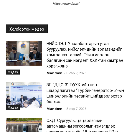
https://mand.mn/
Холбоотой мэдээ
НИЙСЛЭЛ: Улаанбаатарын утааг
бууруулах, нийслэлчүүдийн эрүүл мэндийг
хамгаалах төслийг “Чингис хаан
баялгийн сан нэгдэл” ХХК-тай хамтран
хэрэгжүүлнэ
Мэдээ
Mandmn
-
8 сар 7, 2026
ЗГ: “ДЦС-3” ТӨХК-ийн нэн
шаардлагатай “Турбингенератор-5”-ын
шинэчлэлийн төсвийг шийдвэрлэхээр
болжээ
Мэдээ
Mandmn
-
8 сар 7, 2026
СХД: Сургууль, цэцэрлэгийн
автомашины зогсоолыг нэмэгдүүлэх
зорилгоор дүүргийн 19-р хороонд 92-р