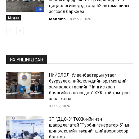
цэцэрлэгийн урд талд 62 автомашины
зогсоол барьжээ
Мэдээ
Mandmn
-
8 сар 7, 2026
ИХ УНШИГДСАН
НИЙСЛЭЛ: Улаанбаатарын утааг
бууруулах, нийслэлчүүдийн эрүүл мэндийг
хамгаалах төслийг “Чингис хаан
баялгийн сан нэгдэл” ХХК-тай хамтран
хэрэгжүүлнэ
8 сар 7, 2026
ЗГ: “ДЦС-3” ТӨХК-ийн нэн
шаардлагатай “Турбингенератор-5”-ын
шинэчлэлийн төсвийг шийдвэрлэхээр
болжээ