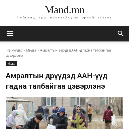
Mand.mn
Нийгэмд гэрэл нэмнэ-Оюуны гэрлийг асаана
Нүүр хуудас
Мэдээ
Амралтын өдрүүдэд ААН-үүд гадна талбайгаа
цэвэрлэнэ
Мэдээ
Амралтын өдрүүдэд ААН-үүд
гадна талбайгаа цэвэрлэнэ