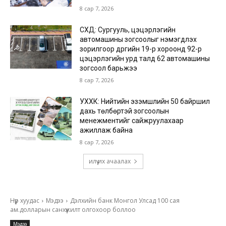
8 сар 7, 2026
СХД: Сургууль, цэцэрлэгийн
автомашины зогсоолыг нэмэгдүүлэх
зорилгоор дүүргийн 19-р хороонд 92-р
цэцэрлэгийн урд талд 62 автомашины
зогсоол барьжээ
8 сар 7, 2026
УХХК: Нийтийн эзэмшлийн 50 байршил
дахь төлбөртэй зогсоолын
менежментийг сайжруулахаар
ажиллаж байна
8 сар 7, 2026
илүү их ачаалах