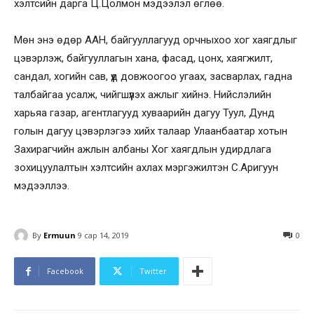
хэлтсийн дарга Ц.Цолмон мэдээлэл өглөө.
Мөн энэ өдөр ААН, байгууллагууд орчныхоо хог хаягдлыг
цэвэрлэж, байгууллагын хана, фасад, цонх, хаягжилт,
сандал, хогийн сав, үүд довжоогоо угаах, засварлах, гадна
талбайгаа усалж, чийгшүүлэх ажлыг хийнэ. Нийслэлийн
харьяа газар, агентлагууд хуваарийн дагуу Туул, Дунд
голын дагуу цэвэрлэгээ хийх талаар Улаанбаатар хотын
Захирагчийн ажлын албаны Хог хаягдлын удирдлага
зохицуулалтын хэлтсийн ахлах мэргэжилтэн С.Аригуун
мэдээллээ.
By
Ermuun
9 сар 14, 2019
0
Facebook
Twitter