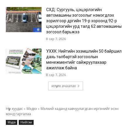
СХД: Сургууль, цэцэрлэгийн
автомашины зогсоолыг нэмэгдүүлэх
зорилгоор дүүргийн 19-р хороонд 92-р
цэцэрлэгийн урд талд 62 автомашины
зогсоол барьжээ
8 сар 7, 2026
УХХК: Нийтийн эзэмшлийн 50 байршил
дахь төлбөртэй зогсоолын
менежментийг сайжруулахаар
ажиллаж байна
8 сар 7, 2026
илүү их ачаалах