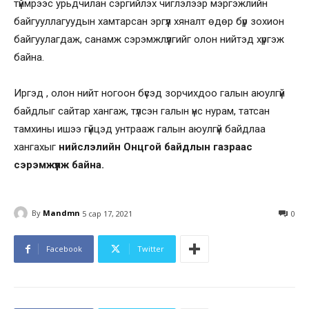
түймрээс урьдчилан сэргийлэх чиглэлээр мэргэжлийн
байгууллагуудын хамтарсан эргүүл хяналт өдөр бүр зохион
байгуулагдаж, санамж сэрэмжлүүлгийг олон нийтэд хүргэж
байна.
Иргэд , олон нийт ногоон бүсэд зорчихдоо галын аюулгүй
байдлыг сайтар хангаж, түлсэн галын үнс нурам, татсан
тамхины ишээ гүйцэд унтрааж галын аюулгүй байдлаа
хангахыг
нийслэлийн Онцгой байдлын газраас
сэрэмжүүлж байна.
By
Mandmn
5 сар 17, 2021
0
Facebook
Twitter