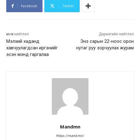
Facebook
Twitter
өмнөх нийтлэл
Дараагийн нийтлэл
Мэлхий хаданд
Энэ сарын 22-ноос орон
хавчуулагдсан иргэнийг
нутаг руу зорчуулах журам
эсэн мэнд гаргалаа
Mandmn
https://mand.mn/