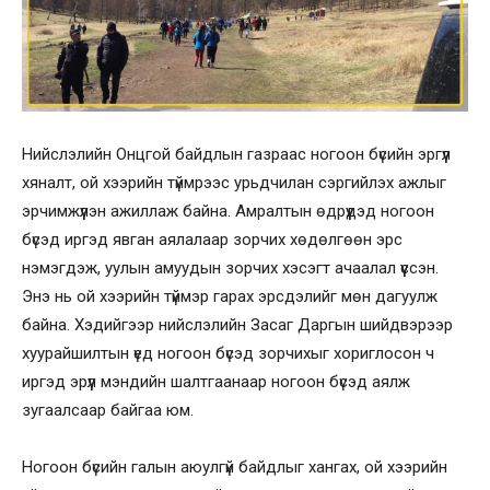
Нийслэлийн Онцгой байдлын газраас ногоон бүсийн эргүүл
хяналт, ой хээрийн түймрээс урьдчилан сэргийлэх ажлыг
эрчимжүүлэн ажиллаж байна. Амралтын өдрүүдэд ногоон
бүсэд иргэд явган аялалаар зорчих хөдөлгөөн эрс
нэмэгдэж, уулын амуудын зорчих хэсэгт ачаалал үүссэн.
Энэ нь ой хээрийн түймэр гарах эрсдэлийг мөн дагуулж
байна. Хэдийгээр нийслэлийн Засаг Даргын шийдвэрээр
хуурайшилтын үед ногоон бүсэд зорчихыг хориглосон ч
иргэд эрүүл мэндийн шалтгаанаар ногоон бүсэд аялж
зугаалсаар байгаа юм.
Ногоон бүсийн галын аюулгүй байдлыг хангах, ой хээрийн