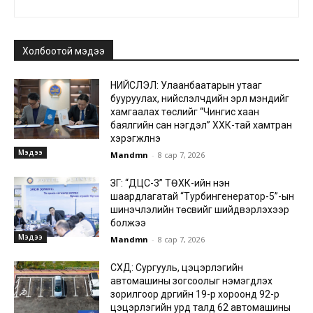
Холбоотой мэдээ
НИЙСЛЭЛ: Улаанбаатарын утааг
бууруулах, нийслэлчүүдийн эрүүл мэндийг
хамгаалах төслийг “Чингис хаан
баялгийн сан нэгдэл” ХХК-тай хамтран
хэрэгжүүлнэ
Мэдээ
Mandmn
-
8 сар 7, 2026
ЗГ: “ДЦС-3” ТӨХК-ийн нэн
шаардлагатай “Турбингенератор-5”-ын
шинэчлэлийн төсвийг шийдвэрлэхээр
болжээ
Мэдээ
Mandmn
-
8 сар 7, 2026
СХД: Сургууль, цэцэрлэгийн
автомашины зогсоолыг нэмэгдүүлэх
зорилгоор дүүргийн 19-р хороонд 92-р
цэцэрлэгийн урд талд 62 автомашины