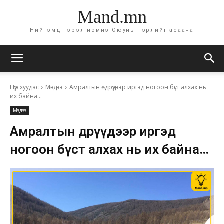
Mand.mn
Нийгэмд гэрэл нэмнэ-Оюуны гэрлийг асаана
Нүүр хуудас
Мэдээ
Амралтын өдрүүдээр иргэд ногоон бүст алхах нь
их байна...
Мэдээ
Амралтын өдрүүдээр иргэд
ногоон бүст алхах нь их байна…