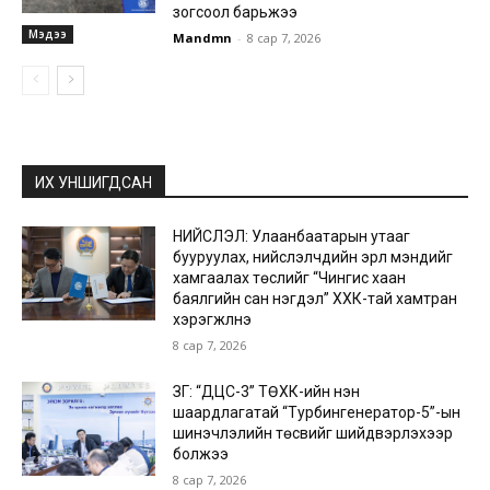
зогсоол барьжээ
Мэдээ
Mandmn
-
8 сар 7, 2026
ИХ УНШИГДСАН
НИЙСЛЭЛ: Улаанбаатарын утааг
бууруулах, нийслэлчүүдийн эрүүл мэндийг
хамгаалах төслийг “Чингис хаан
баялгийн сан нэгдэл” ХХК-тай хамтран
хэрэгжүүлнэ
8 сар 7, 2026
ЗГ: “ДЦС-3” ТӨХК-ийн нэн
шаардлагатай “Турбингенератор-5”-ын
шинэчлэлийн төсвийг шийдвэрлэхээр
болжээ
8 сар 7, 2026