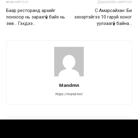
өмнөх нийтлэл
Дараагийн нийтлэл
Баар ресторанд архийг
С.Амарсайхан: Би
лонхоор нь зарахгүй байх нь
эхнэртэйгээ 10 гаруй хоног
зөв… Гэхдээ…
уулзаагүй байна…
Mandmn
https://mand.mn/