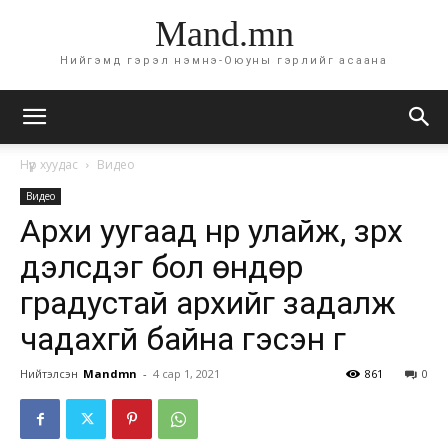
Mand.mn
Нийгэмд гэрэл нэмнэ-Оюуны гэрлийг асаана
Нүүр хуудас
Видео
Видео
Архи уугаад нүүр улайж, зүрх
дэлсдэг бол өндөр
градустай архийг задалж
чадахгүй байна гэсэн үг
Нийтэлсэн
Mandmn
-
4 сар 1, 2021
861
0