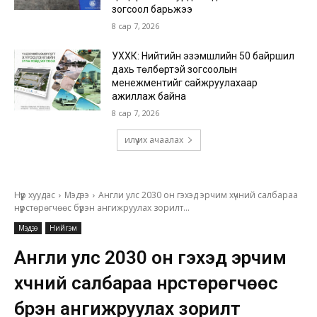
зогсоол барьжээ
8 сар 7, 2026
УХХК: Нийтийн эзэмшлийн 50 байршил
дахь төлбөртэй зогсоолын
менежментийг сайжруулахаар
ажиллаж байна
8 сар 7, 2026
илүү их ачаалах