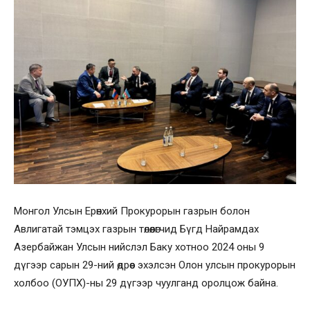
Монгол Улсын Ерөнхий Прокурорын газрын болон
Авлигатай тэмцэх газрын төлөөлөгчид Бүгд Найрамдах
Азербайжан Улсын нийслэл Баку хотноо 2024 оны 9
дүгээр сарын 29-ний өдрөөс эхэлсэн Олон улсын прокурорын
холбоо (ОУПХ)-ны 29 дүгээр чуулганд оролцож байна.