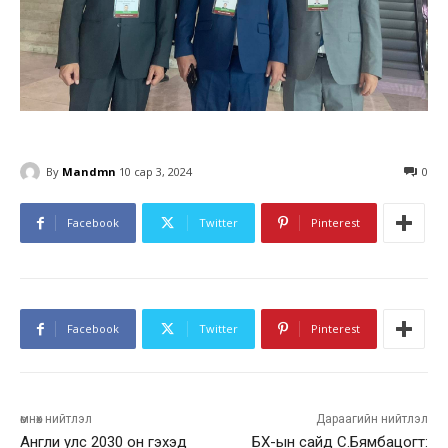
By
Mandmn
10 сар 3, 2024
0
Facebook
Twitter
Pinterest
Facebook
Twitter
Pinterest
өмнөх нийтлэл
Дараагийн нийтлэл
Англи улс 2030 он гэхэд
БХ-ын сайд С.Бямбацогт: