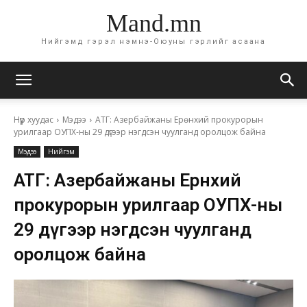
Mand.mn
Нийгэмд гэрэл нэмнэ-Оюуны гэрлийг асаана
Нүүр хуудас
Мэдээ
АТГ: Азербайжаны Ерөнхий прокурорын
урилгаар ОУПХ-ны 29 дүгээр нэгдсэн чуулганд оролцож байна
Мэдээ
Нийгэм
АТГ: Азербайжаны Ерөнхий
прокурорын урилгаар ОУПХ-ны
29 дүгээр нэгдсэн чуулганд
оролцож байна