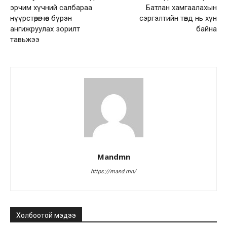
эрчим хүчний салбараа
Батлан хамгаалахын
нүүрстөрөгчөөс бүрэн
сэргэлтийн төвд нь хүн
ангижруулах зорилт
байна
тавьжээ
Mandmn
https://mand.mn/
Холбоотой мэдээ