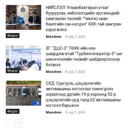
НИЙСЛЭЛ: Улаанбаатарын утааг
бууруулах, нийслэлчүүдийн эрүүл мэндийг
хамгаалах төслийг “Чингис хаан
баялгийн сан нэгдэл” ХХК-тай хамтран
хэрэгжүүлнэ
Мэдээ
Mandmn
-
8 сар 7, 2026
ЗГ: “ДЦС-3” ТӨХК-ийн нэн
шаардлагатай “Турбингенератор-5”-ын
шинэчлэлийн төсвийг шийдвэрлэхээр
болжээ
Мэдээ
Mandmn
-
8 сар 7, 2026
СХД: Сургууль, цэцэрлэгийн
автомашины зогсоолыг нэмэгдүүлэх
зорилгоор дүүргийн 19-р хороонд 92-р
цэцэрлэгийн урд талд 62 автомашины
зогсоол барьжээ
Мэдээ
Mandmn
-
8 сар 7, 2026