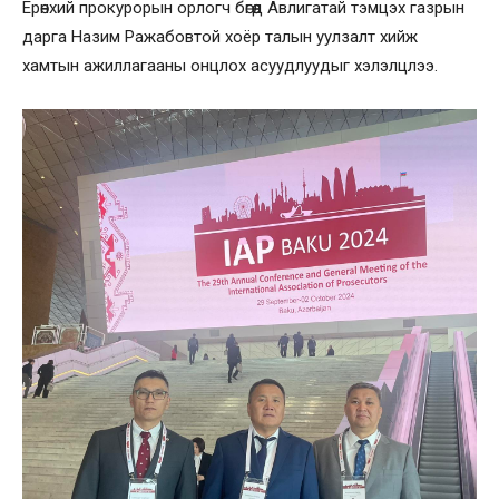
Ерөнхий прокурорын орлогч бөгөөд Авлигатай тэмцэх газрын
дарга Назим Ражабовтой хоёр талын уулзалт хийж
хамтын ажиллагааны онцлох асуудлуудыг хэлэлцлээ.