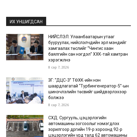
ИХ УНШИГДСАН
НИЙСЛЭЛ: Улаанбаатарын утааг
бууруулах, нийслэлчүүдийн эрүүл мэндийг
хамгаалах төслийг “Чингис хаан
баялгийн сан нэгдэл” ХХК-тай хамтран
хэрэгжүүлнэ
8 сар 7, 2026
ЗГ: “ДЦС-3” ТӨХК-ийн нэн
шаардлагатай “Турбингенератор-5”-ын
шинэчлэлийн төсвийг шийдвэрлэхээр
болжээ
8 сар 7, 2026
СХД: Сургууль, цэцэрлэгийн
автомашины зогсоолыг нэмэгдүүлэх
зорилгоор дүүргийн 19-р хороонд 92-р
цэцэрлэгийн урд талд 62 автомашины