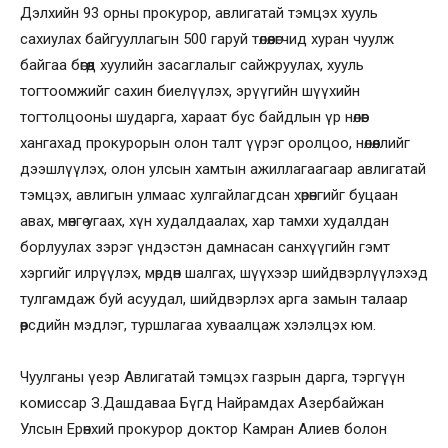
Дэлхийн 93 орны прокурор, авлигатай тэмцэх хууль
сахиулах байгууллагын 500 гаруй төлөөлөгчид хуран чуулж
байгаа бөгөөд хуулийн засаглалыг сайжруулах, хууль
тогтоомжийг сахин биелүүлэх, эрүүгийн шүүхийн
тогтолцооны шударга, хараат бус байдлын үр нөлөөг
хангахад прокурорын олон талт үүрэг оролцоо, нөлөөллийг
дээшлүүлэх, олон улсын хамтын ажиллагаагаар авлигатай
тэмцэх, авлигын улмаас хулгайлагдсан хөрөнгийг буцаан
авах, мөнгө угаах, хүн худалдаалах, хар тамхи худалдан
борлуулах зэрэг үндэстэн дамнасан санхүүгийн гэмт
хэргийг илрүүлэх, мөрдөн шалгах, шүүхээр шийдвэрлүүлэхэд
тулгамдаж буй асуудал, шийдвэрлэх арга замын талаар
өөрсдийн мэдлэг, туршлагаа хуваалцаж хэлэлцэх юм.
Чуулганы үеэр Авлигатай тэмцэх газрын дарга, тэргүүн
комиссар З.Дашдаваа Бүгд Найрамдах Азербайжан
Улсын Ерөнхий прокурор доктор Камран Алиев болон