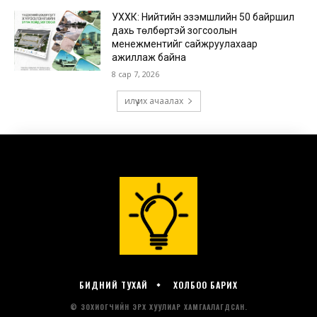
БИДНИЙ ТУХАЙ
ХОЛБОО БАРИХ
© ЗОХИОГЧИЙН ЭРХ ХУУЛИАР ХАМГААЛАГДСАН.