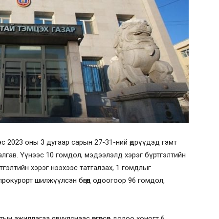
эс 2023 оны 3 дугаар сарын 27-31-ний өдрүүдэд гэмт
лгав. Үүнээс 10 гомдол, мэдээлэлд хэрэг бүртгэлтийн
тгэлтийн хэрэг нээхээс татгалзах, 1 гомдлыг
рокурорт шилжүүлсэн бөгөөд одоогоор 96 гомдол,
тын ажиллагаа явуулснаас өнгөрсөн долоо хоногт 6