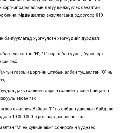
 2 хэргийг харьяаллын дагуу шилжүүлэх саналтай
аж байна. Мөрдөн шалгах ажиллагаанд одоогоор 810
 байгууллагад хүргүүлсэн хэргүүдийг дурдвал:
ан тушаалтан “Н”, “Т” нар албан үүрэг, бүрэн эрх,
сан гэх;
амгын газрын цэргийн штабын албан тушаалтан “О” нь
эх;
 буудал дахь гаалийн газрын гаалийн улсын байцаагч
хахууль авсан гэх;
аргаар ажиллаж байсан “Г” нь албан тушаалын байдлаа
аас 10.000.000 төгрөг шаардаж авсан гэх;
шаалтан “М” нь хувийн ашиг сонирхлын үүднээс