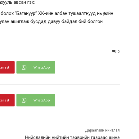
хууль авсан гэх;
олох “Багануур” ХК-ийн албан тушаалтнууд нь өөрийн
уулан ашиглаж бусдад давуу байдал бий болгон
0
terest
WhatsApp
terest
WhatsApp
Дараагийн нийтлэл
Нийслэлийн нийтийн тээврийн газраас шинэ