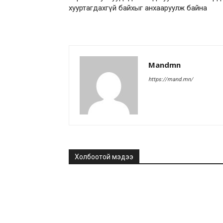
хууртагдахгүй байхыг анхааруулж байна
Mandmn
https://mand.mn/
Холбоотой мэдээ