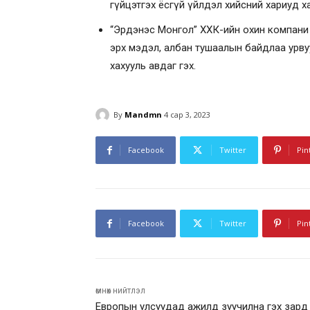
гүйцэтгэх ёсгүй үйлдэл хийсний хариуд ха
“Эрдэнэс Монгол” ХХК-ийн охин компани б
эрх мэдэл, албан тушаалын байдлаа урв
хахууль авдаг гэх.
By
Mandmn
4 сар 3, 2023
Facebook
Twitter
Pin
Facebook
Twitter
Pin
өмнөх нийтлэл
Европын улсуудад ажилд зуучилна гэх зард