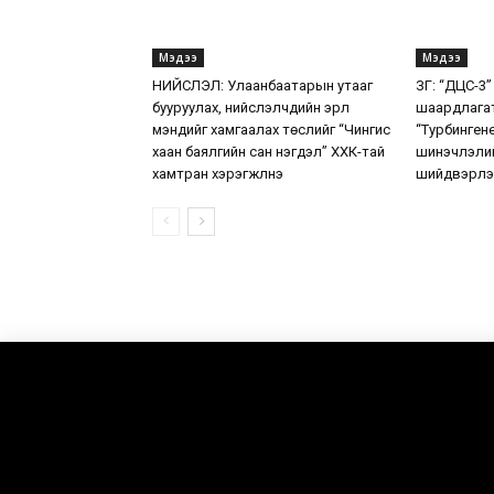
Мэдээ
Мэдээ
НИЙСЛЭЛ: Улаанбаатарын утааг
ЗГ: “ДЦС-3”
бууруулах, нийслэлчүүдийн эрүүл
шаардлага
мэндийг хамгаалах төслийг “Чингис
“Турбинген
хаан баялгийн сан нэгдэл” ХХК-тай
шинэчлэлий
хамтран хэрэгжүүлнэ
шийдвэрлэ