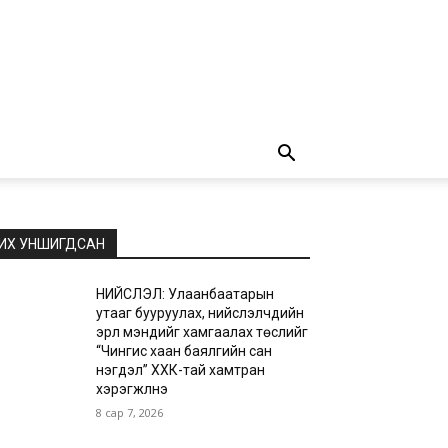
ИХ УНШИГДСАН
НИЙСЛЭЛ: Улаанбаатарын
утааг бууруулах, нийслэлчүүдийн
эрүүл мэндийг хамгаалах төслийг
“Чингис хаан баялгийн сан
нэгдэл” ХХК-тай хамтран
хэрэгжүүлнэ
8 сар 7, 2026