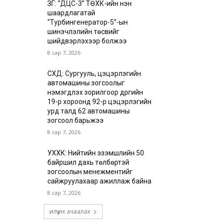
ЗГ: “ДЦС-3” ТӨХК-ийн нэн
шаардлагатай
“Турбингенератор-5”-ын
шинэчлэлийн төсвийг
шийдвэрлэхээр болжээ
8 сар 7, 2026
СХД: Сургууль, цэцэрлэгийн
автомашины зогсоолыг
нэмэгдүүлэх зорилгоор дүүргийн
19-р хороонд 92-р цэцэрлэгийн
урд талд 62 автомашины
зогсоол барьжээ
8 сар 7, 2026
УХХК: Нийтийн эзэмшлийн 50
байршил дахь төлбөртэй
зогсоолын менежментийг
сайжруулахаар ажиллаж байна
8 сар 7, 2026
илүү их ачаалах