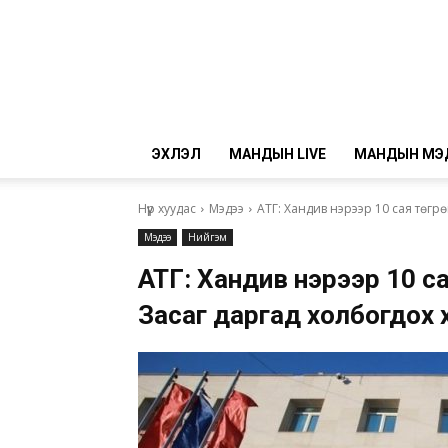
ЭХЛЭЛ
МАНДЫН LIVE
МАНДЫН МЭ
Нүүр хуудас
Мэдээ
АТГ: Хандив нэрээр 10 сая төгрө
Мэдээ
Нийгэм
АТГ: Хандив нэрээр 10 сая
Засаг даргад холбогдох