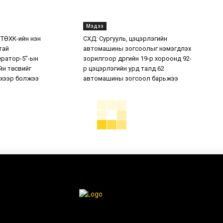
Мэдээ
 ТӨХК-ийн нэн
СХД: Сургууль, цэцэрлэгийн
тай
автомашины зогсоолыг нэмэгдүүлэх
ератор-5”-ын
зорилгоор дүүргийн 19-р хороонд 92-
н төсвийг
р цэцэрлэгийн урд талд 62
хээр болжээ
автомашины зогсоол барьжээ