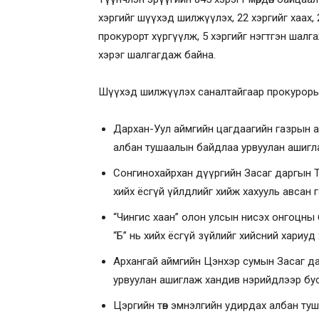
хэргийг шүүхэд шилжүүлэх, 22 хэргийг хаах,
прокурорт хүргүүлж, 5 хэргийг нэгтгэн шалг
хэрэг шалгагдаж байна.
Шүүхэд шилжүүлэх саналтайгаар прокурорын
Дархан-Уул аймгийн цагдаагийн газрын алб
албан тушаалын байдлаа урвуулан ашигла
Сонгинохайрхан дүүргийн Засаг даргын Т
хийх ёсгүй үйлдлийг хийж хахууль авсан г
“Чингис хаан” олон улсын нисэх онгоцны
“Б” нь хийх ёсгүй зүйлийг хийсний хариуд 
Архангай аймгийн Цэнхэр сумын Засаг д
урвуулан ашиглаж хандив нэрийдлээр бусд
Цэргийн төв эмнэлгийн удирдах албан ту