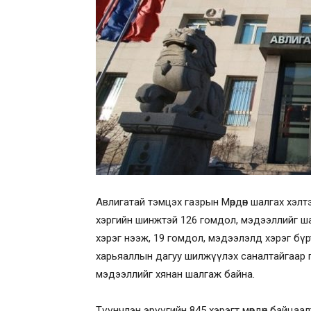
Авлигатай тэмцэх газрын Мөрдөн шалгах хэлт
хэргийн шинжтэй 126 гомдол, мэдээллийг ша
хэрэг нээж, 19 гомдол, мэдээлэлд хэрэг бүр
харьяаллын дагуу шилжүүлэх саналтайгаар п
мэдээллийг хянан шалгаж байна.
Түүнчлэн эрүүгийн 845 хэрэгт мөрдөн байцаал