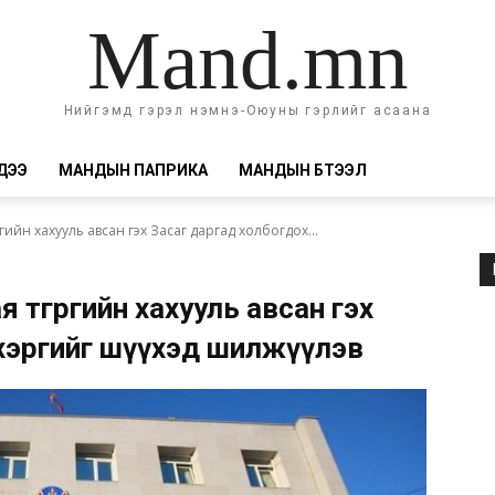
Mand.mn
Нийгэмд гэрэл нэмнэ-Оюуны гэрлийг асаана
ДЭЭ
МАНДЫН ПАПРИКА
МАНДЫН БҮТЭЭЛ
гийн хахууль авсан гэх Засаг даргад холбогдох...
 төгрөгийн хахууль авсан гэх
 хэргийг шүүхэд шилжүүлэв