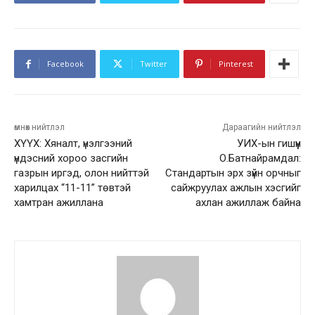
Facebook
Twitter
Pinterest
өмнөх нийтлэл
Дараагийн нийтлэл
ХҮҮХ: Хяналт, үнэлгээний
УИХ-ын гишүүн
үндэсний хороо засгийн
О.Батнайрамдал:
газрын иргэд, олон нийттэй
Стандартын эрх зүйн орчныг
харилцах “11-11” төвтэй
сайжруулах ажлын хэсгийг
хамтран ажиллана
ахлан ажиллаж байна