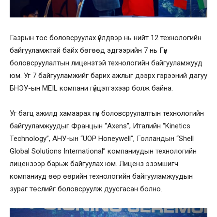
Газрын тос боловсруулах үйлдвэр нь нийт 12 технологийн
байгууламжтай байх бөгөөд эдгээрийн 7 нь Гүн
боловсруулалтын лицензтэй технологийн байгууламжууд
юм. Уг 7 байгууламжийг барих ажлыг дээрх гэрээний дагуу
БНЭУ-ын MEIL компани гүйцэтгэхээр болж байна.
Уг багц ажилд хамаарах гүн боловсруулалтын технологийн
байгууламжуудыг Францын “Axens”, Италийн “Kinetics
Technology”, АНУ-ын “UOP Honeywell”, Голландын “Shell
Global Solutions International” компаниудын технологийн
лицензээр барьж байгуулах юм. Лиценз эзэмшигч
компаниуд өөр өөрийн технологийн байгууламжуудын
зураг төслийг боловсруулж дуусгасан болно.