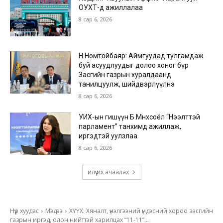
ОУХТ-д ажиллалаа
8 сар 6, 2026
Н.Номтойбаяр: Аймгуудад тулгамдаж
буй асуудлуудыг долоо хоног бүр
Засгийн газрын хуралдаанд
танилцуулж, шийдвэрлүүлнэ
8 сар 6, 2026
УИХ-ын гишүүн Б.Мөнхсоёл “Нээлттэй
парламент” танхимд ажиллаж,
иргэдтэй уулзлаа
8 сар 6, 2026
илүү их ачаалах