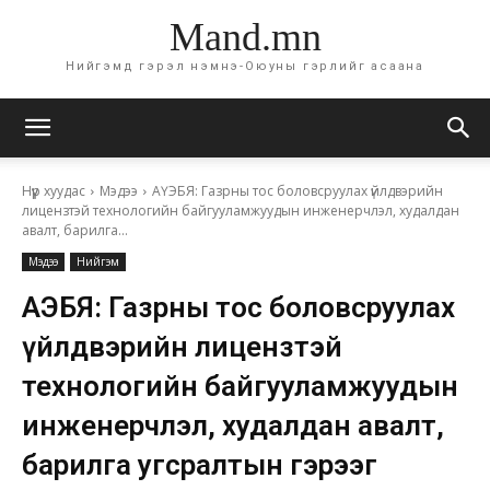
Mand.mn
Нийгэмд гэрэл нэмнэ-Оюуны гэрлийг асаана
Нүүр хуудас
Мэдээ
АҮЭБЯ: Газрны тос боловсруулах үйлдвэрийн
лицензтэй технологийн байгууламжуудын инженерчлэл, худалдан
авалт, барилга...
Мэдээ
Нийгэм
АҮЭБЯ: Газрны тос боловсруулах
үйлдвэрийн лицензтэй
технологийн байгууламжуудын
инженерчлэл, худалдан авалт,
барилга угсралтын гэрээг