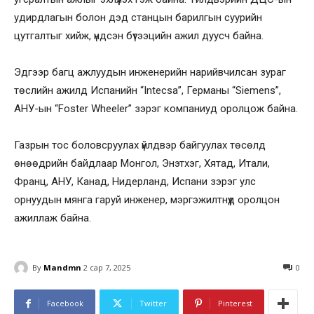
удирдлагын болон дэд станцын барилгын суурийн
цутгалтыг хийж, үндсэн бүтээцийн ажил дуусч байна.
Эдгээр багц ажлуудын инженерийн нарийвчилсан зураг
төслийн ажилд Испанийн “Intecsa”, Германы “Siemens”,
АНУ-ын “Foster Wheeler” зэрэг компаниуд оролцож байна.
Газрын тос боловсруулах үйлдвэр байгуулах төсөлд
өнөөдрийн байдлаар Монгол, Энэтхэг, Хятад, Итали,
Франц, АНУ, Канад, Нидерланд, Испани зэрэг улс
орнуудын мянга гаруй инженер, мэргэжилтнүүд оролцон
ажиллаж байна.
By
Mandmn
2 сар 7, 2025
0
Facebook
Twitter
Pinterest