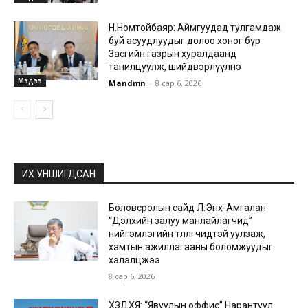
Н.Номтойбаяр: Аймгуудад тулгамдаж
буй асуудлуудыг долоо хоног бүр
Засгийн газрын хуралдаанд
танилцуулж, шийдвэрлүүлнэ
Мэдээ
Mandmn
-
8 сар 6, 2026
ИХ УНШИГДСАН
Боловсролын сайд Л.Энх-Амгалан
“Дэлхийн залуу манлайлагчид”
нийгэмлэгийн төлөөлөгчидтэй уулзаж,
хамтын ажиллагааны боломжуудыг
хэлэлцжээ
8 сар 6, 2026
ХЗДХЯ: “Явуулын оффис” Нарантуул