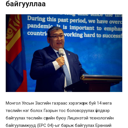
байгууллаа
Монгол Улсын Засгийн газраас хэрэгжүүлж буй 14 мега
төслийн нэг болох Газрын тос боловсруулах үйлдвэр
байгуулах төслийн сүүлийн буюу Лицензтэй технологийн
байгууламжууд (EPC 04)-ыг барьж байгуулах Ерөнхий