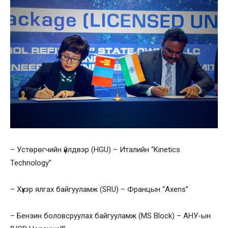
– Устөрөгчийн үйлдвэр (HGU) – Италийн “Kinetics
Technology”
– Хүхэр ялгах байгууламж (SRU) – Францын “Axens”
– Бензин боловсруулах байгууламж (MS Block) – АНУ-ын