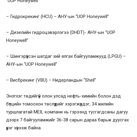
“UOP Honeywell”
– Гидрокрекинг (HCU) – АНУ-ын “UOP Honeywell”
– Дизелийн гидроцэвэрлэгээ (DHDT)- АНУ-ын “UOP
Honeywell”
– Шингэрүүлсэн шатдаг хий ялгах байгууламжууд (LPGU) –
АНУ-ын “UOP Honeywell”
– Висбрекинг (VBU) – Нидерландын “Shell”
Энэтхэг төдийгүй олон улсад нефть-химийн болон дэд
бүтцийн томоохон төслүүдийг хэрэгжүүлдэг, 34 жилийн
туршлагатай MEIL компани нь гэрээнд тусгагдсаны дагуу
дээрх 7 байгууламжийг 36-38 сарын дараа барьж дуусгах
үүрэг хүлээж байна.