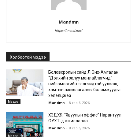
Mandmn
https://mand.mn/
Холбоотой мэдээ
Боловсролын сайд Л.Энх-Амгалан
“Дэлхийн залуу манлайлагчид”
нийгэмлэгийн төлөөлөгчидтэй уулзаж,
хамтын ажиллагааны боломжуудыг
хэлэлцжээ
Мэдээ
Mandmn
-
8 сар 6, 2026
ХЗДХЯ: “Явуулын оффис” Нарантуул
ОУХТ-д ажиллалаа
Mandmn
-
8 сар 6, 2026
Мэдээ