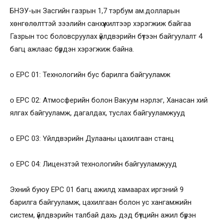
БНЭУ-ын Засгийн газрын 1,7 тэрбум ам.долларын
хөнгөлөлттэй зээлийн санхүүжилтээр хэрэгжиж байгаа
Газрын тос боловсруулах үйлдвэрийн бүтээн байгуулалт 4
багц ажлаас бүрдэн хэрэгжиж байна.
o EPC 01: Технологийн бус барилга байгууламж
o EPC 02: Атмосферийн болон Вакуум нэрлэг, Ханасан хий
ялгах байгууламж, дагалдах, туслах байгууламжууд
o EPC 03: Үйлдвэрийн Дулааны цахилгаан станц
o EPC 04: Лицензтэй технологийн байгууламжууд
Эхний буюу EPC 01 багц ажилд хамаарах иргэний 9
барилга байгууламж, цахилгаан болон ус хангамжийн
систем, үйлдвэрийн талбай дахь дэд бүтцийн ажил бүрэн