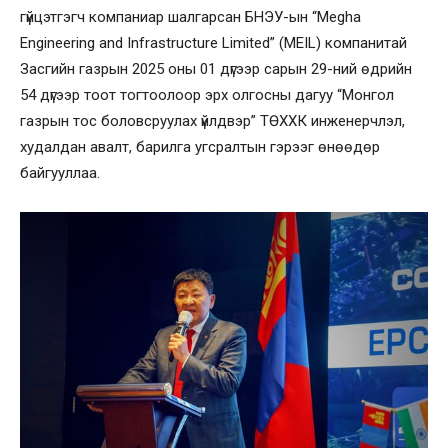
гүйцэтгэгч компаниар шалгарсан БНЭУ-ын “Megha
Engineering and Infrastructure Limited” (MEIL) компанитай
Засгийн газрын 2025 оны 01 дүгээр сарын 29-ний өдрийн
54 дүгээр тоот тогтоолоор эрх олгосны дагуу “Монгол
газрын тос боловсруулах үйлдвэр” ТӨХХК инженерчлэл,
худалдан авалт, барилга угсралтын гэрээг өнөөдөр
байгууллаа.