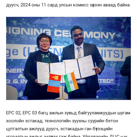
дуусч, 2024 оны 11 сард улсын комисс хүлээн аваад байна.
EPC 02, EPC 03 багц ажлын хувьд байгууламжуудын шугам
хоолойн эстакад, технологийн зуухны суурийн бетон
цутгалтын ажлууд дуусч, эстакадын ган бүтээцийн
угсралтын ажлыг эхлүүлэх гэж байна. Үйлдвэрийн ДЦС-ын