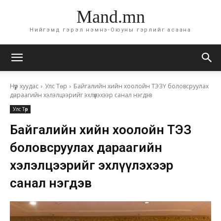
Mand.mn
Нийгэмд гэрэл нэмнэ-Оюуны гэрлийг асаана
Нүүр хуудас
Улс Төр
Байгалийн хийн хоолойн ТЭЗҮ боловсруулах
дараагийн хэлэлцээрийг эхлүүлэхээр санал нэгдэв
Улс Төр
Байгалийн хийн хоолойн ТЭЗҮ
боловсруулах дараагийн
хэлэлцээрийг эхлүүлэхээр
санал нэгдэв