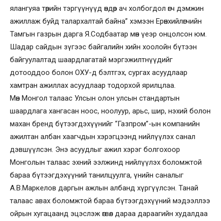
ялангуяа төрийн тэргүүнүүд өндөр ач холбогдол өгч дэмжин
ажиллаж буйд талархалтай байна” хэмээн Ерөнхийлөгчийн
Тамгын газрын дарга Я.Содбаатар мөн үеэр онцолсон юм.
Шадар сайдын зүгээс байгалийн хийн хоолойн бүтээн
байгуулалтад шаардлагатай мэргэжилтнүүдийг
дотооддоо болон ОХУ-д бэлтгэх, сургах асуудлаар
хамтран ажиллах асуудлаар тодорхой ярилцлаа.
Мөн Монгол талаас Улсын олон улсын стандартын
шаардлага хангасан ноос, ноолуур, арьс, шир, нэхий болон
махан бренд бүтээгдэхүүнийг “Газпром”-ын компанийн
ажилтан албан хаагчдын хэрэгцээнд нийлүүлэх санал
дэвшүүлсэн. Энэ асуудлыг ажил хэрэг болгохоор
Монголын талаас эхний ээлжинд нийлүүлэх боломжтой
бараа бүтээгдэхүүний танилцуулга, үнийн саналыг
А.В.Маркелов даргын ажлын албанд хүргүүлсэн. Танай
талаас авах боломжтой бараа бүтээгдэхүүний мэдээллээ
ойрын хугацаанд эцэслэж өгвөл дараа дараагийн худалдаа