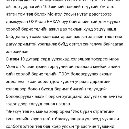
ойгоор дараагийн 100 жилийн хөгжлийн түүхийг бүтээх
нэгэн том төсөл болох Монгол Улсын нутаг дэвсгэрээр
дамжуулан ОХУ-аас БНХАУ руу байгалийн хий дамжуулах
хоолой барих төслийн ажил цар тахлын хүнд хэцүү нөхцөл
байдлаас үл хамааран хамтарсан ажлын хэсгийн төлөвлөгөөний
дагуу эрчимтэй урагшилж буйд сэтгэл хангалуун байгаагаа
илэрхийлэв.
Өнгөрөгч 10 дугаар сард уулзахад хэлэлцэж тохирсончлон
Монгол Улсын төрийн тэргүүний айлчлалаас өмнө байгалийн
хийн хоолой барих төслийн ТЭЗҮ боловсруулах ажлыг
эцэслэнэ гэсэн зорилтдоо хүрсэн учраас дараагийн
хэлэлцээр болон бусад баримт бичгийн төслүүдийг
боловсруулах ажлыг ойрын хугацаанд эхлүүлэх нь зүйтэй
гэдэг дээр талууд санал нэгдэв.
“Энэхүү төсөл нь манай хоёр орны “Иж бүрэн стратегийн
түншлэлийн харилцаа”-г баяжуулан өргөжүүлэхэд чухал ач
холбогдолтой төсөл бөгөөд хоёр улсын төр засгийн түвшинд,