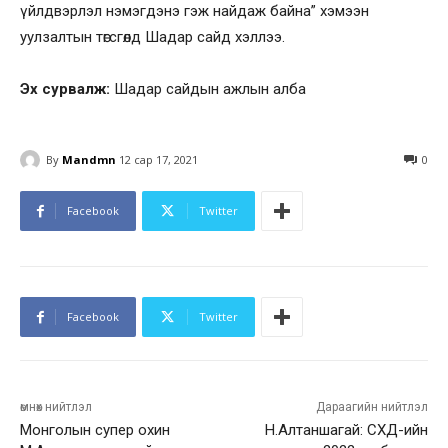
үйлдвэрлэл нэмэгдэнэ гэж найдаж байна” хэмээн
уулзалтын төгсгөлд Шадар сайд хэллээ.
Эх сурвалж:
Шадар сайдын ажлын алба
By
Mandmn
12 сар 17, 2021
0
Facebook
Twitter
Facebook
Twitter
өмнөх нийтлэл
Дараагийн нийтлэл
Монголын супер охин
Н.Алтаншагай: СХД-ийн