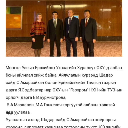
Монгол Улсын Ерөнхийлөгч Ухнаагийн Хүрэлсүх ОХУ-д албан
ёсны айлчлал хийж байна. Айлчлалын хүрээнд Шадар
сайд С.Амарсайхан болон Ерөнхийлөгчийн Тамгын газрын
дарга Я.Содбаатар нар ОХУ-ын “Газпром” НХН-ийн ТУЗ-ын
орлогч дарга Е.В.Бурмистрова,
В.А.Маркелов, М.А.Ганкевич тэргүүтэй албаны төлөөлөлтэй
өнөөдөр уулзлаа.
Уулзалтын эхэнд Шадар сайд С.Амарсайхан хоёр орны
хооронд дипломат харилцаа тогтоосны түүхт 100 жилийн