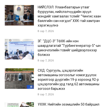
НИЙСЛЭЛ: Улаанбаатарын утааг
бууруулах, нийслэлчүүдийн эрүүл
мэндийг хамгаалах төслийг “Чингис хаан
баялгийн сан нэгдэл” ХХК-тай хамтран
хэрэгжүүлнэ
8 сар 7, 2026
ЗГ: “ДЦС-3” ТӨХК-ийн нэн
шаардлагатай “Турбингенератор-5”-ын
шинэчлэлийн төсвийг шийдвэрлэхээр
болжээ
8 сар 7, 2026
СХД: Сургууль, цэцэрлэгийн
автомашины зогсоолыг нэмэгдүүлэх
зорилгоор дүүргийн 19-р хороонд 92-р
цэцэрлэгийн урд талд 62 автомашины
зогсоол барьжээ
8 сар 7, 2026
УХХК: Нийтийн эзэмшлийн 50 байршил