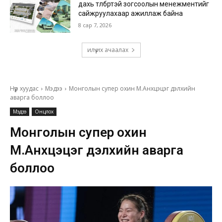
дахь төлбөртэй зогсоолын менежментийг
сайжруулахаар ажиллаж байна
8 сар 7, 2026
илүү их ачаалах