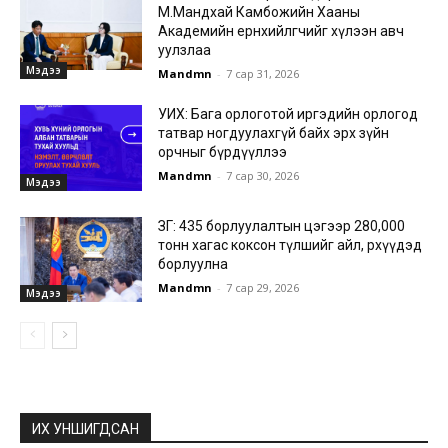
М.Мандхай Камбожийн Хааны
Академийн ерөнхийлөгчийг хүлээн авч
уулзлаа
Мэдээ
Mandmn
-
7 сар 31, 2026
УИХ: Бага орлоготой иргэдийн орлогод
татвар ногдуулахгүй байх эрх зүйн
орчныг бүрдүүллээ
Mandmn
-
7 сар 30, 2026
Мэдээ
ЗГ: 435 борлуулалтын цэгээр 280,000
тонн хагас коксон түлшийг айл, өрхүүдэд
борлуулна
Mandmn
-
7 сар 29, 2026
Мэдээ
ИХ УНШИГДСАН