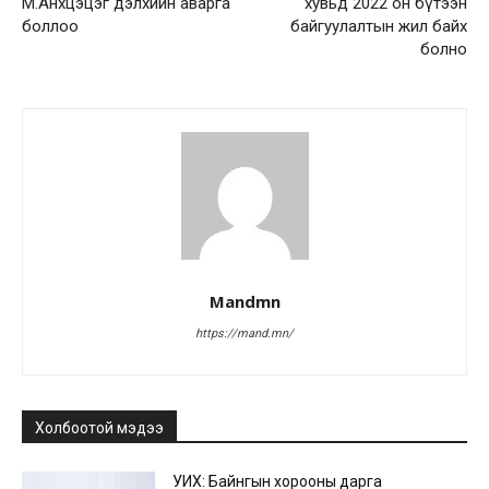
М.Анхцэцэг дэлхийн аварга
хувьд 2022 он бүтээн
боллоо
байгуулалтын жил байх
болно
Mandmn
https://mand.mn/
Холбоотой мэдээ
УИХ: Байнгын хорооны дарга