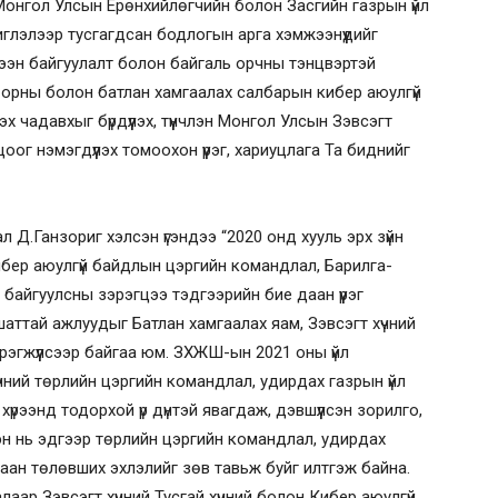
 Монгол Улсын Ерөнхийлөгчийн болон Засгийн газрын үйл
глэлээр тусгагдсан бодлогын арга хэмжээнүүдийг
үтээн байгуулалт болон байгаль орчны тэнцвэртэй
с орны болон батлан хамгаалах салбарын кибер аюулгүй
гэх чадавхыг бүрдүүлэх, түүнчлэн Монгол Улсын Зэвсэгт
ог нэмэгдүүлэх томоохон үүрэг, хариуцлага Та биднийг
 Д.Ганзориг хэлсэн үгэндээ “2020 онд хууль эрх зүйн
Кибер аюулгүй байдлын цэргийн командлал, Барилга-
байгуулсны зэрэгцээ тэдгээрийн бие даан үүрэг
е шаттай ажлуудыг Батлан хамгаалах яам, Зэвсэгт хүчний
эгжүүлсээр байгаа юм. ЗХЖШ-ын 2021 оны үйл
чний төрлийн цэргийн командлал, удирдах газрын үйл
рээнд тодорхой үр дүнтэй явагдаж, дэвшүүлсэн зорилго,
лсэн нь эдгээр төрлийн цэргийн командлал, удирдах
аан төлөвших эхлэлийг зөв тавьж буйг илтгэж байна.
ар Зэвсэгт хүчний Тусгай хүчний болон Кибер аюулгүй