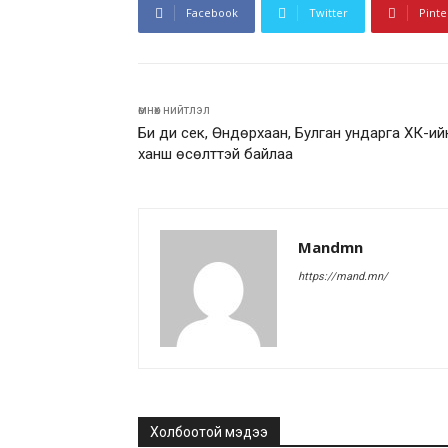
Facebook
Twitter
Pinte
өмнөх нийтлэл
Би ди сек, Өндөрхаан, Булган ундарга ХК-ий
ханш өсөлттэй байлаа
Mandmn
https://mand.mn/
Холбоотой мэдээ