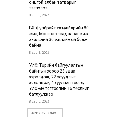
онцгой албан татварыг
тэглэлээ
8 сар 5, 2026
БЯ: Фулбрайт хөтөлбөрийн 80
жил, Монгол улсад хэрэгжиж
эхэлсний 30 жилийн ой болж
байна
8 сар 5, 2026
УИХ: Төрийн байгуулалтын
байнгын хороо 23 удаа
хуралдаж, 72 асуудлыг
хэлэлцэж, 4 хуулийн төсөл,
УИХ-ын тогтоолын 16 төслийг
батлуулжээ
8 сар 5, 2026
илүү их ачаалах