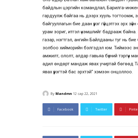
байдлын цэргийн командлал, Барилга-инжен
гардуулж байгаа нь дээрх хууль тогтоомж, эр
байгууллагын бие даан үүрэг гүйцэтгэх эрх зүйн
урам зориг, итгэл үнэмшлийг бадрааж байна.
газар, нэгтгэл, ангийн Байлдааны туг нь бие б
золбоо хийморийн бэлгэдэл юм. Тиймээс энэхү
амжилт, ололт, алдар гавьяа бүхний тэргүүн
адил өндөрт мандаж явах учиртай бөгөөд Та 
явах үүрэгтэй бас эрхтэй” хэмээн онцоллоо.
By
Mandmn
12 сар 22, 2021
Facebook
Twitter
Pinte