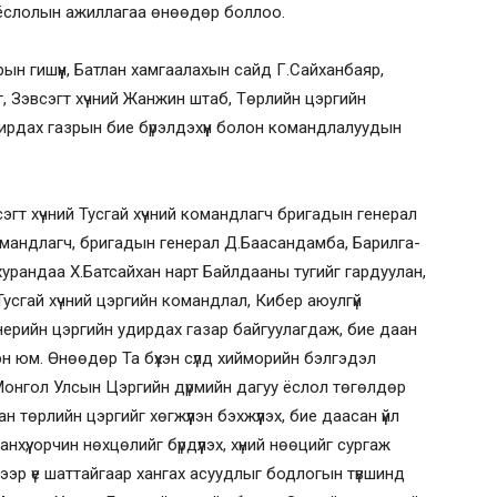
 ёслолын ажиллагаа өнөөдөр боллоо.
н гишүүн, Батлан хамгаалахын сайд Г.Сайханбаяр,
 Зэвсэгт хүчний Жанжин штаб, Төрлийн цэргийн
рдах газрын бие бүрэлдэхүүн болон командлалуудын
гт хүчний Тусгай хүчний командлагч бригадын генерал
омандлагч, бригадын генерал Д.Баасандамба, Барилга-
урандаа Х.Батсайхан нарт Байлдааны тугийг гардуулан,
д Тусгай хүчний цэргийн командлал, Кибер аюулгүй
ерийн цэргийн удирдах газар байгуулагдаж, бие даан
дсэн юм. Өнөөдөр Та бүхэн сүлд хийморийн бэлгэдэл
Монгол Улсын Цэргийн дүрмийн дагуу ёслол төгөлдөр
 төрлийн цэргийг хөгжүүлэн бэхжүүлэх, бие даасан үйл
үү, орчин нөхцөлийг бүрдүүлэх, хүний нөөцийг сургаж
лээр үе шаттайгаар хангах асуудлыг бодлогын түвшинд