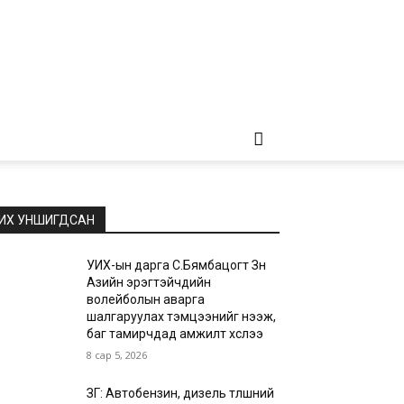
ИХ УНШИГДСАН
УИХ-ын дарга С.Бямбацогт Зүүн
Азийн эрэгтэйчүүдийн
волейболын аварга
шалгаруулах тэмцээнийг нээж,
баг тамирчдад амжилт хүслээ
8 сар 5, 2026
ЗГ: Автобензин, дизель түлшний