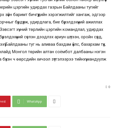
ерийн цэргийн удирдах газрын Байлдааны тугийг
х зүйн баримт бичгүүдийн хэрэгжилтийг хангаж, эдгээр
 орчныг бүрдүүлж, удирдлага, бие бүрэлдэхүүний ажиллах
 Зэвсэгт хүчний төрлийн цэргийн командлал, удирдах
үрэлдэхүүний сүслэн дээдлэх ариун шүтээн, оройн сүлд,
ү Байлдааны туг нь аливаа бахдам үйлс, бахархам түүх,
 манлайд Монгол төрийн алтан соёмбот далбааны нэгэн
бүхэн ч өөрсдийн хичээл зүтгэлээрээ тийнхүү мандуулж
0
rest
WhatsApp