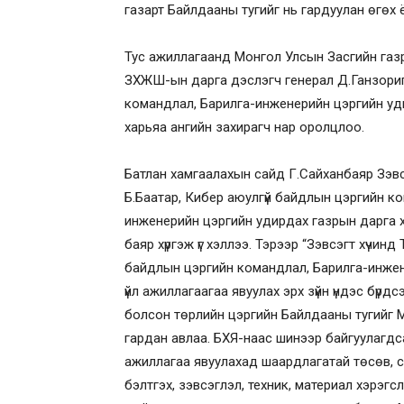
газарт Байлдааны тугийг нь гардуулан өгөх
Тус ажиллагаанд Монгол Улсын Засгийн газры
ЗХЖШ-ын дарга дэслэгч генерал Д.Ганзориг,
командлал, Барилга-инженерийн цэргийн уди
харьяа ангийн захирагч нар оролцлоо.
Батлан хамгаалахын сайд Г.Сайханбаяр Зэвсэ
Б.Баатар, Кибер аюулгүй байдлын цэргийн к
инженерийн цэргийн удирдах газрын дарга х
баяр хүргэж үг хэллээ. Тэрээр “Зэвсэгт хүчин
байдлын цэргийн командлал, Барилга-инжен
үйл ажиллагаагаа явуулах эрх зүйн үндэс бүр
болсон төрлийн цэргийн Байлдааны тугийг 
гардан авлаа. БХЯ-наас шинээр байгуулагдсан
ажиллагаа явуулахад шаардлагатай төсөв, санх
бэлтгэх, зэвсэглэл, техник, материал хэрэгс