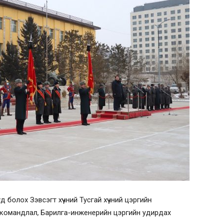
 болох Зэвсэгт хүчний Тусгай хүчний цэргийн
 командлал, Барилга-инженерийн цэргийн удирдах