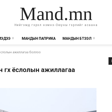
Mand.mn
Нийгэмд гэрэл нэмнэ-Оюуны гэрлийг асаана
МЭДЭЭ
МАНДЫН ПАПРИКА
МАНДЫН БҮТЭЭЛ
 ёслолын ажиллагаа боллоо
 өгөх ёслолын ажиллагаа