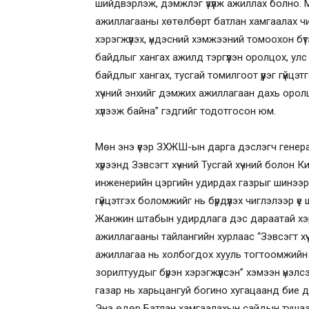
шийдвэрлэж, дэмжлэг үзүүлж ажиллах болно.
ажиллагааны хөтөлбөрт батлан хамгаалах чи
хэрэгжүүлэх, үндэсний хэмжээний томоохон б
байдлыг хангах ажилд тэргүүлэн оролцох, ул
байдлыг хангах, тусгай томилгоот үүрэг гүйцэт
хүчний энхийг дэмжих ажиллагаан дахь оролцо
хүлээж байна” гэдгийг тодотгосон юм.
Мөн энэ үеэр ЗХЖШ-ын дарга дэслэгч генерал
хүрээнд Зэвсэгт хүчний Тусгай хүчний болон 
инженерийн цэргийн удирдах газрыг шинээр 
гүйцэтгэх боломжийг нь бүрдүүлэх чиглэлээр ү
Жанжин штабын удирдлага дэс дараатай хэр
ажиллагааны тайлангийн хурлаас “Зэвсэгт хү
ажиллагаа нь холбогдох хууль тогтоомжийн хү
зорилтуудыг бүрэн хэрэгжүүлсэн” хэмээн үнэ
газар нь харьцангуй богино хугацаанд бие д
Энэ өдөр Батлан хамгаалахын сайдын тушаала