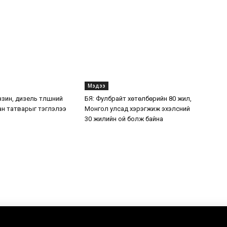
Мэдээ
нзин, дизель түлшний
БЯ: Фулбрайт хөтөлбөрийн 80 жил,
ан татварыг тэглэлээ
Монгол улсад хэрэгжиж эхэлсний
30 жилийн ой болж байна