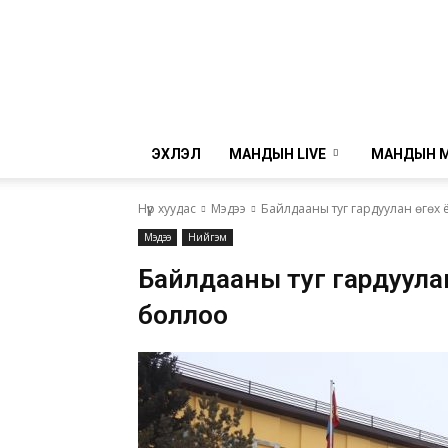
ЭХЛЭЛ
МАНДЫН LIVE
МАНДЫН 
Нүүр хуудас
Мэдээ
Байлдааны туг гардуулан өгөх
Мэдээ
Нийгэм
Байлдааны туг гардуулан
боллоо