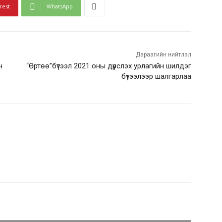
rest
WhatsApp
Дараагийн нийтлэл
н
“Өртөө”бүтээл 2021 оны дүрслэх урлагийн шилдэг
бүтээлээр шалгарлаа