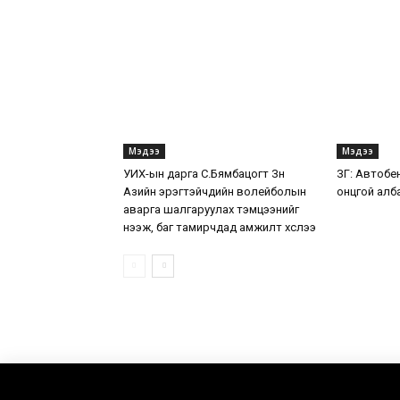
Мэдээ
Мэдээ
УИХ-ын дарга С.Бямбацогт Зүүн
ЗГ: Автобе
Азийн эрэгтэйчүүдийн волейболын
онцгой алб
аварга шалгаруулах тэмцээнийг
нээж, баг тамирчдад амжилт хүслээ