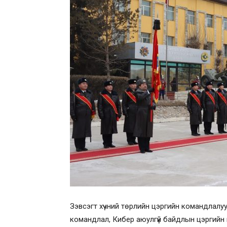
Зэвсэгт хүчний төрлийн цэргийн командлалууд
командлал, Кибер аюулгүй байдлын цэргийн