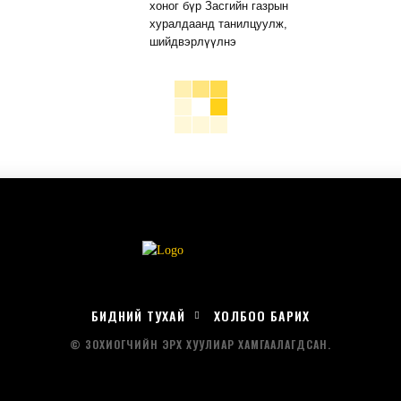
хоног бүр Засгийн газрын
хуралдаанд танилцуулж,
шийдвэрлүүлнэ
БИДНИЙ ТУХАЙ
ХОЛБОО БАРИХ
© ЗОХИОГЧИЙН ЭРХ ХУУЛИАР ХАМГААЛАГДСАН.