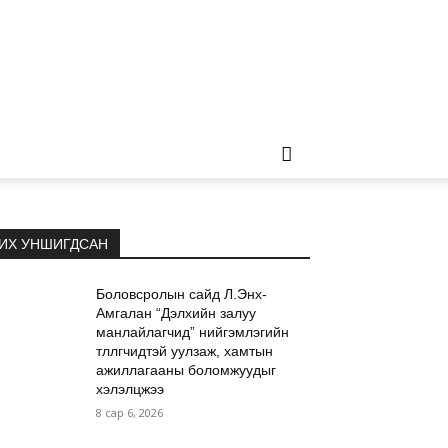
ИХ УНШИГДСАН
Боловсролын сайд Л.Энх-
Амгалан “Дэлхийн залуу
манлайлагчид” нийгэмлэгийн
төлөөлөгчидтэй уулзаж, хамтын
ажиллагааны боломжуудыг
хэлэлцжээ
8 сар 6, 2026