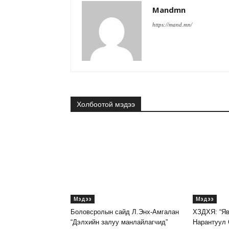
Mandmn
https://mand.mn/
Холбоотой мэдээ
Мэдээ
Мэдээ
Боловсролын сайд Л.Энх-Амгалан
ХЗДХЯ: “Я
“Дэлхийн залуу манлайлагчид”
Нарантуул