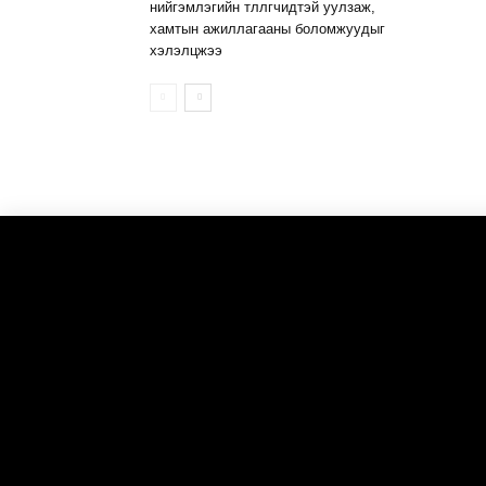
нийгэмлэгийн төлөөлөгчидтэй уулзаж,
хамтын ажиллагааны боломжуудыг
хэлэлцжээ