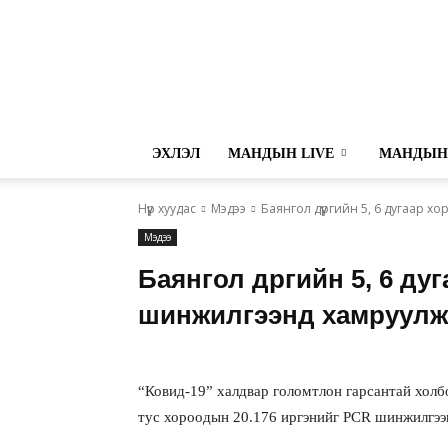
ЭХЛЭЛ
МАНДЫН LIVE
МАНДЫН
Нүүр хуудас
Мэдээ
Баянгол дүүргийн 5, 6 дугаар 
Мэдээ
Баянгол дүүргийн 5, 6 д
шинжилгээнд хамруулж
“Ковид-19” халдвар голомтлон гарсантай холбог
тус хороодын 20.176 иргэнийг PCR шинжилгээн