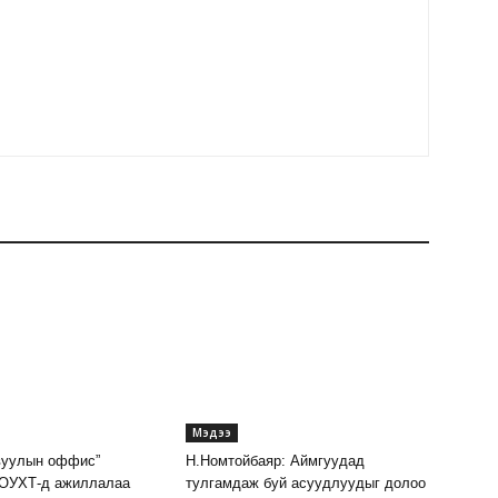
Мэдээ
вуулын оффис”
Н.Номтойбаяр: Аймгуудад
 ОУХТ-д ажиллалаа
тулгамдаж буй асуудлуудыг долоо