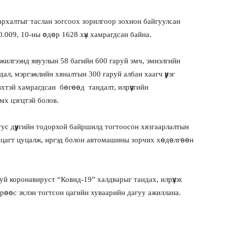
тархалтыг таслан зогсоох зорилгоор зохион байгуулсан
.009, 10-ны өдөр 1628 хүн хамрагдсан байна.
нжилгээнд явуулын 58 багийн 600 гаруй эмч, эмнэлгийн
дал, мэргэжлийн хяналтын 300 гаруй албан хаагч үүрэг
вхтэй хамрагдсан бөгөөд тандалт, илрүүлгийн
мх цэгцтэй болов.
ус дүүргийн тодорхой байршилд тогтоосон хязгаарлалтын
00 цагт цуцалж, иргэд болон автомашины зорчих хөдөлгөөн
уй коронавируст “Ковид-19” халдварыг тандах, илрүүлэх
дрөөс эхлэн тогтсон цагийн хуваарийн дагуу ажиллана.