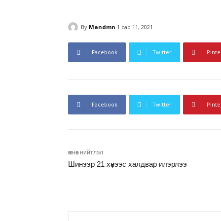
By
Mandmn
1 сар 11, 2021
Facebook
Twitter
Pinte
Facebook
Twitter
Pinte
өмнөх нийтлэл
Шинээр 21 хүнээс халдвар илэрлээ