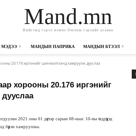
Mand.mn
Нийгэмд гэрэл нэмнэ-Оюуны гэрлийг асаана
 МЭДЭЭ
МАНДЫН ПАПРИКА
МАНДЫН БҮТЭЭЛ
хорооны 20.176 иргэнийг шинжилгээнд хамруулж дууслаа
угаар хорооны 20.176 иргэнийг
 дууслаа
дуулан 2021 оны 01 дүгээр сарын 08-наас 10-ны өдрүүдэд
д бүрэн хамрууллаа.