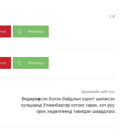
0
rest
WhatsApp
rest
WhatsApp
Дараагийн нийтлэл
Өндөржүүлсэн бэлэн байдлын зэрэгт шилжсэн
хугацаанд Улаанбаатар хотоос гарах, хот руу
орох хөдөлгөөнд тавигдах шаардлага