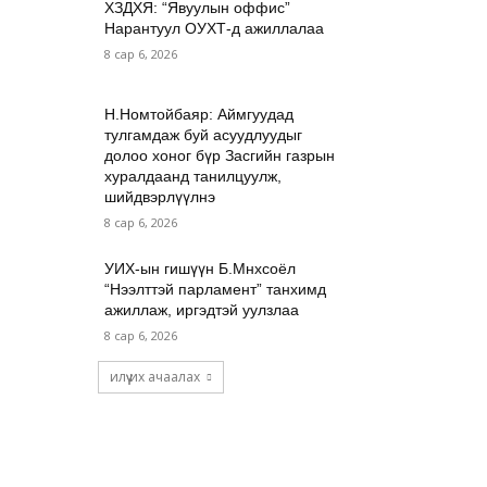
ХЗДХЯ: “Явуулын оффис”
Нарантуул ОУХТ-д ажиллалаа
8 сар 6, 2026
Н.Номтойбаяр: Аймгуудад
тулгамдаж буй асуудлуудыг
долоо хоног бүр Засгийн газрын
хуралдаанд танилцуулж,
шийдвэрлүүлнэ
8 сар 6, 2026
УИХ-ын гишүүн Б.Мөнхсоёл
“Нээлттэй парламент” танхимд
ажиллаж, иргэдтэй уулзлаа
8 сар 6, 2026
илүү их ачаалах