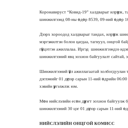
Коронавируст “Ковид-19” халдварыг илрүүлэх, 
шинжилгээнд 08-ны өдөр 8539, 09-ний өдөр 10
Дээрх хороодод халдварыг тандах, илрүүлэх ши
мэргэжилтэн болон цагдаа, тагнуул, онцгой бай
гүйцэтгэн ажиллалаа. Иргэд шинжилгээндээ идэ
шинжилгээний явц зохион байгуулалт сайтай, э
Шинжилгээний үйл ажиллагаатай холбогдуулан т
дэглэмийг 01 дүгээр сарын 11-ний өдрийн 06:
хэвийн үргэлжлэх юм.
Мөн нийслэлийн есөн дүүрэгт зохион байгуулж б
шинжилгээний 30 цэг 01 дүгээр сарын 11-ний ө
НИЙСЛЭЛИЙН ОНЦГОЙ КОМИСС