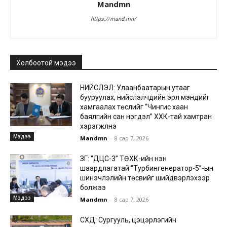
Mandmn
https://mand.mn/
Холбоотой мэдээ
НИЙСЛЭЛ: Улаанбаатарын утааг
бууруулах, нийслэлчүүдийн эрүүл мэндийг
хамгаалах төслийг “Чингис хаан
баялгийн сан нэгдэл” ХХК-тай хамтран
хэрэгжүүлнэ
Мэдээ
Mandmn
-
8 сар 7, 2026
ЗГ: “ДЦС-3” ТӨХК-ийн нэн
шаардлагатай “Турбингенератор-5”-ын
шинэчлэлийн төсвийг шийдвэрлэхээр
болжээ
Мэдээ
Mandmn
-
8 сар 7, 2026
СХД: Сургууль, цэцэрлэгийн