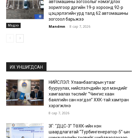
автомашины зогсоолыг нэмэгдүүлэх
зорилгоор дүүргийн 19-р хороонд 92-р
цэцэрлэгийн урд талд 62 автомашины
зогсоол барьжээ
Мэдээ
Mandmn
-
8 сар 7, 2026
ИХ УНШИГДСАН
НИЙСЛЭЛ: Улаанбаатарын утааг
бууруулах, нийслэлчүүдийн эрүүл мэндийг
хамгаалах төслийг “Чингис хаан
баялгийн сан нэгдэл” ХХК-тай хамтран
хэрэгжүүлнэ
8 сар 7, 2026
ЗГ: “ДЦС-3” ТӨХК-ийн нэн
шаардлагатай “Турбингенератор-5”-ын
шинэчлэлийн төсвийг шийдвэрлэхээр