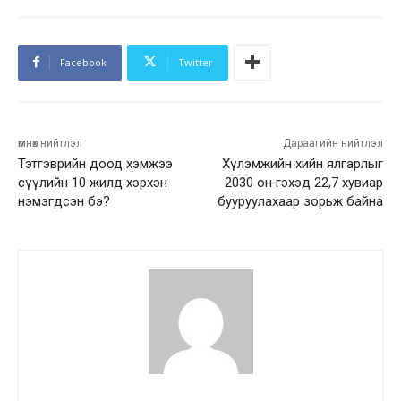
Facebook
Twitter
өмнөх нийтлэл
Дараагийн нийтлэл
Тэтгэврийн доод хэмжээ
Хүлэмжийн хийн ялгарлыг
сүүлийн 10 жилд хэрхэн
2030 он гэхэд 22,7 хувиар
нэмэгдсэн бэ?
бууруулахаар зорьж байна