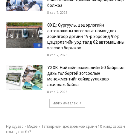
болжээ
8 сар 7, 2026
СХД: Сургууль, цэцэрлэгийн
автомашины зогсоолыг нэмэгдүүлэх
зорилгоор дүүргийн 19-р хороонд 92-р
цэцэрлэгийн урд талд 62 автомашины
зогсоол барьжээ
8 сар 7, 2026
УХХК: Нийтийн эзэмшлийн 50 байршил
дахь төлбөртэй зогсоолын
менежментийг сайжруулахаар
ажиллаж байна
8 сар 7, 2026
илүү их ачаалах