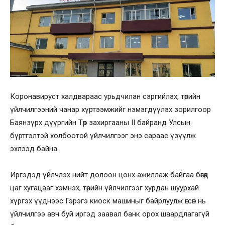
Коронавируст халдвараас урьдчилан сэргийлэх, төрийн
үйлчилгээний чанар хүртээмжийг нэмэгдүүлэх зорилгоор
Баянзүрх дүүргийн Төр захиргааны II байранд Улсын
бүртгэлтэй холбоотой үйлчилгээг энэ сараас үзүүлж
эхлээд байна.
Иргэдэд үйлчлэх нийт долоон цонх ажиллаж байгаа бөгөөд
цаг хугацааг хэмнэх, төрийн үйлчилгээг хурдан шуурхай
хүргэх үүднээс Гэрэгэ киоск машиныг байрлуулж өгсөн нь
үйлчилгээ авч буй иргэд заавал банк орох шаардлагагүй