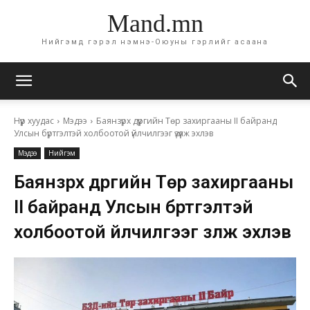
Mand.mn
Нийгэмд гэрэл нэмнэ-Оюуны гэрлийг асаана
Нүүр хуудас
Мэдээ
Баянзүрх дүүргийн Төр захиргааны II байранд
Улсын бүртгэлтэй холбоотой үйлчилгээг үзүүлж эхлэв
Мэдээ
Нийгэм
Баянзүрх дүүргийн Төр захиргааны
II байранд Улсын бүртгэлтэй
холбоотой үйлчилгээг үзүүлж эхлэв