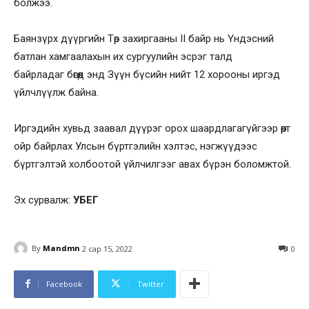
болжээ.
Баянзүрх дүүргийн Төр захиргааны II байр нь Үндэсний
батлан хамгаалахын их сургуулийн эсрэг талд
байрладаг бөгөөд энд Зүүн бүсийн нийт 12 хорооны иргэд
үйлчлүүлж байна.
Иргэдийн хувьд заавал дүүрэг орох шаардлагагүйгээр өөрт
ойр байрлах Улсын бүртгэлийн хэлтэс, нэгжүүдээс
бүртгэлтэй холбоотой үйлчилгээг авах бүрэн боломжтой.
Эх сурвалж:
УБЕГ
By
Mandmn
2 сар 15, 2022
0
Facebook
Twitter