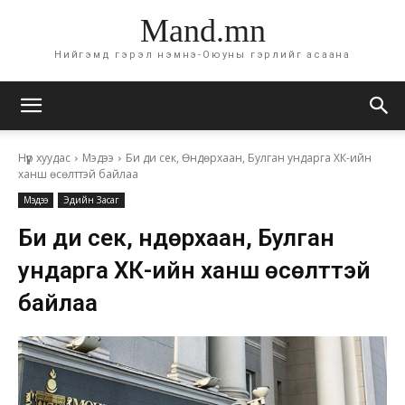
Mand.mn
Нийгэмд гэрэл нэмнэ-Оюуны гэрлийг асаана
Нүүр хуудас
Мэдээ
Би ди сек, Өндөрхаан, Булган ундарга ХК-ийн
ханш өсөлттэй байлаа
Мэдээ
Эдийн Засаг
Би ди сек, Өндөрхаан, Булган
ундарга ХК-ийн ханш өсөлттэй
байлаа