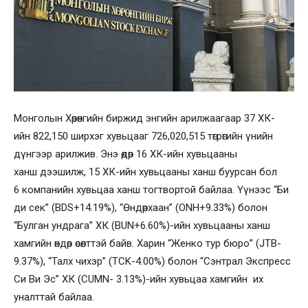
Монголын Хөрөнгийн биржид энгийн арилжаагаар 37 ХК-
ийн 822,150 ширхэг хувьцааг 726,020,515 төгрөгийн үнийн
дүнгээр арилжив. Энэ өдөр 16 ХК-ийн хувьцааны
ханш дээшилж, 15 ХК-ийн хувьцааны ханш буурсан бол
6 компанийн хувьцаа ханш тогтвортой байлаа. Үүнээс “Би
ди сек” (BDS+14.19%), “Өндөрхаан” (ONH+9.33%) болон
“Булган ундрага” ХК (BUN+6.60%)-ийн хувьцааны ханш
хамгийн өндөр өсөлттэй байв. Харин “Женко тур бюро” (JTB-
9.37%), “Талх чихэр” (TCK-4.00%) болон “Сэнтрал Экспресс
Си Ви Эс” ХК (CUMN- 3.13%)-ийн хувьцаа хамгийн их
уналттай байлаа.