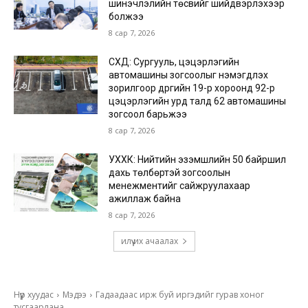
шинэчлэлийн төсвийг шийдвэрлэхээр
болжээ
8 сар 7, 2026
СХД: Сургууль, цэцэрлэгийн
автомашины зогсоолыг нэмэгдүүлэх
зорилгоор дүүргийн 19-р хороонд 92-р
цэцэрлэгийн урд талд 62 автомашины
зогсоол барьжээ
8 сар 7, 2026
УХХК: Нийтийн эзэмшлийн 50 байршил
дахь төлбөртэй зогсоолын
менежментийг сайжруулахаар
ажиллаж байна
8 сар 7, 2026
илүү их ачаалах