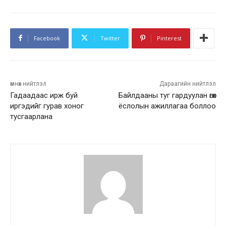
Facebook
Twitter
Pinterest
өмнөх нийтлэл
Дараагийн нийтлэл
Гадаадаас ирж буй
Байлдааны туг гардуулан өгөх
иргэдийг гурав хоног
ёслолын ажиллагаа боллоо
тусгаарлана