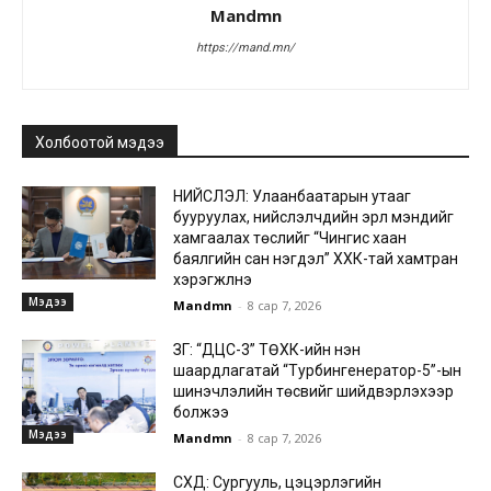
Mandmn
https://mand.mn/
Холбоотой мэдээ
НИЙСЛЭЛ: Улаанбаатарын утааг
бууруулах, нийслэлчүүдийн эрүүл мэндийг
хамгаалах төслийг “Чингис хаан
баялгийн сан нэгдэл” ХХК-тай хамтран
хэрэгжүүлнэ
Мэдээ
Mandmn
-
8 сар 7, 2026
ЗГ: “ДЦС-3” ТӨХК-ийн нэн
шаардлагатай “Турбингенератор-5”-ын
шинэчлэлийн төсвийг шийдвэрлэхээр
болжээ
Мэдээ
Mandmn
-
8 сар 7, 2026
СХД: Сургууль, цэцэрлэгийн