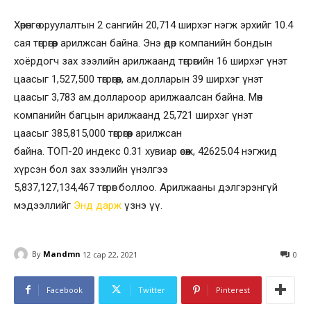
Хөрөнгө оруулалтын 2 сангийн 20,714 ширхэг нэгж эрхийг 10.4
сая төгрөгөөр арилжсан байна. Энэ өдөр компанийн бондын
хоёрдогч зах зээлийн арилжаанд төгрөгийн 16 ширхэг үнэт
цаасыг 1,527,500 төгрөгөөр, ам.долларын 39 ширхэг үнэт
цаасыг 3,783 ам.доллароор арилжаалсан байна. Мөн
компанийн багцын арилжаанд 25,721 ширхэг үнэт
цаасыг 385,815,000 төгрөгөөр арилжсан
байна. ТOП-20 индекс 0.31 хувиар өсөж, 42625.04 нэгжид
хүрсэн бол зах зээлийн үнэлгээ
5,837,127,134,467 төгрөг боллоо. Арилжааны дэлгэрэнгүй
мэдээллийг
Энд
дарж
үзнэ үү.
By
Mandmn
12 сар 22, 2021
0
Facebook
Twitter
Pinterest