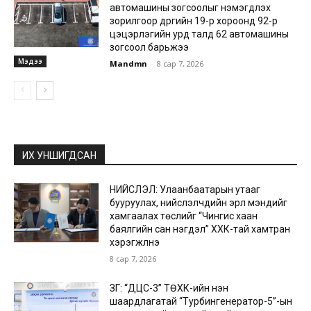
автомашины зогсоолыг нэмэгдүүлэх
зорилгоор дүүргийн 19-р хороонд 92-р
цэцэрлэгийн урд талд 62 автомашины
зогсоол барьжээ
Мэдээ
Mandmn
-
8 сар 7, 2026
ИХ УНШИГДСАН
НИЙСЛЭЛ: Улаанбаатарын утааг
бууруулах, нийслэлчүүдийн эрүүл мэндийг
хамгаалах төслийг “Чингис хаан
баялгийн сан нэгдэл” ХХК-тай хамтран
хэрэгжүүлнэ
8 сар 7, 2026
ЗГ: “ДЦС-3” ТӨХК-ийн нэн
шаардлагатай “Турбингенератор-5”-ын