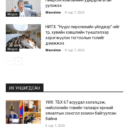
Пийрсон компанийн удирдлагатай
уулзжээ
Mandmn
-
8 сар 7, 2026
Мэдээ
НИТХ: “Нүүрс пиролизийн үйлдвэр”-ийг
төр, хувийн хэвшлийн түншлэлээр
хэрэгжүүлэх тогтоолын төслийг
дэмжжээ
Мэдээ
Mandmn
-
8 сар 7, 2026
ИХ УНШИГДСАН
УИХ: ТБХ 67 асуудал хэлэлцэж,
нийслэлийн төсвийн талаарх ерөнхий
хяналтын сонсгол зохион байгуулсан
байна
8 сар 7, 2026