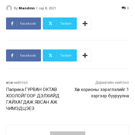
By
Mandmn
1 сар 8, 2021
0
Facebook
Twitter
Facebook
Twitter
өмнөх нийтлэл
Дараагийн нийтлэл
Паприка:ГУРВАН ОКТАВ
Хөл хорионы зэрэглэлийг 1
ХООЛОЙГООР ДЭЛХИЙД
зэргээр бууруулна
ГАЙХАГДАЖ ЯВСАН АЖ
ЧИМЭДЦЭЕЭ