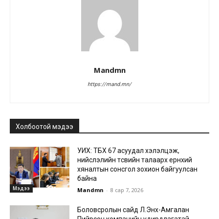
Mandmn
https://mand.mn/
Холбоотой мэдээ
УИХ: ТБХ 67 асуудал хэлэлцэж,
нийслэлийн төсвийн талаарх ерөнхий
хяналтын сонсгол зохион байгуулсан
байна
Мэдээ
Mandmn
-
8 сар 7, 2026
Боловсролын сайд Л.Энх-Амгалан