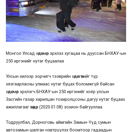
Монгол Улсад хөдөлмөр эрхлэх хугацаа нь дууссан БНХАУ-ын
250 иргэнийг нутаг буцаалаа
Улсын хилээр зорчигч тээврийн хөдөлгөөнийг түр
хязгаарласны улмаас нутаг буцах боломжгүй байсан
хөдөлмөр эрхлэгч БНХАУ-ын 250 иргэнийг хоёр улсын
Засгийн газар харилцан тохиролцсоны дагуу нутаг буцаах
ажиллагааг өнөөдөр (2020.01.08) зохион байгууллаа.
Тодруулбал, Дорноговь аймгийн Замын-Үүд сумын
автозамын шалган нэвтрүүлэх боомтоор гадаадын