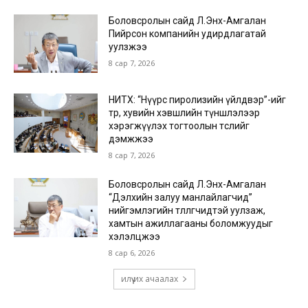
Боловсролын сайд Л.Энх-Амгалан
Пийрсон компанийн удирдлагатай
уулзжээ
8 сар 7, 2026
НИТХ: “Нүүрс пиролизийн үйлдвэр”-ийг
төр, хувийн хэвшлийн түншлэлээр
хэрэгжүүлэх тогтоолын төслийг
дэмжжээ
8 сар 7, 2026
Боловсролын сайд Л.Энх-Амгалан
“Дэлхийн залуу манлайлагчид”
нийгэмлэгийн төлөөлөгчидтэй уулзаж,
хамтын ажиллагааны боломжуудыг
хэлэлцжээ
8 сар 6, 2026
илүү их ачаалах