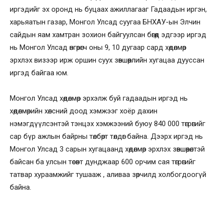
иргэдийг эх оронд нь буцаах ажиллагааг Гадаадын иргэн,
харьяатын газар, Монгол Улсад суугаа БНХАУ-ын Элчин
сайдын яам хамтран зохион байгуулсан бөгөөд эдгээр иргэд
нь Монгол Улсад өнгөрөгч оны 9, 10 дугаар сард хөдөлмөр
эрхлэх визээр ирж оршин суух зөвшөөрлийн хугацаа дууссан
иргэд байгаа юм.
Монгол Улсад хөдөлмөр эрхэлж буй гадаадын иргэд нь
хөдөлмөрийн хөлсний доод хэмжээг хоёр дахин
нэмэгдүүлсэнтэй тэнцэх хэмжээний буюу 840 000 төгрөгийг
сар бүр ажлын байрны төлбөрт төлдөг байна. Дээрх иргэд нь
Монгол Улсад 3 сарын хугацаанд хөдөлмөр эрхлэх зөвшөөрөлтэй
байсан ба улсын төсөвт дунджаар 600 орчим сая төгрөгийг
татвар хураамжийг тушааж , аливаа зөрчилд холбогдоогүй
байна.