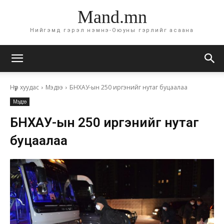
Mand.mn
Нийгэмд гэрэл нэмнэ-Оюуны гэрлийг асаана
Нүүр хуудас
Мэдээ
БНХАУ-ын 250 иргэнийг нутаг буцаалаа
Мэдээ
БНХАУ-ын 250 иргэнийг нутаг
буцаалаа