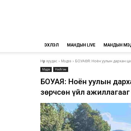
ЭХЛЭЛ
МАНДЫН LIVE
МАНДЫН МЭ
Нүүр хуудас
Мэдээ
БОУАӨЯ: Ноён уулын дархан цаа
Мэдээ
Нийгэм
БОУАӨЯ: Ноён уулын дарх
зөрчсөн үйл ажиллагааг