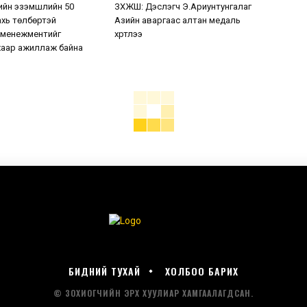
ийн эзэмшлийн 50
ЗХЖШ: Дэслэгч Э.Ариунтунгалаг
хь төлбөртэй
Азийн аваргаас алтан медаль
 менежментийг
хүртлээ
аар ажиллаж байна
БИДНИЙ ТУХАЙ
ХОЛБОО БАРИХ
© ЗОХИОГЧИЙН ЭРХ ХУУЛИАР ХАМГААЛАГДСАН.