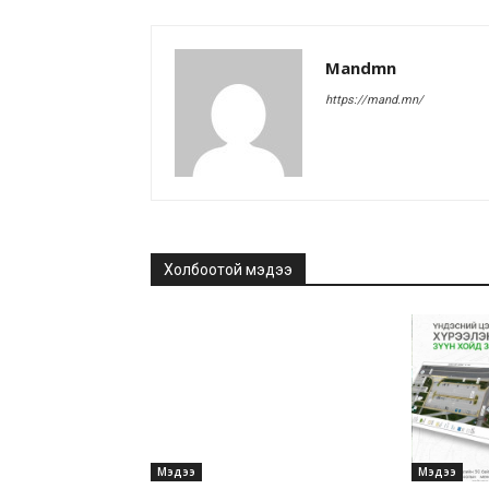
Mandmn
https://mand.mn/
Холбоотой мэдээ
Мэдээ
Мэдээ