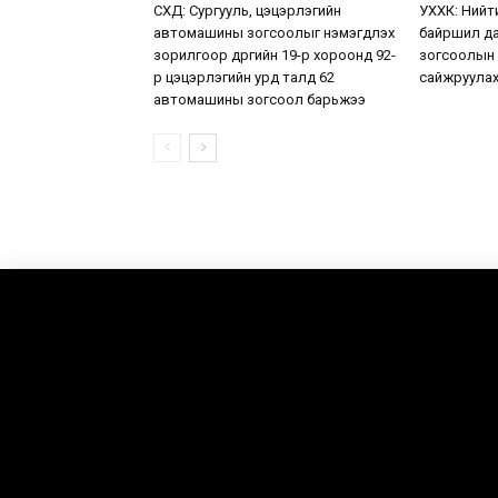
СХД: Сургууль, цэцэрлэгийн
УХХК: Нийт
автомашины зогсоолыг нэмэгдүүлэх
байршил да
зорилгоор дүүргийн 19-р хороонд 92-
зогсоолын
р цэцэрлэгийн урд талд 62
сайжруулах
автомашины зогсоол барьжээ