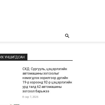
ИХ УНШИГДСАН
СХД: Сургууль, цэцэрлэгийн
автомашины зогсоолыг
нэмэгдүүлэх зорилгоор дүүргийн
19-р хороонд 92-р цэцэрлэгийн
урд талд 62 автомашины
зогсоол барьжээ
8 сар 7, 2026