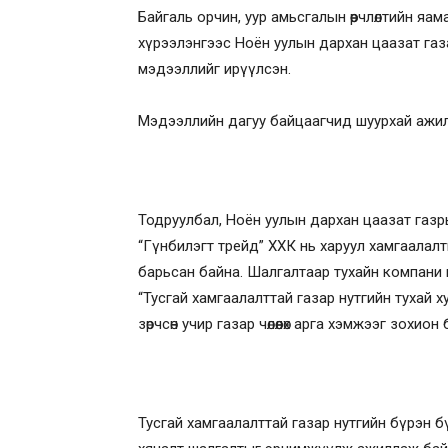
Байгаль орчин, уур амьсгалын өөрчлөлтийн 
хүрээлэнгээс Ноён уулын дархан цаазат газар
мэдээллийг ирүүлсэн.
Мэдээллийн дагуу байцаагчид шуурхай ажилл
Тодруулбал, Ноён уулын дархан цаазат газ
“Гүнбилэгт трейд” ХХК нь харуул хамгаалалтын
барьсан байна. Шалгалтаар тухайн компани 
“Тусгай хамгаалалттай газар нутгийн тухай х
зөрчсөн учир газар чөлөөлөх арга хэмжээг зохио
Тусгай хамгаалалттай газар нутгийн бүрэн б