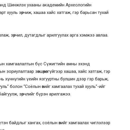
яаманд Шинжлэх ухааны академийн Археологийн
т хууль зөрчиж, хашаа хайс хатгаж, гэр барьсан тухай
аж, зөрчил, дутагдлыг арилгуулах арга хэмжээ авлаа.
рын хамгаалалтын бүс Сүжигтийн амны эхэнд
 зориулалтаар зөвшөөрөлгүйгээр хашаа, хайс хатгаж, гэр
нь хүннүгийн үеийн язгууртны булшин дээр гэр барьж,
ууль” болон “Соёлын өвийг хамгаалах тухай хууль”-ийг
н байгуулж, зөрчлийг бүрэн арилгажээ.
үтэн байдлыг хангах, соёлын өвийг хамгаалах чиглэлээр