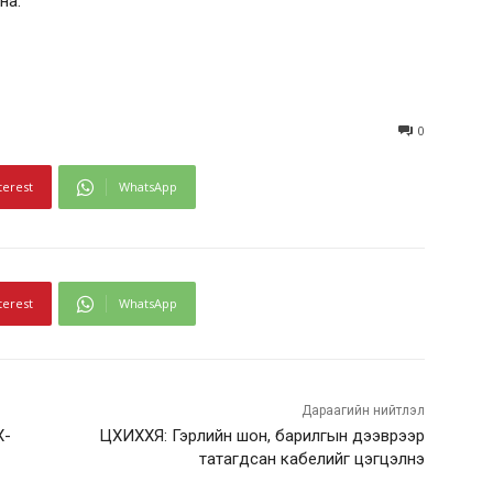
на.
0
terest
WhatsApp
terest
WhatsApp
Дараагийн нийтлэл
Х-
ЦХИХХЯ: Гэрлийн шон, барилгын дээврээр
татагдсан кабелийг цэгцэлнэ