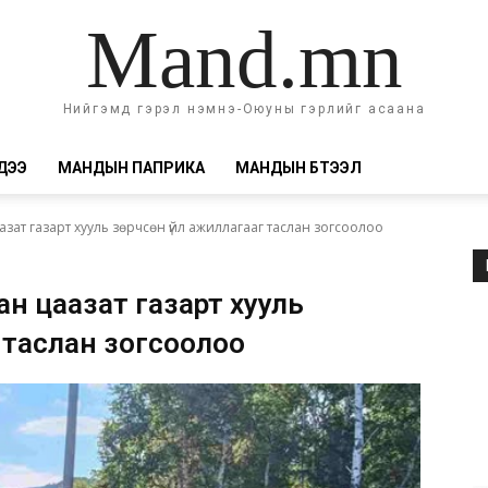
Mand.mn
Нийгэмд гэрэл нэмнэ-Оюуны гэрлийг асаана
ДЭЭ
МАНДЫН ПАПРИКА
МАНДЫН БҮТЭЭЛ
зат газарт хууль зөрчсөн үйл ажиллагааг таслан зогсоолоо
ан цаазат газарт хууль
 таслан зогсоолоо