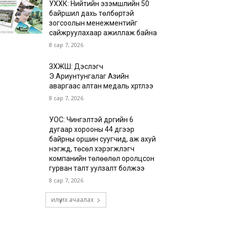
УХХК: Нийтийн эзэмшлийн 50
байршил дахь төлбөртэй
зогсоолын менежментийг
сайжруулахаар ажиллаж байна
8 сар 7, 2026
ЗХЖШ: Дэслэгч
Э.Ариунтунгалаг Азийн
аваргаас алтан медаль хүртлээ
8 сар 7, 2026
УОС: Чингэлтэй дүүргийн 6
дугаар хорооны 44 дүгээр
байрны оршин суугчид, аж ахуй
нэгжүүд, төсөл хэрэгжүүлэгч
компанийн төлөөлөл оролцсон
гурван талт уулзалт болжээ
8 сар 7, 2026
илүү их ачаалах