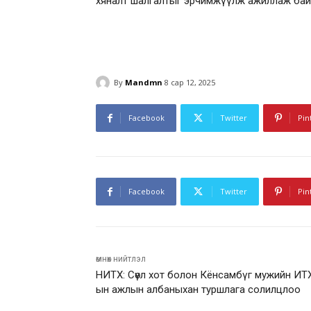
хяналт шалгалтыг эрчимжүүлж ажиллаж бай
By
Mandmn
8 сар 12, 2025
Facebook
Twitter
Pin
Facebook
Twitter
Pin
өмнөх нийтлэл
НИТХ: Сөүл хот болон Кёнсамбүг мужийн ИТ
ын ажлын албаныхан туршлага солилцлоо