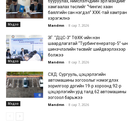
бууруулах, нийслэлчүүдийн эрүүл мэндийг
хамгаалах төслийг “Чингис хаан
баялгийн сан нэгдэл” ХХК-тай хамтран
хэрэгжүүлнэ
Мэдээ
Mandmn
-
8 сар 7, 2026
ЗГ: “ДЦС-3” ТӨХК-ийн нэн
шаардлагатай “Турбингенератор-5”-ын
шинэчлэлийн төсвийг шийдвэрлэхээр
болжээ
Мэдээ
Mandmn
-
8 сар 7, 2026
СХД: Сургууль, цэцэрлэгийн
автомашины зогсоолыг нэмэгдүүлэх
зорилгоор дүүргийн 19-р хороонд 92-р
цэцэрлэгийн урд талд 62 автомашины
зогсоол барьжээ
Мэдээ
Mandmn
-
8 сар 7, 2026