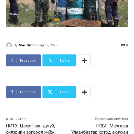
By
Mandmn
8 сар 19, 2025
0
Facebook
Twitter
Facebook
Twitter
өмнөх нийтлэл
Дараагийн нийтлэл
НИТХ: Цахилгаан дугуй,
НОБГ: Маргааш
скүүтэрийн зогсоол хийж
Улаанбаатар хотод ахиухан