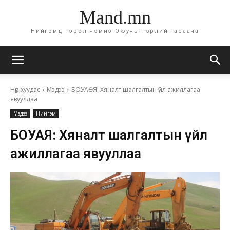
Mand.mn
Нийгэмд гэрэл нэмнэ-Оюуны гэрлийг асаана
Нүүр хуудас
Мэдээ
БОУАӨЯ: Хяналт шалгалтын үйл ажиллагаа
явууллаа
Мэдээ
Нийгэм
БОУАӨЯ: Хяналт шалгалтын үйл
ажиллагаа явууллаа