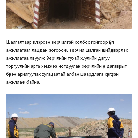
Шалгалтаар илэрсэн зөрчилтэй холбоотойгоор үйл
ажиллагааг лацдан зогсоож, зөрчил шалган шийдвэрлэх
ажиллагаа явуулж Зөрчлийн тухай хуулийн дагуу
торгуулийн арга хэмжээ ногдуулан зөрчлийн үр дагаврыг
бүрэн арилгуулах хугацаатай албан шаардлага хүргүүлэн
ажиллаж байна.