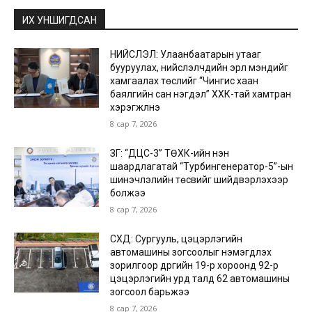
ИХ УНШИГДСАН
НИЙСЛЭЛ: Улаанбаатарын утааг
бууруулах, нийслэлчүүдийн эрүүл мэндийг
хамгаалах төслийг “Чингис хаан
баялгийн сан нэгдэл” ХХК-тай хамтран
хэрэгжүүлнэ
8 сар 7, 2026
ЗГ: “ДЦС-3” ТӨХК-ийн нэн
шаардлагатай “Турбингенератор-5”-ын
шинэчлэлийн төсвийг шийдвэрлэхээр
болжээ
8 сар 7, 2026
СХД: Сургууль, цэцэрлэгийн
автомашины зогсоолыг нэмэгдүүлэх
зорилгоор дүүргийн 19-р хороонд 92-р
цэцэрлэгийн урд талд 62 автомашины
зогсоол барьжээ
8 сар 7, 2026