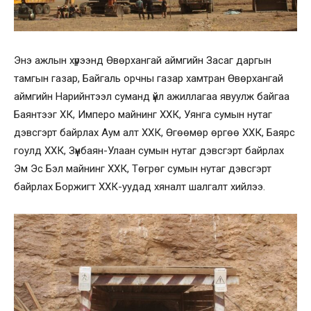
Энэ ажлын хүрээнд Өвөрхангай аймгийн Засаг даргын
тамгын газар, Байгаль орчны газар хамтран Өвөрхангай
аймгийн Нарийнтээл суманд үйл ажиллагаа явуулж байгаа
Баянтээг ХК, Имперо майнинг ХХК, Уянга сумын нутаг
дэвсгэрт байрлах Аум алт ХХК, Өгөөмөр өргөө ХХК, Баярс
гоулд ХХК, Зүүнбаян-Улаан сумын нутаг дэвсгэрт байрлах
Эм Эс Бэл майнинг ХХК, Төгрөг сумын нутаг дэвсгэрт
байрлах Боржигт ХХК-уудад хяналт шалгалт хийлээ.