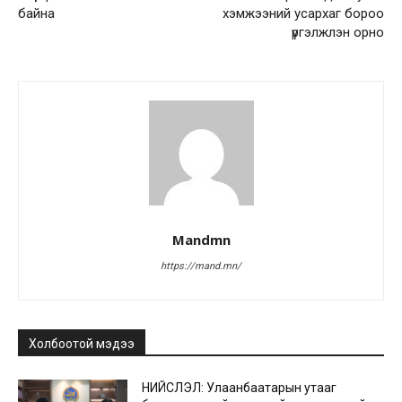
байна
хэмжээний усархаг бороо
үргэлжлэн орно
Mandmn
https://mand.mn/
Холбоотой мэдээ
НИЙСЛЭЛ: Улаанбаатарын утааг