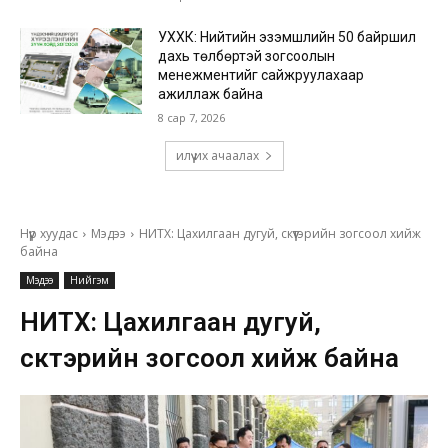
УХХК: Нийтийн эзэмшлийн 50 байршил
дахь төлбөртэй зогсоолын
менежментийг сайжруулахаар
ажиллаж байна
8 сар 7, 2026
илүү их ачаалах