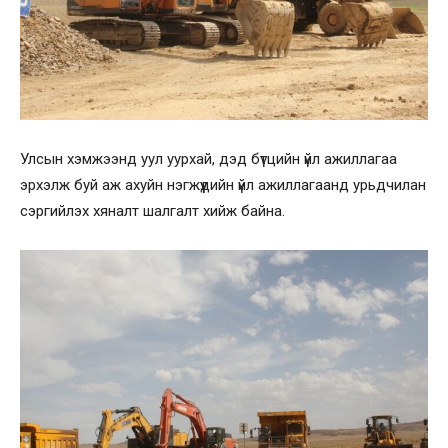
Улсын хэмжээнд уул уурхай, дэд бүтцийн үйл ажиллагаа
эрхэлж буй аж ахуйн нэгжүүдийн үйл ажиллагаанд урьдчилан
сэргийлэх хяналт шалгалт хийж байна.