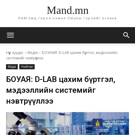
Mand.mn
Нийгэмд гэрэл нэмнэ-Оюуны гэрлийг асаана
Нүүр хуудас
Мэдээ
БОУАӨЯ: D-LAB цахим бүртгэл, мэдээллийн
системийг нэвтрүүллээ
Мэдээ
Нийгэм
БОУАӨЯ: D-LAB цахим бүртгэл,
мэдээллийн системийг
нэвтрүүллээ