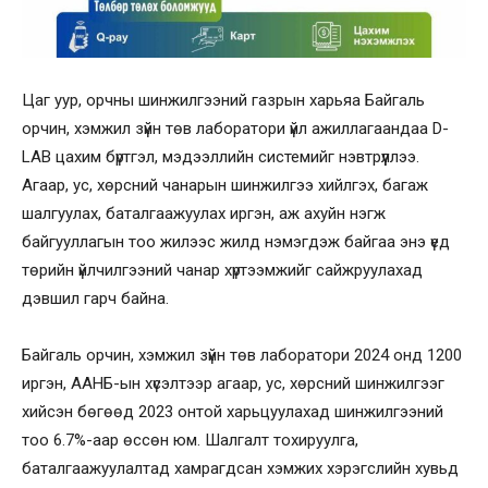
Цаг уур, орчны шинжилгээний газрын харьяа Байгаль
орчин, хэмжил зүйн төв лаборатори үйл ажиллагаандаа D-
LAB цахим бүртгэл, мэдээллийн системийг нэвтрүүллээ.
Агаар, ус, хөрсний чанарын шинжилгээ хийлгэх, багаж
шалгуулах, баталгаажуулах иргэн, аж ахуйн нэгж
байгууллагын тоо жилээс жилд нэмэгдэж байгаа энэ үед
төрийн үйлчилгээний чанар хүртээмжийг сайжруулахад
дэвшил гарч байна.
Байгаль орчин, хэмжил зүйн төв лаборатори 2024 онд 1200
иргэн, ААНБ-ын хүсэлтээр агаар, ус, хөрсний шинжилгээг
хийсэн бөгөөд 2023 онтой харьцуулахад шинжилгээний
тоо 6.7%-аар өссөн юм. Шалгалт тохируулга,
баталгаажуулалтад хамрагдсан хэмжих хэрэгслийн хувьд