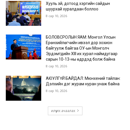
Хууль зүй, дотоод хэргийн сайдын
шуурхай хуралдаан боллоо
8 сар 10, 2026
БОЛОВСРОЛЫН ЯАМ: Монгол Улсын
Ерөнхийлөгчийн ивээл дор зохион
байгуулж байгаа ОУ-ын Монголч
Эрдэмтдийн XIII их хурал наймдугаар
сарын 10-13-ны өдрүүдэд болж байна
8 сар 10, 2026
АЮУЛГҮЙ БАЙДАЛ: Мюнхений тайлан:
Дэлхийн дэг журам нуран унаж байна
8 сар 10, 2026
илүү их ачаалах