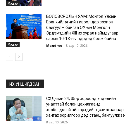
Мэдээ
БОЛОВСРОЛЫН ЯАМ: Монгол Улсын
Ерөнхийлөгчийн ивээл дор зохион
байгуулж байгаа ОУ-ын Монголч
Эрдэмтдийн XIII их хурал наймдугаар
сарын 10-13-ны өдрүүдэд болж байна
Мэдээ
Mandmn
-
8 сар 10, 2026
ИХ УНШИГДСАН
СХД-ийн 24, 35-р хороонд хүчдэлийн
уналттай болон цахилгаанд
холбогдоогүй айл өрхүүдийг цахилгаанаар
хангах зорилгоор дэд станц байгуулжээ
8 сар 10, 2026