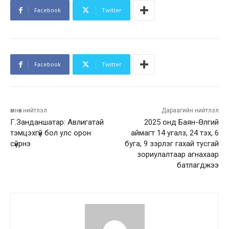
Facebook
Twitter
Facebook
Twitter
өмнөх нийтлэл
Дараагийн нийтлэл
Г.Занданшатар: Авлигатай
2025 онд Баян-Өлгий
тэмцэхгүй бол улс орон
аймагт 14 угалз, 24 тэх, 6
сүйрнэ
буга, 9 зэрлэг гахай тусгай
зориулалтаар агнахаар
батлагджээ