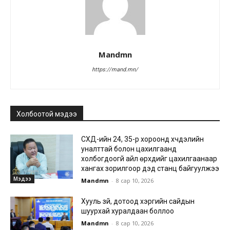
Mandmn
https://mand.mn/
Холбоотой мэдээ
СХД-ийн 24, 35-р хороонд хүчдэлийн
уналттай болон цахилгаанд
холбогдоогүй айл өрхүүдийг цахилгаанаар
хангах зорилгоор дэд станц байгуулжээ
Мэдээ
Mandmn
-
8 сар 10, 2026
Хууль зүй, дотоод хэргийн сайдын
шуурхай хуралдаан боллоо
Mandmn
-
8 сар 10, 2026