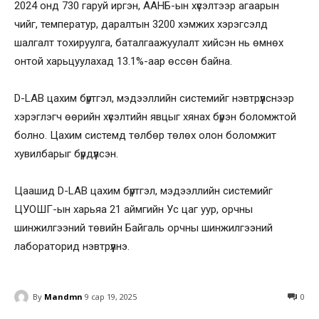
2024 онд 730 гаруй иргэн, ААНБ-ын хүсэлтээр агаарын
чийг, температур, даралтын 3200 хэмжих хэрэгсэлд
шалгалт тохируулга, баталгаажуулалт хийсэн нь өмнөх
онтой харьцуулахад 13.1%-аар өссөн байна.
D-LAB цахим бүртгэл, мэдээллийн системийг нэвтрүүлснээр
хэрэглэгч өөрийн хүсэлтийн явцыг хянах бүрэн боломжтой
болно. Цахим системд төлбөр төлөх олон боломжит
хувилбарыг бүрдүүлсэн.
Цаашид D-LAB цахим бүртгэл, мэдээллийн системийг
ЦУОШГ-ын харьяа 21 аймгийн Ус цаг уур, орчны
шинжилгээний төвийн Байгаль орчны шинжилгээний
лабораторид нэвтрүүлнэ.
By
Mandmn
9 сар 19, 2025
0