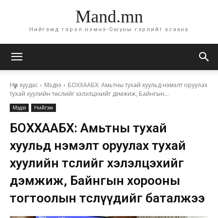
Mand.mn
Нийгэмд гэрэл нэмнэ-Оюуны гэрлийг асаана
Нүүр хуудас
Мэдээ
БОХХААБХ: Амьтны тухай хуульд нэмэлт оруулах
тухай хуулийн төслийг хэлэлцэхийг дэмжиж, Байнгын...
Мэдээ
Нийгэм
БОХХААБХ: Амьтны тухай
хуульд нэмэлт оруулах тухай
хуулийн төслийг хэлэлцэхийг
дэмжиж, Байнгын хорооны
тогтоолын төслүүдийг баталжээ