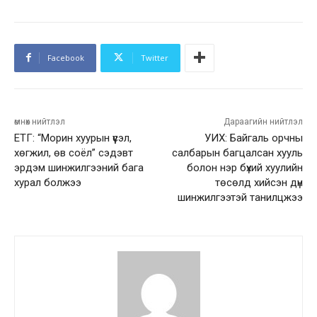
Facebook
Twitter
өмнөх нийтлэл
Дараагийн нийтлэл
ЕТГ: “Морин хуурын үүсэл,
УИХ: Байгаль орчны
хөгжил, өв соёл” сэдэвт
салбарын багцалсан хууль
эрдэм шинжилгээний бага
болон нэр бүхий хуулийн
хурал болжээ
төсөлд хийсэн дүн
шинжилгээтэй танилцжээ