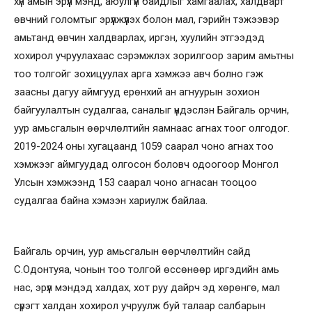
хүн амын эрүүл мэнд, аюулгүй байдлыг хамгаалах, халдварт
өвчний голомтыг эрүүлжүүлэх болон мал, гэрийн тэжээвэр
амьтанд өвчин халдварлах, иргэн, хуулийн этгээдэд
хохирол учруулахаас сэрэмжлэх зорилгоор зарим амьтны
тоо толгойг зохицуулах арга хэмжээ авч болно гэж
заасны дагуу аймгууд ерөнхий ан агнуурын зохион
байгуулалтын судалгаа, саналыг үндэслэн Байгаль орчин,
уур амьсгалын өөрчлөлтийн яамнаас агнах тоог олгодог.
2019-2024 оны хугацаанд 1059 саарал чоно агнах тоо
хэмжээг аймгуудад олгосон боловч одоогоор Монгол
Улсын хэмжээнд 153 саарал чоно агнасан тооцоо
судалгаа байна хэмээн хариулж байлаа.
Байгаль орчин, уур амьсгалын өөрчлөлтийн сайд
С.Одонтуяа, чонын тоо толгой өссөнөөр иргэдийн амь
нас, эрүүл мэндэд халдах, хот руу дайрч эд хөрөнгө, мал
сүрэгт халдан хохирол учруулж буй талаар салбарын