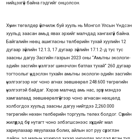
нийцэхгүй байна гэдгийг онцолсон.
Хүчин төгөлдөр үйлчилж буй хууль нь Монгол Улсын Үндсэн
хуульд заасан амьд явах эрхийг малчдад хангахгүй байна.
Байгалийн нөөц ашигласны төлбөрийн тухай хуулийн 12
дугаар зүйлийн 12.1.3, 17 дугаар зүйлийн 17.1.2-д тус тус
заасны дагуу Засгийн газрын 2023 оны “Амьтны экологи-
эдийн засгийн үнэлгээг шинэчлэн батлах тухай” 260 дугаар
тогтоолыг үндэслэн тухайн амьтны экологи-эдийн засгийн
үнэлгээгээр нэг чоно агнах зөвшөөрөл 248.600 төгрөгийн
үнэлгээтэй байдаг. Хэрэв малчид амь нас, эрүүл мэндээ
хамгаалаад зөвшөөрөлгүйгээр чоно агнасан нөхцөлд
холбогдох хуульд заасны дагуу нийтдээ 2,260.000
төгрөгийн нөхөн төлбөрийн торгууль төлөх болдог. Сүүлийн
жилүүдэд бүс нутагт чоно элбэгшсэнээс хүүхдийг мал
хариулахаар явуулахаа болих, айлын хот руу сүрэглэн
дайрч, эд малын хохирол эхээр учруулах эрсдэл үүссэн тул