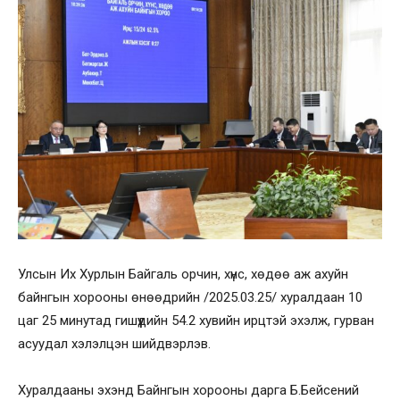
Улсын Их Хурлын Байгаль орчин, хүнс, хөдөө аж ахуйн
байнгын хорооны өнөөдрийн /2025.03.25/ хуралдаан 10
цаг 25 минутад гишүүдийн 54.2 хувийн ирцтэй эхэлж, гурван
асуудал хэлэлцэн шийдвэрлэв.
Хуралдааны эхэнд Байнгын хорооны дарга Б.Бейсений