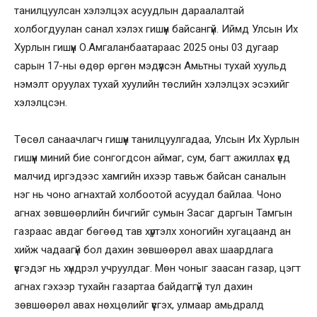
танилцуулсан хэлэлцэх асуудлын дараалалтай
холбогдуулан санал хэлэх гишүүн байсангүй. Иймд Улсын Их
Хурлын гишүүн О.Амгаланбаатараас 2025 оны 03 дугаар
сарын 17-ны өдөр өргөн мэдүүлсэн Амьтны тухай хуульд
нэмэлт оруулах тухай хуулийн төслийн хэлэлцэх эсэхийг
хэлэлцсэн.
Төсөл санаачлагч гишүүн танилцуулгадаа, Улсын Их Хурлын
гишүүн миний бие сонгогдсон аймаг, сум, багт ажиллах үед
малчид иргэдээс хамгийн ихээр тавьж байсан саналын
нэг нь чоно агнахтай холбоотой асуудал байлаа. Чоно
агнах зөвшөөрлийн бичгийг сумын Засаг даргын Тамгын
газраас авдаг бөгөөд тав хүртэлх хоногийн хугацаанд ан
хийж чадаагүй бол дахин зөвшөөрөл авах шаардлага
үүсгэдэг нь хүндрэл учруулдаг. Мөн чоныг заасан газар, цэгт
агнах гэхээр тухайн газартаа байдаггүй тул дахин
зөвшөөрөл авах нөхцөлийг үүсгэх, улмаар амьдралд