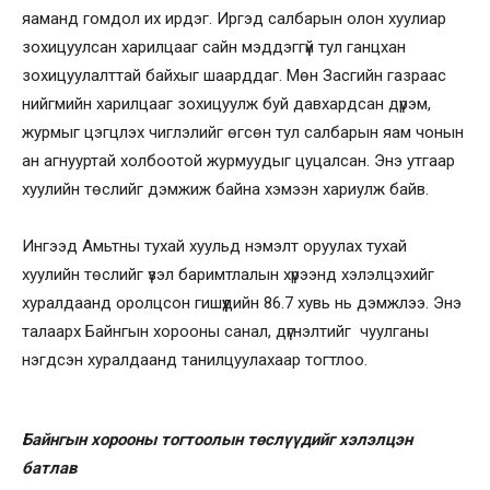
яаманд гомдол их ирдэг. Иргэд салбарын олон хуулиар
зохицуулсан харилцааг сайн мэддэггүй тул ганцхан
зохицуулалттай байхыг шаарддаг. Мөн Засгийн газраас
нийгмийн харилцааг зохицуулж буй давхардсан дүрэм,
журмыг цэгцлэх чиглэлийг өгсөн тул салбарын яам чонын
ан агнууртай холбоотой журмуудыг цуцалсан. Энэ утгаар
хуулийн төслийг дэмжиж байна хэмээн хариулж байв.
Ингээд Амьтны тухай хуульд нэмэлт оруулах тухай
хуулийн төслийг үзэл баримтлалын хүрээнд хэлэлцэхийг
хуралдаанд оролцсон гишүүдийн 86.7 хувь нь дэмжлээ. Энэ
талаарх Байнгын хорооны санал, дүгнэлтийг чуулганы
нэгдсэн хуралдаанд танилцуулахаар тогтлоо.
Байнгын хорооны тогтоолын төслүүдийг хэлэлцэн
батлав