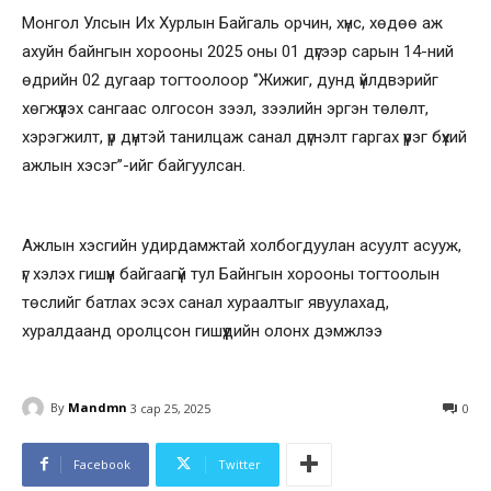
Монгол Улсын Их Хурлын Байгаль орчин, хүнс, хөдөө аж
ахуйн байнгын хорооны 2025 оны 01 дүгээр сарын 14-ний
өдрийн 02 дугаар тогтоолоор ‘’Жижиг, дунд үйлдвэрийг
хөгжүүлэх сангаас олгосон зээл, зээлийн эргэн төлөлт,
хэрэгжилт, үр дүнтэй танилцаж санал дүгнэлт гаргах үүрэг бүхий
ажлын хэсэг’’-ийг байгуулсан.
Ажлын хэсгийн удирдамжтай холбогдуулан асуулт асууж,
үг хэлэх гишүүн байгаагүй тул Байнгын хорооны тогтоолын
төслийг батлах эсэх санал хураалтыг явуулахад,
хуралдаанд оролцсон гишүүдийн олонх дэмжлээ
By
Mandmn
3 сар 25, 2025
0
Facebook
Twitter