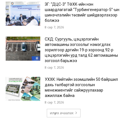
ЗГ: “ДЦС-3” ТӨХК-ийн нэн
шаардлагатай “Турбингенератор-5”-ын
шинэчлэлийн төсвийг шийдвэрлэхээр
болжээ
8 сар 7, 2026
СХД: Сургууль, цэцэрлэгийн
автомашины зогсоолыг нэмэгдүүлэх
зорилгоор дүүргийн 19-р хороонд 92-р
цэцэрлэгийн урд талд 62 автомашины
зогсоол барьжээ
8 сар 7, 2026
УХХК: Нийтийн эзэмшлийн 50 байршил
дахь төлбөртэй зогсоолын
менежментийг сайжруулахаар
ажиллаж байна
8 сар 7, 2026
илүү их ачаалах