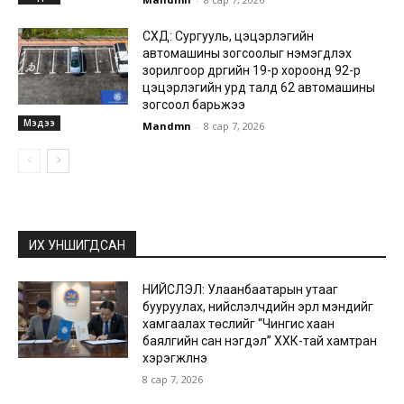
СХД: Сургууль, цэцэрлэгийн
автомашины зогсоолыг нэмэгдүүлэх
зорилгоор дүүргийн 19-р хороонд 92-р
цэцэрлэгийн урд талд 62 автомашины
зогсоол барьжээ
Мэдээ
Mandmn
-
8 сар 7, 2026
ИХ УНШИГДСАН
НИЙСЛЭЛ: Улаанбаатарын утааг
бууруулах, нийслэлчүүдийн эрүүл мэндийг
хамгаалах төслийг “Чингис хаан
баялгийн сан нэгдэл” ХХК-тай хамтран
хэрэгжүүлнэ
8 сар 7, 2026