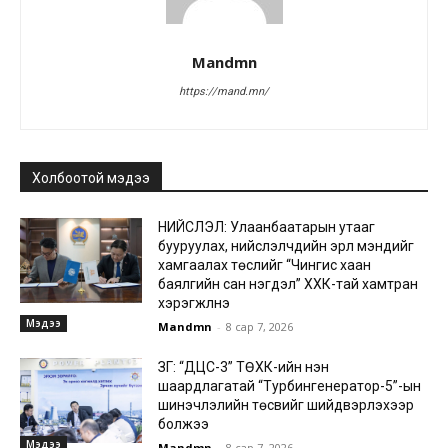
Mandmn
https://mand.mn/
Холбоотой мэдээ
НИЙСЛЭЛ: Улаанбаатарын утааг
бууруулах, нийслэлчүүдийн эрүүл мэндийг
хамгаалах төслийг “Чингис хаан
баялгийн сан нэгдэл” ХХК-тай хамтран
хэрэгжүүлнэ
Мэдээ
Mandmn
-
8 сар 7, 2026
ЗГ: “ДЦС-3” ТӨХК-ийн нэн
шаардлагатай “Турбингенератор-5”-ын
шинэчлэлийн төсвийг шийдвэрлэхээр
болжээ
Мэдээ
Mandmn
-
8 сар 7, 2026