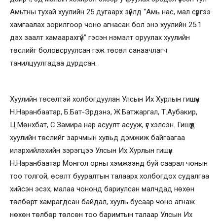
Амьтны тухай хуулийн 25 дугаарх зүйлд “Амь нас, мал сүргээ
хамгаалах зорилгоор чоно агнасан бол энэ хуулийн 25.1
дэх заалт хамаарахгүй” гэсэн нэмэлт оруулах хуулийн
төслийг боловсруулсан гэж төсөл санаачлагч
танилцуулгадаа дурдсан.
Хуулийн төсөлтэй холбогдуулан Улсын Их Хурлын гишүүн
Н.Наранбаатар, Б.Бат-Эрдэнэ, Ж.Батжаргал, Т.Аубакир,
Ц.Мөнхбат, С.Замира нар асуулт асууж, үг хэлсэн. Гишүүд
хуулийн төслийг зарчмын хувьд дэмжиж байгаагаа
илэрхийлэхийн зэрэгцээ Улсын Их Хурлын гишүүн
Н.Наранбаатар Монгол орны хэмжээнд буй саарал чонын
тоо толгой, өсөлт бууралтын талаарх холбогдох судалгаа
хийсэн эсэх, малаа чононд бариулсан малчдад нөхөн
төлбөрт хамрагдсан байдал, хууль бусаар чоно агнаж
нөхөн төлбөр төлсөн тоо баримтын талаар Улсын Их