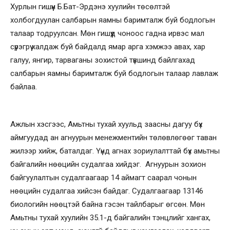
Хурлын гишүүн Б.Бат-Эрдэнэ хуулийн төсөлтэй
холбогдуулан салбарын яамны баримталж буй бодлогын
талаар тодруулсан. Мөн гишүүд чоноос гадна ирвэс мал
сүрэгрүү халдаж буй байдалд ямар арга хэмжээ авах, хар
галуу, янгир, тарваганы зохистой түвшинд байлгахад
салбарын яамны баримталж буй бодлогын талаар лавлаж
байлаа.
Ажлын хэсгээс, Амьтны тухай хуульд заасны дагуу бүх
аймгуудад ан агнуурын менежментийн төлөвлөгөөг таван
жилээр хийж, баталдаг. Үүнд агнах зориулалттай бүх амьтны
байгалийн нөөцийн судалгаа хийдэг. Агнуурын зохион
байгуулалтын судалгаагаар 14 аймагт саарал чонын
нөөцийн судалгаа хийсэн байдаг. Судалгаагаар 13146
биологийн нөөцтэй байна гэсэн тайлбарыг өгсөн. Мөн
Амьтны тухай хуулийн 35.1-д байгалийн тэнцлийг хангах,