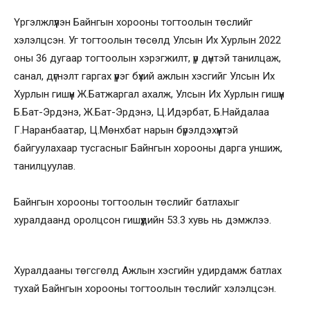
Үргэлжлүүлэн Байнгын хорооны тогтоолын төслийг
хэлэлцсэн. Уг тогтоолын төсөлд Улсын Их Хурлын 2022
оны 36 дугаар тогтоолын хэрэгжилт, үр дүнтэй танилцаж,
санал, дүгнэлт гаргах үүрэг бүхий ажлын хэсгийг Улсын Их
Хурлын гишүүн Ж.Батжаргал ахалж, Улсын Их Хурлын гишүүн
Б.Бат-Эрдэнэ, Ж.Бат-Эрдэнэ, Ц.Идэрбат, Б.Найдалаа
Г.Наранбаатар, Ц.Мөнхбат нарын бүрэлдэхүүнтэй
байгуулахаар тусгасныг Байнгын хорооны дарга уншиж,
танилцуулав.
Байнгын хорооны тогтоолын төслийг батлахыг
хуралдаанд оролцсон гишүүдийн 53.3 хувь нь дэмжлээ.
Хуралдааны төгсгөлд Ажлын хэсгийн удирдамж батлах
тухай Байнгын хорооны тогтоолын төслийг хэлэлцсэн.