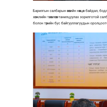
Б️арилгын салбарын өнөөгийн нөхцөл байдал, б
хөгжлийн төлөвлөгөөг танилцуулах зорилготой
болон төрийн бус байгууллагуудын оролцоото