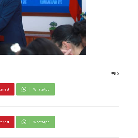
0
terest
WhatsApp
terest
WhatsApp