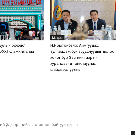
Мэдээ
уулын оффис”
Н.Номтойбаяр: Аймгуудад
ОУХТ-д ажиллалаа
тулгамдаж буй асуудлуудыг долоо
хоног бүр Засгийн газрын
хуралдаанд танилцуулж,
шийдвэрлүүлнэ