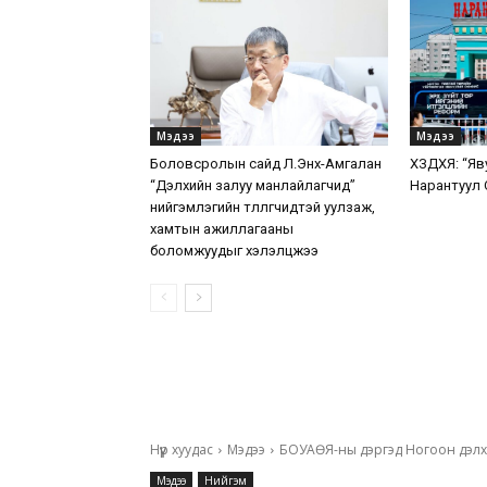
Мэдээ
Мэдээ
Боловсролын сайд Л.Энх-Амгалан
ХЗДХЯ: “Яв
“Дэлхийн залуу манлайлагчид”
Нарантуул 
нийгэмлэгийн төлөөлөгчидтэй уулзаж,
хамтын ажиллагааны
боломжуудыг хэлэлцжээ