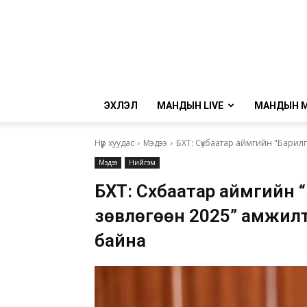
ЭХЛЭЛ
МАНДЫН LIVE
МАНДЫН 
Нүүр хуудас
Мэдээ
БХТ: Сүхбаатар аймгийн "Барил
Мэдээ
Нийгэм
БХТ: Сүхбаатар аймгийн
зөвлөгөөн 2025” амжил
байна