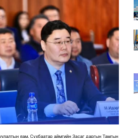
уцжуулалтын яам, Сүхбаатар аймгийн Засаг даргын Тамгын