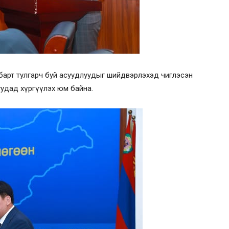
салбарт тулгарч буй асуудлуудыг шийдвэрлэхэд чиглэсэн
уудад хүргүүлэх юм байна.