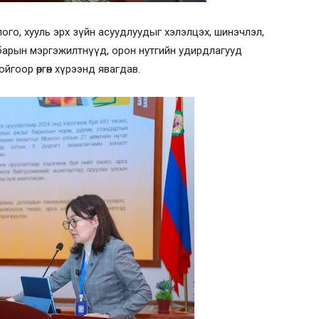
одлого, хууль эрх зүйн асуудлуудыг хэлэлцэх, шинэчлэл,
 салбарын мэргэжилтнүүд, орон нутгийн удирдлагууд
йгоор өргөн хүрээнд явагдав.