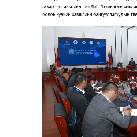
газар, тус аймгийн ГХБХБГ, “Барилгын хөгжли
болон хувийн хэвшлийн байгууллагуудын төлө