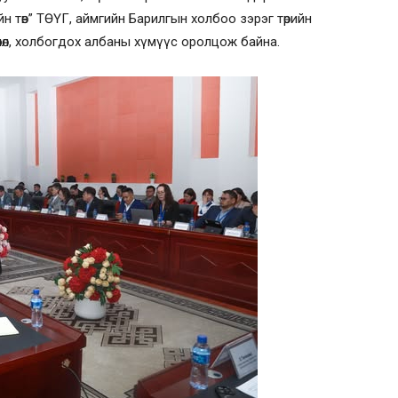
йн төв” ТӨҮГ, аймгийн Барилгын холбоо зэрэг төрийн
өлөл, холбогдох албаны хүмүүс оролцож байна.