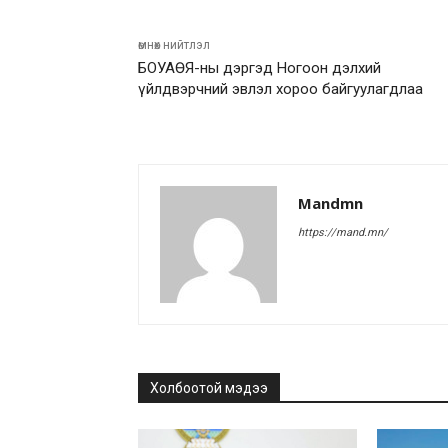
өмнөх нийтлэл
БОУАӨЯ-ны дэргэд Ногоон дэлхий
үйлдвэрчний эвлэл хороо байгуулагдлаа
Mandmn
https://mand.mn/
Холбоотой мэдээ