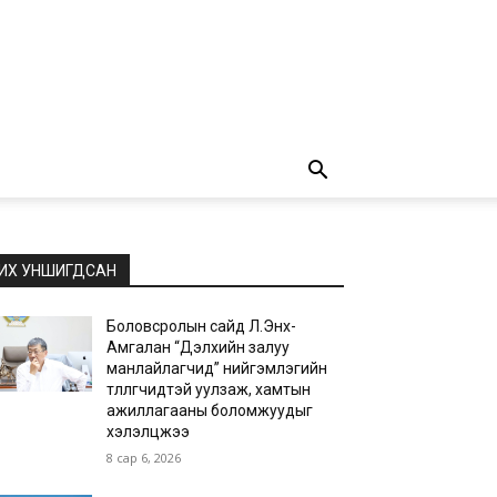
ИХ УНШИГДСАН
Боловсролын сайд Л.Энх-
Амгалан “Дэлхийн залуу
манлайлагчид” нийгэмлэгийн
төлөөлөгчидтэй уулзаж, хамтын
ажиллагааны боломжуудыг
хэлэлцжээ
8 сар 6, 2026