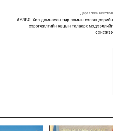
Дараагийн нийтлэл
АҮЭБЯ: Хил дамнасан төмөр замын хэлэлцээрийн
хэрэгжилтийн явцын талаарх мэдээллийг
сонсжээ