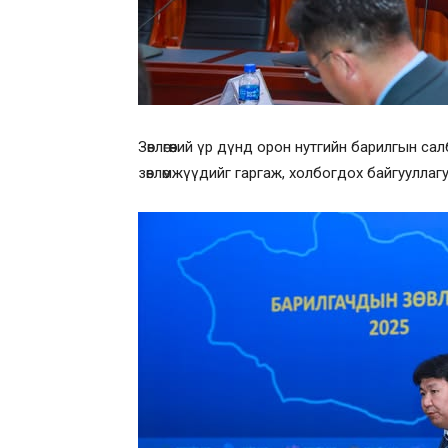
Зөвлөгөөний үр дүнд орон нутгийн барилгын 
зөвлөмжүүдийг гаргаж, холбогдох байгууллаг