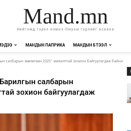
Mand.mn
Нийгэмд гэрэл нэмнэ-Оюуны гэрлийг асаана
МЭДЭЭ
МАНДЫН ПАПРИКА
МАНДЫН БҮТЭЭЛ
гын салбарын зөвлөгөөн 2025" амжилттай зохион байгуулагдаж байна
 “Барилгын салбарын
ттай зохион байгуулагдаж