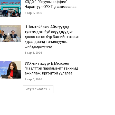
ХЗДХЯ: “Явуулын оффис”
Нарантуул ОУХТ-д ажиллалаа
8 сар 6, 2026
Н.Номтойбаяр: Аймгуудад
тулгамдаж буй асуудлуудыг
долоо хоног бүр Засгийн газрын
хуралдаанд танилцуулж,
шийдвэрлүүлнэ
8 сар 6, 2026
УИХ-ын гишүүн Б.Мөнхсоёл
“Нээлттэй парламент” танхимд
ажиллаж, иргэдтэй уулзлаа
8 сар 6, 2026
илүү их ачаалах