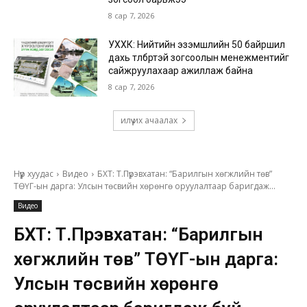
8 сар 7, 2026
УХХК: Нийтийн эзэмшлийн 50 байршил
дахь төлбөртэй зогсоолын менежментийг
сайжруулахаар ажиллаж байна
8 сар 7, 2026
илүү их ачаалах