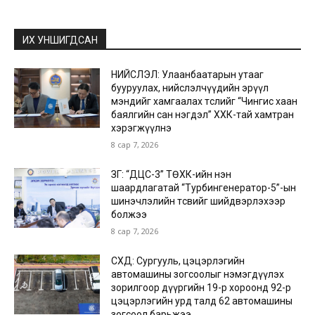
ИХ УНШИГДСАН
НИЙСЛЭЛ: Улаанбаатарын утааг
бууруулах, нийслэлчүүдийн эрүүл
мэндийг хамгаалах төслийг “Чингис хаан
баялгийн сан нэгдэл” ХХК-тай хамтран
хэрэгжүүлнэ
8 сар 7, 2026
ЗГ: “ДЦС-3” ТӨХК-ийн нэн
шаардлагатай “Турбингенератор-5”-ын
шинэчлэлийн төсвийг шийдвэрлэхээр
болжээ
8 сар 7, 2026
СХД: Сургууль, цэцэрлэгийн
автомашины зогсоолыг нэмэгдүүлэх
зорилгоор дүүргийн 19-р хороонд 92-р
цэцэрлэгийн урд талд 62 автомашины
зогсоол барьжээ