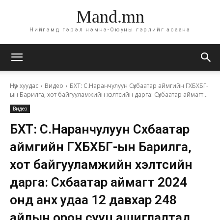
Mand.mn
Нийгэмд гэрэл нэмнэ-Оюуны гэрлийг асаана
Нүүр хуудас
Видео
БХТ: С.Наранчулуун Сүхбаатар аймгийн ГХБХБГ-
ын Барилга, хот байгууламжийн хэлтсийн дарга: Сүхбаатар аймагт...
Видео
БХТ: С.Наранчулуун Сүхбаатар
аймгийн ГХБХБГ-ын Барилга,
хот байгууламжийн хэлтсийн
дарга: Сүхбаатар аймагт 2024
онд анх удаа 12 давхар 248
айлын орон сууц ашиглалтад