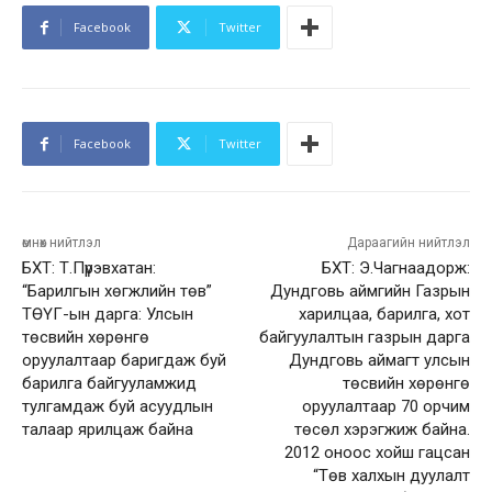
Facebook
Twitter
Facebook
Twitter
өмнөх нийтлэл
Дараагийн нийтлэл
БХТ: Т.Пүрэвхатан:
БХТ: Э.Чагнаадорж:
“Барилгын хөгжлийн төв”
Дундговь аймгийн Газрын
ТӨҮГ-ын дарга: Улсын
харилцаа, барилга, хот
төсвийн хөрөнгө
байгуулалтын газрын дарга
оруулалтаар баригдаж буй
Дундговь аймагт улсын
барилга байгууламжид
төсвийн хөрөнгө
тулгамдаж буй асуудлын
оруулалтаар 70 орчим
талаар ярилцаж байна
төсөл хэрэгжиж байна.
2012 оноос хойш гацсан
“Төв халхын дуулалт