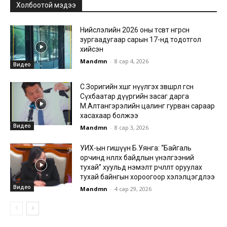
Холбоотой мэдээ
Нийслэлийн 2026 оны төсөвт өнгөрсөн
зургаадугаар сарын 17-нд тодотгол
хийсэн
Mandmn
-
8 сар 4, 2026
Видео
С.Зоригийн хөшөөг нүүлгэх зөвшөөрөл өгсөн
Сүхбаатар дүүргийн засаг дарга
М.Алтангэрэлийн цалинг гурван сараар
хасахаар болжээ
Видео
Mandmn
-
8 сар 3, 2026
УИХ-ын гишүүн Б.Уянга: “Байгаль
орчинд нөлөөлөх байдлын үнэлгээний
тухай” хуульд нэмэлт өөрчлөлт оруулах
тухай байнгын хороогоор хэлэлцэгдлээ
Видео
Mandmn
-
4 сар 29, 2026