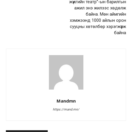
жүжгийн театр”-ын барилгын
ажил энэ жилээс хөдөлж
байна. Мөн аймгийн
хэмжээнд 1000 айлын орон
сууцны хөтөлбөр хэрэгжүүлж
байна
Mandmn
https://mand.mn/