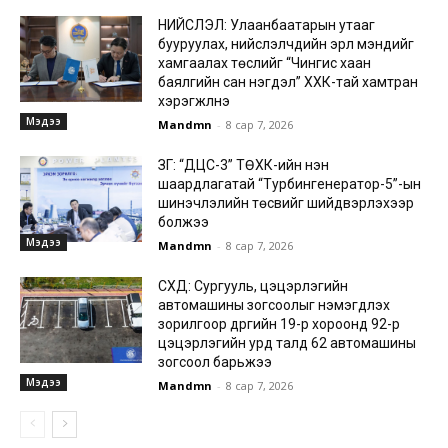
НИЙСЛЭЛ: Улаанбаатарын утааг
бууруулах, нийслэлчүүдийн эрүүл мэндийг
хамгаалах төслийг “Чингис хаан
баялгийн сан нэгдэл” ХХК-тай хамтран
хэрэгжүүлнэ
Мэдээ
Mandmn
-
8 сар 7, 2026
ЗГ: “ДЦС-3” ТӨХК-ийн нэн
шаардлагатай “Турбингенератор-5”-ын
шинэчлэлийн төсвийг шийдвэрлэхээр
болжээ
Мэдээ
Mandmn
-
8 сар 7, 2026
СХД: Сургууль, цэцэрлэгийн
автомашины зогсоолыг нэмэгдүүлэх
зорилгоор дүүргийн 19-р хороонд 92-р
цэцэрлэгийн урд талд 62 автомашины
зогсоол барьжээ
Мэдээ
Mandmn
-
8 сар 7, 2026