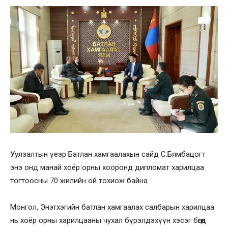
Уулзалтын үеэр Батлан хамгаалахын сайд С.Бямбацогт
энэ онд манай хоёр орны хооронд дипломат харилцаа
тогтоосны 70 жилийн ой тохиож байна.
Монгол, Энэтхэгийн батлан хамгаалах салбарын харилцаа
нь хоёр орны харилцааны чухал бүрэлдэхүүн хэсэг бөгөөд