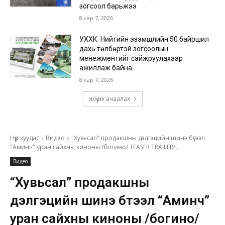
зогсоол барьжээ
8 сар 7, 2026
УХХК: Нийтийн эзэмшлийн 50 байршил
дахь төлбөртэй зогсоолын
менежментийг сайжруулахаар
ажиллаж байна
8 сар 7, 2026
илүү их ачаалах