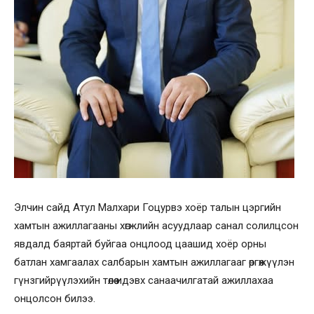
Элчин сайд Атул Малхари Гоцурвэ хоёр талын цэргийн
хамтын ажиллагааны хөгжлийн асуудлаар санал солилцсон
явдалд баяртай буйгаа онцлоод цаашид хоёр орны
батлан хамгаалах салбарын хамтын ажиллагааг өргөжүүлэн
гүнзгийрүүлэхийн төлөө идэвх санаачилгатай ажиллахаа
онцолсон билээ.