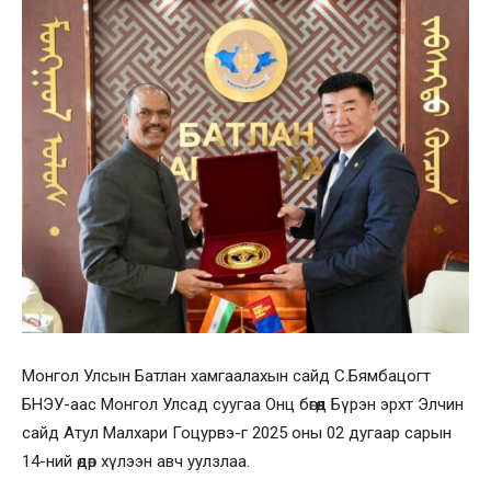
Монгол Улсын Батлан хамгаалахын сайд С.Бямбацогт
БНЭУ-аас Монгол Улсад суугаа Онц бөгөөд Бүрэн эрхт Элчин
сайд Атул Малхари Гоцурвэ-г 2025 оны 02 дугаар сарын
14-ний өдөр хүлээн авч уулзлаа.