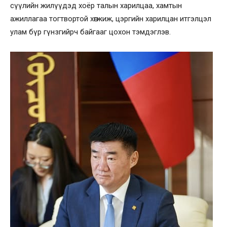
сүүлийн жилүүдэд хоёр талын харилцаа, хамтын
ажиллагаа тогтвортой хөгжиж, цэргийн харилцан итгэлцэл
улам бүр гүнзгийрч байгааг цохон тэмдэглэв.