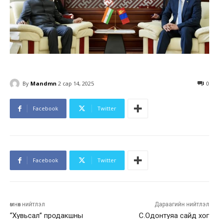
By
Mandmn
2 сар 14, 2025
0
Facebook
Twitter
Facebook
Twitter
өмнөх нийтлэл
Дараагийн нийтлэл
“Хувьсал” продакшны
С.Одонтуяа сайд хог