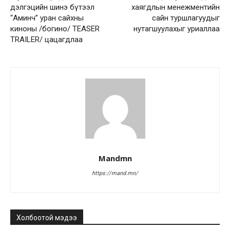
дэлгэцийн шинэ бүтээл
хаягдлын менежментийн
“Аминч” уран сайхны
сайн туршлагуудыг
киноны /богино/ TEASER
нутагшуулахыг уриаллаа
TRAILER/ цацагдлаа
Mandmn
https://mand.mn/
Холбоотой мэдээ