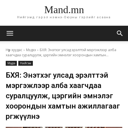
Mand.mn
Нийгэмд гэрэл нэмнэ-Оюуны гэрлийг асаана
Нүүр хуудас
Мэдээ
БХЯ: Энэтхэг улсад эрэлттэй мэргэжлээр алба
хаагчдаа суралцуулж, цэргийн эмнэлэг хоорондын хамтын...
Мэдээ
Нийгэм
БХЯ: Энэтхэг улсад эрэлттэй
мэргэжлээр алба хаагчдаа
суралцуулж, цэргийн эмнэлэг
хоорондын хамтын ажиллагааг
өргөжүүлнэ