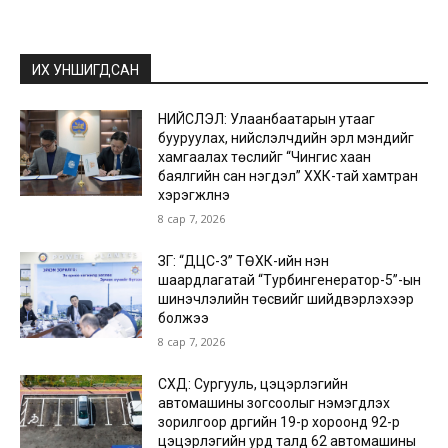
ИХ УНШИГДСАН
НИЙСЛЭЛ: Улаанбаатарын утааг
бууруулах, нийслэлчүүдийн эрүүл мэндийг
хамгаалах төслийг “Чингис хаан
баялгийн сан нэгдэл” ХХК-тай хамтран
хэрэгжүүлнэ
8 сар 7, 2026
ЗГ: “ДЦС-3” ТӨХК-ийн нэн
шаардлагатай “Турбингенератор-5”-ын
шинэчлэлийн төсвийг шийдвэрлэхээр
болжээ
8 сар 7, 2026
СХД: Сургууль, цэцэрлэгийн
автомашины зогсоолыг нэмэгдүүлэх
зорилгоор дүүргийн 19-р хороонд 92-р
цэцэрлэгийн урд талд 62 автомашины