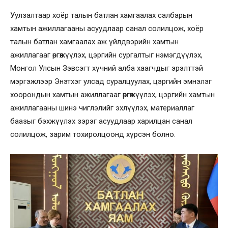
Уулзалтаар хоёр талын батлан хамгаалах салбарын
хамтын ажиллагааны асуудлаар санал солилцож, хоёр
талын батлан хамгаалах аж үйлдвэрийн хамтын
ажиллагааг өргөжүүлэх, цэргийн сургалтыг нэмэгдүүлэх,
Монгол Улсын Зэвсэгт хүчний алба хаагчдыг эрэлттэй
мэргэжлээр Энэтхэг улсад суралцуулах, цэргийн эмнэлэг
хоорондын хамтын ажиллагааг өргөжүүлэх, цэргийн хамтын
ажиллагааны шинэ чиглэлийг эхлүүлэх, материаллаг
баазыг бэхжүүлэх зэрэг асуудлаар харилцан санал
солилцож, зарим тохиролцоонд хүрсэн болно.