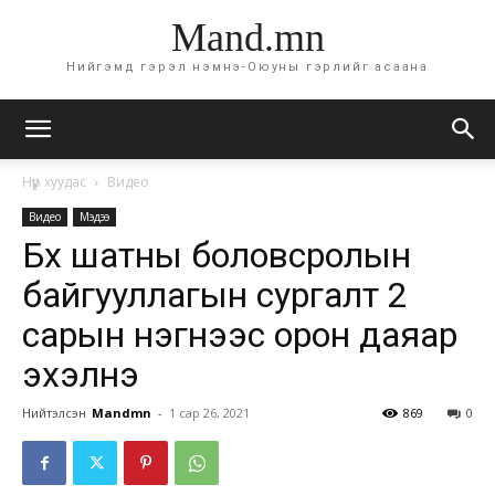
Mand.mn
Нийгэмд гэрэл нэмнэ-Оюуны гэрлийг асаана
Нүүр хуудас
Видео
Видео
Мэдээ
Бүх шатны боловсролын
байгууллагын сургалт 2
сарын нэгнээс орон даяар
эхэлнэ
Нийтэлсэн
Mandmn
-
1 сар 26, 2021
869
0