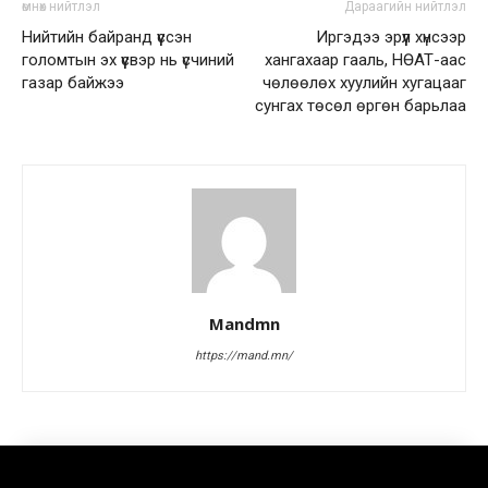
өмнөх нийтлэл
Дараагийн нийтлэл
Нийтийн байранд үүссэн
Иргэдээ эрүүл хүнсээр
голомтын эх үүсвэр нь үсчиний
хангахаар гааль, НӨАТ-аас
газар байжээ
чөлөөлөх хуулийн хугацааг
сунгах төсөл өргөн барьлаа
Mandmn
https://mand.mn/