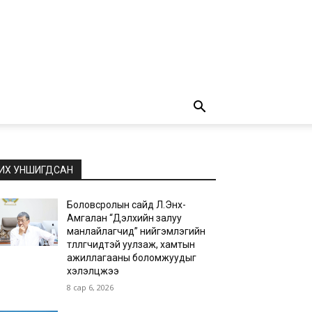
ИХ УНШИГДСАН
Боловсролын сайд Л.Энх-
Амгалан “Дэлхийн залуу
манлайлагчид” нийгэмлэгийн
төлөөлөгчидтэй уулзаж, хамтын
ажиллагааны боломжуудыг
хэлэлцжээ
8 сар 6, 2026