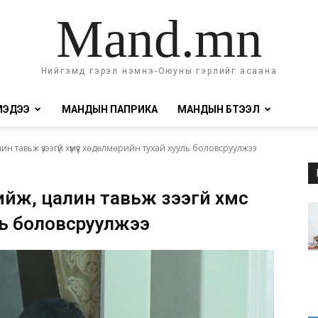
Mand.mn
Нийгэмд гэрэл нэмнэ-Оюуны гэрлийг асаана
МЭДЭЭ
МАНДЫН ПАПРИКА
МАНДЫН БҮТЭЭЛ
н тавьж үзээгүй хүмүүс хөдөлмөрийн тухай хууль боловсруулжээ
ж, цалин тавьж үзээгүй хүмүүс
ь боловсруулжээ