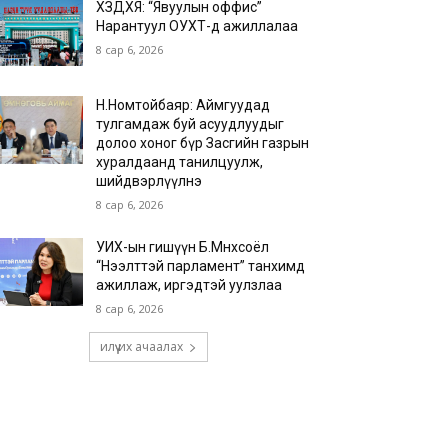
ХЗДХЯ: “Явуулын оффис”
Нарантуул ОУХТ-д ажиллалаа
8 сар 6, 2026
Н.Номтойбаяр: Аймгуудад
тулгамдаж буй асуудлуудыг
долоо хоног бүр Засгийн газрын
хуралдаанд танилцуулж,
шийдвэрлүүлнэ
8 сар 6, 2026
УИХ-ын гишүүн Б.Мөнхсоёл
“Нээлттэй парламент” танхимд
ажиллаж, иргэдтэй уулзлаа
8 сар 6, 2026
илүү их ачаалах