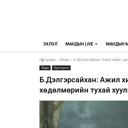
ЭХЛЭЛ
МАНДЫН LIVE
МАНДЫН 
Нүүр хуудас
Мэдээ
Б.Дэлгэрсайхан: Ажил хийж, цали
Мэдээ
Ярилцлага
Б.Дэлгэрсайхан: Ажил хий
хөдөлмөрийн тухай хуул