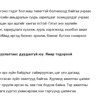
лгоно гэдэг бол маш төвөгтэй болчихоод байгаа учраас
сийн амьдралын суурь харилцааг зохицуулдаг учраас
цан эрх ашгийг хангах ёстой. Гэтэл энэ хуулийн
г, хариуцлага хүлээж, хууль хэрэгжээд эхэлбэл ажил
 Иймд иргэд бизнес эрхэлж, баялаг бүтээх сонирхол
цуулалтаас дурдахгүй юу. Ямар тодорхой
йн эрх зүйн байдлыг сайжруулсан, цаг үеэ дагаад
сгасан зүйл заалтууд байгаа. Хуулинд ажилтны цалинг
г оруулж ирсэн нь зөв гэж бодож байна. Тэр ажилтны
лага үүргээ ухамсарлаж нэн тэргүүнд цалингаа