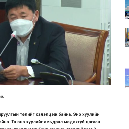
а.
йруулгын төслийг хэлэлцэж байна. Энэ хуулийн
байна. Та энэ хуулийг амьдрал мэдэхгүй цагаан