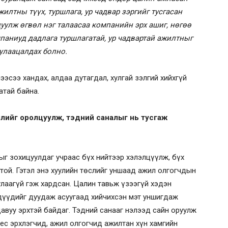
жилтны түүх, туршлага, ур чадвар зэргийг тусгасан
уулж өгвөл нэг талаасаа компанийн эрх ашиг, нөгөө
паниуд дадлага туршлагатай, ур чадвартай ажилтныг
улаацалдах болно.
эсээ хандах, алдаа дутагдал, хулгай зэлгий хийхгүй
атай байна.
өөллийг оролцуулж, тэдний саналыг нь тусгаж
г зохицуулдаг учраас бүх нийтээр хэлэлцүүлж, бүх
той. Гэтэл энэ хуулийн төслийг уншаад ажил олгогчдын
улаагүй гэж хардсан. Цалин тавьж үзээгүй хэдэн
дүүдийг дуудаж асуугаад хийчихсэн мэт уншигдаж
авуу эрхтэй байдаг. Тэдний санааг нэлээд сайн оруулж
нес эрхлэгчид, ажил олгогчид ажилтан хүн хамгийн