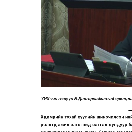
УИХ-ын гишүүн Б.Дэлгэрсайхантай ярилцла
Хөдөлмөрийн тухай хуулийн шинэчилсэн на
өөрчлөлтөд ажил олгогчид сэтгэл дундуур 