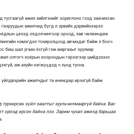
д тусгаагүй ажил хийлгэхийг хориглоно гээд заачихсан
а газруудын ажилчид бүгд л эрвийх дэрвийхээрээ
оёдлын цехэд оёдолчингоор ороод, зав чөлөөндөө
алингийн нэмэгдэл тохиролцоод авчихдаг байж л босч
ос биш шал угаах ёсгүй гэж маргахыг хуулиар
ажил олгогч хоёрын хоорондын гэрээгээр шийдэхээс
эхгүй, аж ахуйн нэгжүүдэд ч хүнд тусна.
г үйлдвэрийн ажилчдыг та өнөөдөр ирэхгүй байж
д турхирсан зүйл заалтыг хуульчилмааргүй байна. Бас
лт ороод ирсэн байна лээ. Зарим чухал ажилд барьцаа
э.