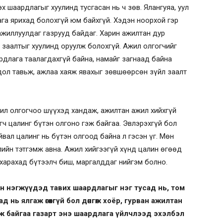
шаардлагыг хуулинд тусгасан нь ч зөв. Ялангуяа, уул
га ярихад болохгүй юм байхгүй. Хэдэн ноорхой гэр
ажиллуулдаг газрууд байдаг. Харин ажилтан дур
заалтыг хуулинд оруулж болохгүй. Ажил олгогчийг
длага таалагдахгүй байна, намайг загнаад байна
дол тавьж, ажлаа хаяж явахыг зөвшөөрсөн зүйл заалт
ил олгогчоо шүүхэд хандаж, ажилтан ажил хийхгүй
гч цалинг бүтэн олгоно гэж байгаа. Эвлэрэхгүй бол
ал цалинг нь бүтэн олгоод байна л гэсэн үг. Мөн
ийн тэтгэмж авна. Ажил хийгээгүй хүнд цалин өгөөд
харахад бүтээлч биш, маргалддаг нийгэм болно.
н нэгжүүдэд тавих шаардлагыг нэг тусад нь, том
ад нь ялгаж өгөхгүй бол дөнгөж хоёр, гурван ажилтан
ж байгаа газарт энэ шаардлага үйлчлээд эхэлбэл