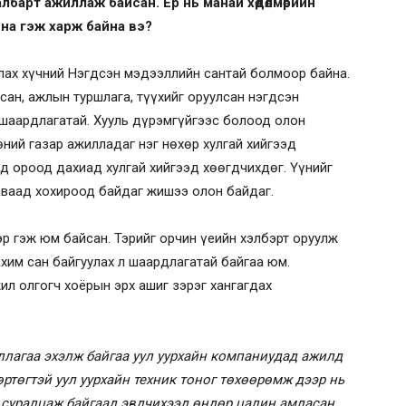
лбарт ажиллаж байсан. Ер нь манай хөдөлмөрийн
на гэж харж байна вэ?
лах хүчний Нэгдсэн мэдээллийн сантай болмоор байна.
ан, ажлын туршлага, түүхийг оруулсан нэгдсэн
 шаардлагатай. Хууль дүрэмгүйгээс болоод олон
өний газар ажилладаг нэг нөхөр хулгай хийгээд
д ороод дахиад хулгай хийгээд хөөгдчихдөг. Үүнийг
аваад хохироод байдаг жишээ олон байдаг.
р гэж юм байсан. Тэрийг орчин үеийн хэлбэрт оруулж
хим сан байгуулах л шаардлагатай байгаа юм.
ил олгогч хоёрын эрх ашиг зэрэг хангагдах
ллагаа эхэлж байгаа уул уурхайн компаниудад ажилд
өртөгтэй уул уурхайн техник тоног төхөөрөмж дээр нь
 суралцаж байгаад эвдчихээд өндөр цалин амласан