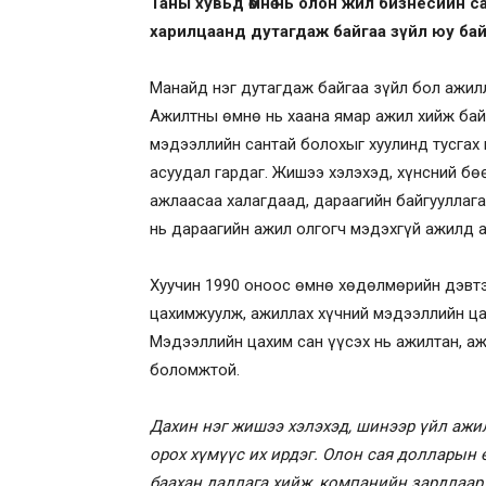
Таны хувьд өмнө нь олон жил бизнесийн са
харилцаанд дутагдаж байгаа зүйл юу бай
Манайд нэг дутагдаж байгаа зүйл бол ажил
Ажилтны өмнө нь хаана ямар ажил хийж байс
мэдээллийн сантай болохыг хуулинд тусгах
асуудал гардаг. Жишээ хэлэхэд, хүнсний бө
ажлаасаа халагдаад, дараагийн байгууллага
нь дараагийн ажил олгогч мэдэхгүй ажилд 
Хуучин 1990 оноос өмнө хөдөлмөрийн дэвтэ
цахимжуулж, ажиллах хүчний мэдээллийн ца
Мэдээллийн цахим сан үүсэх нь ажилтан, аж
боломжтой.
Дахин нэг жишээ хэлэхэд, шинээр үйл ажи
орох хүмүүс их ирдэг. Олон сая долларын 
баахан дадлага хийж, компанийн зардлаар