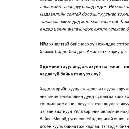
дараагийн газар руу яваад өгдөг. Иймээс а
мэдээллийн сантай болохыг хуулиар зохиц
талаасаа ажилчдад мөн маш хэрэгтэй. Ком
өндөр цалин амлаж, урьж ажиллуулахаар б
Ийм хяналттай байснаар хүн ажилдаа сэтгэлэ
байхыг бодно биз дээ. Ажилтан ч хариуцлаг
Хөдөлмөрийн хуулинд аж ахуйн нэгжийн төл
чадаагүй байна гэж үзэх үү?
Хөдөлмөрийн хууль амьдралын суурь зарчмы
нийгмийн төлөөллийн дунд судалгаа хийх ёс
төлөөллөөс санал асуулга, хэлэлцүүлэг яву
цагаан захтнууд Үйлдвэрчний эвлэлийн нөх
байна. Манайд угаасаа Үйлдвэрчний эвлэл д
өгсөн хууль байна гэж харлаа. Тэгээд ч биз