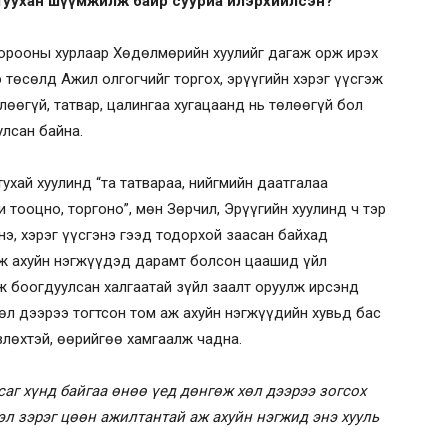
туухан шүүмжилж байр сууриа илэрхийлсэн?
хорооны хурлаар Хөдөлмөрийн хуулийг дагаж орж ирэх
 төсөлд Ажил олгогчийг торгох, эрүүгийн хэрэг үүсгэж
лөөгүй, татвар, цалингаа хугацаанд нь төлөөгүй бол
улсан байна.
ухай хуулинд “та татвараа, нийгмийн даатгалаа
 тооцно, торгоно”, мөн Зөрчил, Эрүүгийн хуулинд ч тэр
э, хэрэг үүсгэнэ гээд тодорхой заасан байхад
аж ахуйн нэгжүүдэд дарамт болсон цаашид үйл
ж боогдуулсан халгаатай зүйл заалт оруулж ирсэнд
хөл дээрээ тогтсон том аж ахуйн нэгжүүдийн хувьд бас
влөхтэй, өөрийгөө хамгаалж чадна.
асаг хүнд байгаа өнөө үед дөнгөж хөл дээрээ зогсох
л зэрэг цөөн ажилтантай аж ахуйн нэгжид энэ хууль