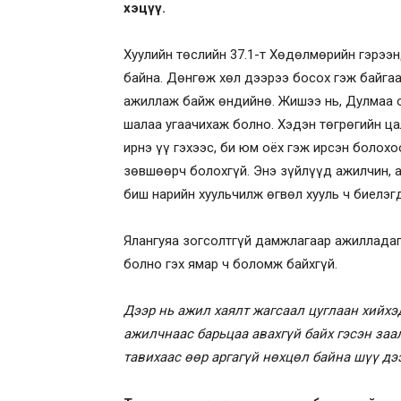
хэцүү.
Хуулийн төслийн 37.1-т Хөдөлмөрийн гэрээн
байна. Дөнгөж хөл дээрээ босох гэж байга
ажиллаж байж өндийнө. Жишээ нь, Дулмаа 
шалаа угаачихаж болно. Хэдэн төгрөгийн ц
ирнэ үү гэхээс, би юм оёх гэж ирсэн болохо
зөвшөөрч болохгүй. Энэ зүйлүүд ажилчин, 
биш нарийн хуульчилж өгвөл хууль ч биелэгд
Ялангуяа зогсолтгүй дамжлагаар ажиллада
болно гэх ямар ч боломж байхгүй.
Дээр нь ажил хаялт жагсаал цуглаан хийхэ
ажилчнаас барьцаа авахгүй байх гэсэн заа
тавихаас өөр аргагүй нөхцөл байна шүү дэ