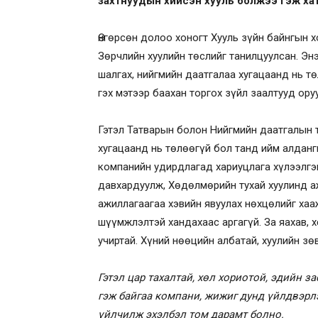
захтнуудын хийсэн хууль болжээ гэж ха
Өнгөрсөн долоо хоногт Хууль зүйн байнгын 
Зөрчлийн хуулийн төслийг танилцуулсан. Энэ
шалгах, нийгмийн даатгалаа хугацаанд нь тө
гэх мэтээр баахан торгох зүйл заалтууд ору
Гэтэл Татварын болон Нийгмийн даатгалын т
хугацаанд нь төлөөгүй бол танд ийм алданги
компанийн удирдлагад хариуцлага хүлээлгэн
давхардуулж, Хөдөлмөрийн тухай хуулинд 
ажиллагаагаа хэвийн явуулах нөхцөлийг хаа
шүүмжлэлтэй хандахаас аргагүй. За яахав, 
учиртай. Хүний нөөцийн албатай, хуулийн зө
Гэтэл цар тахалтай, хөл хориотой, эдийн з
гэж байгаа компани, жижиг дунд үйлдвэрлэ
үйлчилж эхэлбэл том дарамт болно.