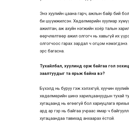
Энэ хуулийн цаана гарч, ажлын байр бий бо
би шүүмжилсэн. Хөдөлмөрийн хуулиар хүмүү
ажилтан, аж ахуйн нэгжийн хоёр талын харил
өөрчлөлтөөр ажил олгогч нь хавьгүй их үүрэ
олгогчоос гарах зардал ч огцом нэмэгдэнэ.
эрс багасна.
Тухайлбал, хуулинд орж байгаа гол зохи
заалтуудыг та ярьж байна вэ?
Бүхэлд нь буруу гэж хэлэхгүй, хуучин хуули
хөдөлмөрийн шинэ харилцаануудын тухай ту
хугацаанд нь өгөөгүй бол хариуцлага ярихы
ард ар гэр нь байгаа учраас ямар ч байгуул
хугацаандаа тавихад анхаарах ёстой.