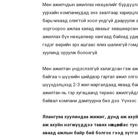
Мөн ажилчдын ажиллах нөхцөлийг бүрдүүлэх 
уурхайн компаниудад энэ заалтаар хариуцла
барьчихаад олигтой хоол ундгүй дааруулж 
зоргоороо ажлаа хаяад явахыг зөвшөөрсөн 
ажиллах бүх нөхцөлөөр хангаад байхад удир
гэдэг өөрийн эрх ашгаас ялих шалихгүй гом
хуулинд оруулж болохгүй.
Мөн ажилтан үндэслэлгүй халагдсан гэж аж
байгаа ч шүүхийн шийдвэр гартал ажил олго
шүүхдэлцээд 2-3 жил маргалдаад яваад байв
ажилтан нь тэр хугацаанд төрөөс ажилгүйдл
байвал компани дампуурна биз дээ. Үүнээс 
Ялангуяа хуулиндаа жижиг, дунд аж ахуй
аж ахуйн нэгжүүддээ тавих нөхцөлөө бас тус
аваад ажлын байр бий болгох гээд зүтгэ