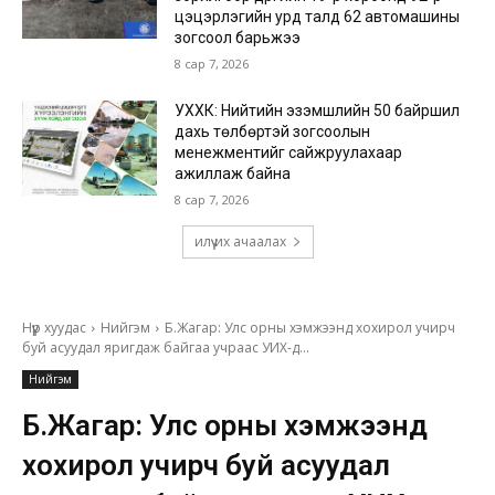
цэцэрлэгийн урд талд 62 автомашины
зогсоол барьжээ
8 сар 7, 2026
УХХК: Нийтийн эзэмшлийн 50 байршил
дахь төлбөртэй зогсоолын
менежментийг сайжруулахаар
ажиллаж байна
8 сар 7, 2026
илүү их ачаалах