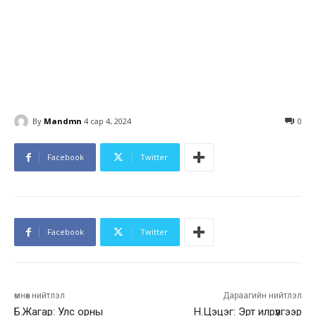
By
Mandmn
4 сар 4, 2024
0
Facebook
Twitter
Facebook
Twitter
өмнөх нийтлэл
Дараагийн нийтлэл
Б.Жагар: Улс орны
Н.Цэцэг: Эрт илрүүлгээр