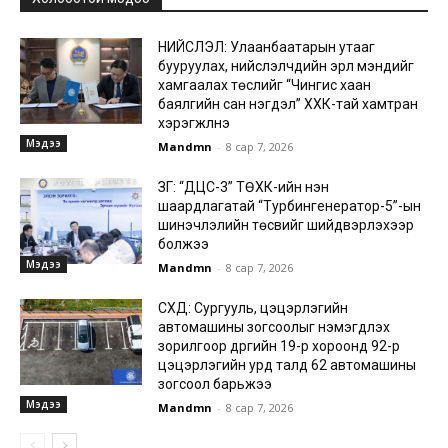
НИЙСЛЭЛ: Улаанбаатарын утааг
бууруулах, нийслэлчүүдийн эрүүл мэндийг
хамгаалах төслийг “Чингис хаан
баялгийн сан нэгдэл” ХХК-тай хамтран
хэрэгжүүлнэ
Мэдээ
Mandmn
-
8 сар 7, 2026
ЗГ: “ДЦС-3” ТӨХК-ийн нэн
шаардлагатай “Турбингенератор-5”-ын
шинэчлэлийн төсвийг шийдвэрлэхээр
болжээ
Мэдээ
Mandmn
-
8 сар 7, 2026
СХД: Сургууль, цэцэрлэгийн
автомашины зогсоолыг нэмэгдүүлэх
зорилгоор дүүргийн 19-р хороонд 92-р
цэцэрлэгийн урд талд 62 автомашины
зогсоол барьжээ
Мэдээ
Mandmn
-
8 сар 7, 2026