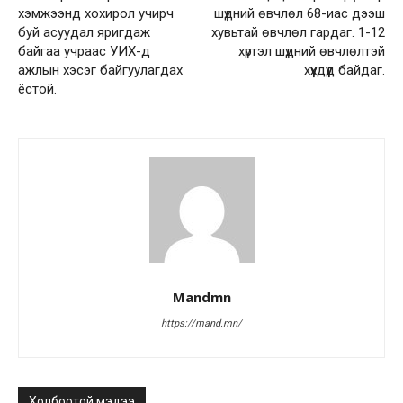
хэмжээнд хохирол учирч
шүдний өвчлөл 68-иас дээш
буй асуудал яригдаж
хувьтай өвчлөл гардаг. 1-12
байгаа учраас УИХ-д
хүртэл шүдний өвчлөлтэй
ажлын хэсэг байгуулагдах
хүүхдүүд байдаг.
ёстой.
Mandmn
https://mand.mn/
Холбоотой мэдээ