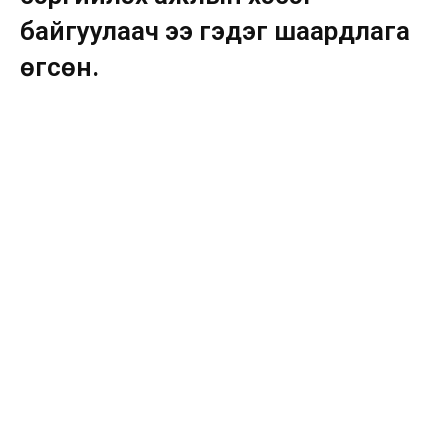
байгуулаач ээ гэдэг шаардлага
өгсөн.