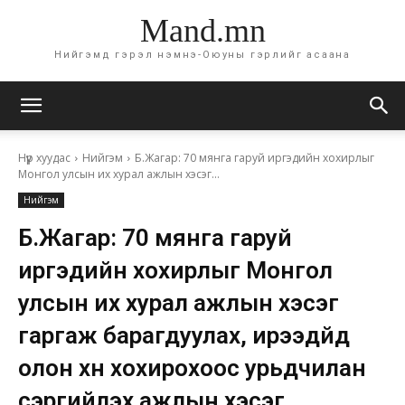
Mand.mn
Нийгэмд гэрэл нэмнэ-Оюуны гэрлийг асаана
Нүүр хуудас
Нийгэм
Б.Жагар: 70 мянга гаруй иргэдийн хохирлыг
Монгол улсын их хурал ажлын хэсэг...
Нийгэм
Б.Жагар: 70 мянга гаруй
иргэдийн хохирлыг Монгол
улсын их хурал ажлын хэсэг
гаргаж барагдуулах, ирээдүйд
олон хүн хохирохоос урьдчилан
сэргийлэх ажлын хэсэг