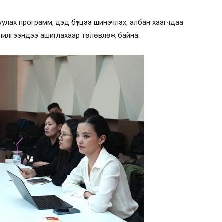
улах программ, дэд бүтцээ шинэчлэх, албан хаагчдаа
йлчилгээндээ ашиглахаар төлөвлөж байна.