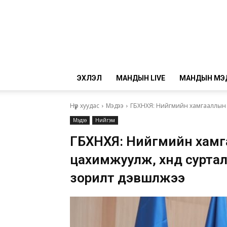
ЭХЛЭЛ
МАНДЫН LIVE
МАНДЫН МЭ
Нүүр хуудас
Мэдээ
ГБХНХЯ: Нийгмийн хамгааллын үйлч
Мэдээ
Нийгэм
ГБХНХЯ: Нийгмийн хамг
цахимжуулж, хүнд сурталгү
зорилт дэвшүүлжээ