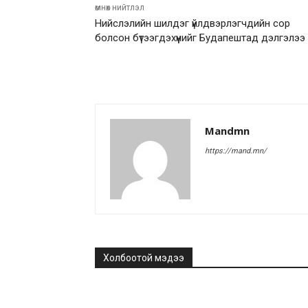
өмнөх нийтлэл
Нийслэлийн шилдэг үйлдвэрлэгчдийн сор
болсон бүтээгдэхүүнийг Будапештад дэлгэлээ
Mandmn
https://mand.mn/
Холбоотой мэдээ