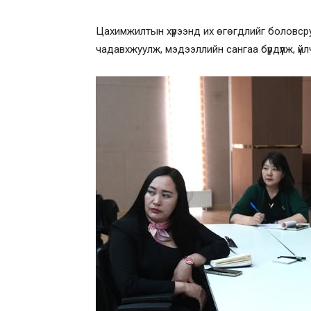
Цахимжилтын хүрээнд их өгөгдлийг боловсру
чадавхжуулж, мэдээллийн сангаа бүрдүүлж, ү