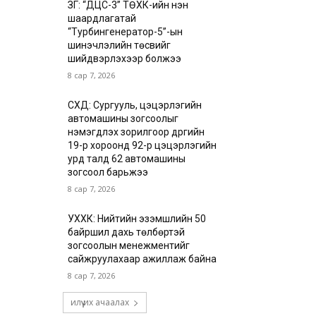
ЗГ: “ДЦС-3” ТӨХК-ийн нэн
шаардлагатай
“Турбингенератор-5”-ын
шинэчлэлийн төсвийг
шийдвэрлэхээр болжээ
8 сар 7, 2026
СХД: Сургууль, цэцэрлэгийн
автомашины зогсоолыг
нэмэгдүүлэх зорилгоор дүүргийн
19-р хороонд 92-р цэцэрлэгийн
урд талд 62 автомашины
зогсоол барьжээ
8 сар 7, 2026
УХХК: Нийтийн эзэмшлийн 50
байршил дахь төлбөртэй
зогсоолын менежментийг
сайжруулахаар ажиллаж байна
8 сар 7, 2026
илүү их ачаалах