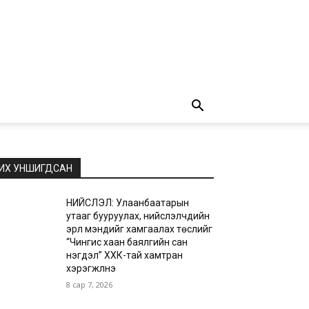
ИХ УНШИГДСАН
НИЙСЛЭЛ: Улаанбаатарын
утааг бууруулах, нийслэлчүүдийн
эрүүл мэндийг хамгаалах төслийг
“Чингис хаан баялгийн сан
нэгдэл” ХХК-тай хамтран
хэрэгжүүлнэ
8 сар 7, 2026