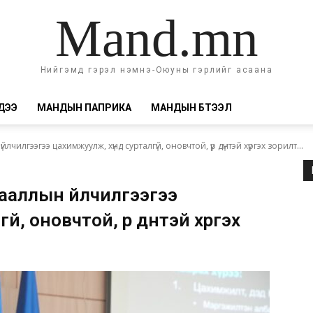
Mand.mn
Нийгэмд гэрэл нэмнэ-Оюуны гэрлийг асаана
ДЭЭ
МАНДЫН ПАПРИКА
МАНДЫН БҮТЭЭЛ
илгээгээ цахимжуулж, хүнд сурталгүй, оновчтой, үр дүнтэй хүргэх зорилт...
ааллын үйлчилгээгээ
й, оновчтой, үр дүнтэй хүргэх