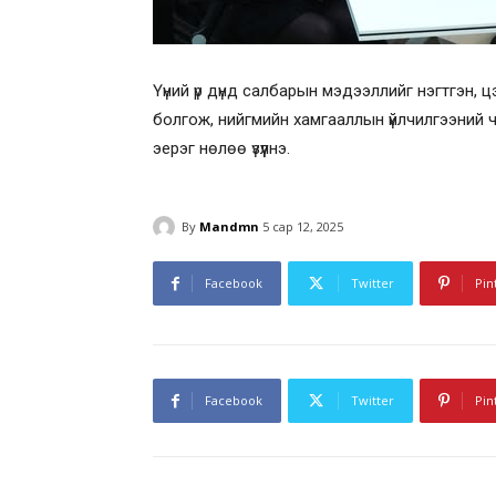
Үүний үр дүнд салбарын мэдээллийг нэгтгэн,
болгож, нийгмийн хамгааллын үйлчилгээний 
эерэг нөлөө үзүүлнэ.
By
Mandmn
5 сар 12, 2025
Facebook
Twitter
Pin
Facebook
Twitter
Pin