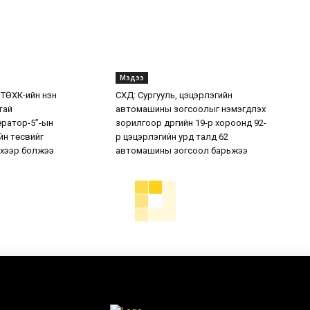
Мэдээ
 ТӨХК-ийн нэн
СХД: Сургууль, цэцэрлэгийн
тай
автомашины зогсоолыг нэмэгдүүлэх
ератор-5”-ын
зорилгоор дүүргийн 19-р хороонд 92-
н төсвийг
р цэцэрлэгийн урд талд 62
хээр болжээ
автомашины зогсоол барьжээ