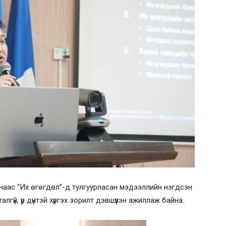
мнаас “Их өгөгдөл”-д тулгуурласан мэдээллийн нэгдсэн
алгүй, үр дүнтэй хүргэх зорилт дэвшүүлэн ажиллаж байна.