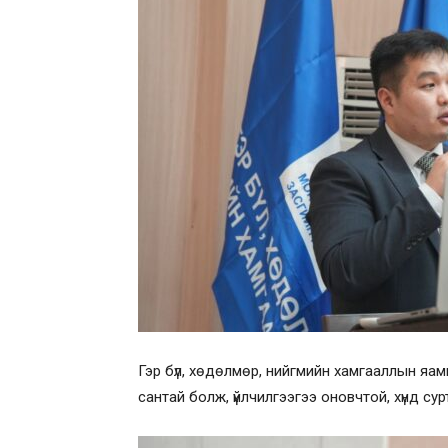
Гэр бүл, хөдөлмөр, нийгмийн хамгааллын яа
сантай болж, үйлчилгээгээ оновчтой, хүнд сурт