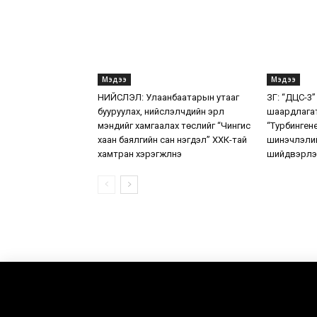
Мэдээ
Мэдээ
НИЙСЛЭЛ: Улаанбаатарын утааг
ЗГ: “ДЦС-3”
бууруулах, нийслэлчүүдийн эрүүл
шаардлага
мэндийг хамгаалах төслийг “Чингис
“Турбинген
хаан баялгийн сан нэгдэл” ХХК-тай
шинэчлэлий
хамтран хэрэгжүүлнэ
шийдвэрлэ