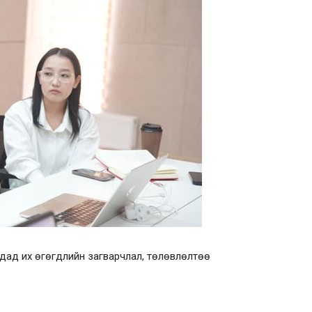
дад их өгөгдлийн загварчлал, төлөвлөлтөө