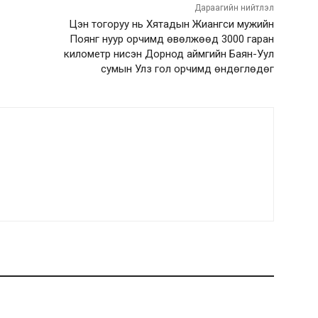
Дараагийн нийтлэл
Цэн тогоруу нь Хятадын Жиангси мужийн
Поянг нуур орчимд өвөлжөөд 3000 гаран
километр нисэн Дорнод аймгийн Баян-Уул
сумын Улз гол орчимд өндөглөдөг