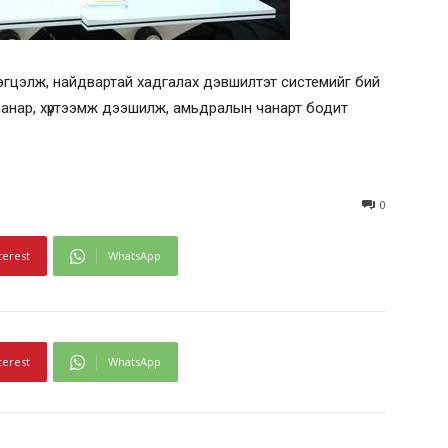
 цэгцэлж, найдвартай хадгалах дэвшилтэт системийг бий
чанар, хүртээмж дээшилж, амьдралын чанарт бодит
0
terest
WhatsApp
terest
WhatsApp