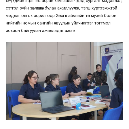
хүүхдийн эцэг эх, асран хамгаалагчдад сургалт мэдээлэл,
сэтгэл зүйн зөвлөгөө өгөх булан ажиллуулж, тэгш хүртээмжтэй
мэдлэг олгох зорилгоор Хөвсгөл аймгийн төв музей болон
нийтийн номын сангийн явуулын үйлчилгээг тогтмол
зохион байгуулан ажилладаг ажээ.