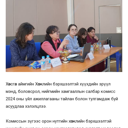
Хөвсгөл аймгийн Хөгжлийн бэрхшээлтэй хүүхдийн эрүүл
мэнд, боловсрол, нийгмийн хамгааллын салбар комисс
2024 оны үйл ажиллагааны тайлан болон тулгамдаж буй
асуудлаа хэлэлцлээ.
Комиссын зүгээс орон нутгийн хөгжлийн бэрхшээлтэй