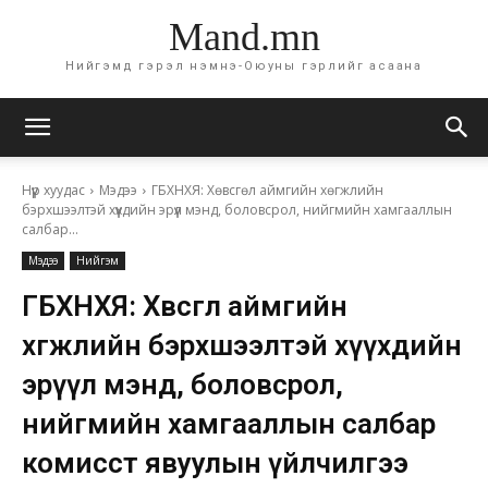
Mand.mn
Нийгэмд гэрэл нэмнэ-Оюуны гэрлийг асаана
Нүүр хуудас
Мэдээ
ГБХНХЯ: Хөвсгөл аймгийн хөгжлийн
бэрхшээлтэй хүүхдийн эрүүл мэнд, боловсрол, нийгмийн хамгааллын
салбар...
Мэдээ
Нийгэм
ГБХНХЯ: Хөвсгөл аймгийн
хөгжлийн бэрхшээлтэй хүүхдийн
эрүүл мэнд, боловсрол,
нийгмийн хамгааллын салбар
комисст явуулын үйлчилгээ