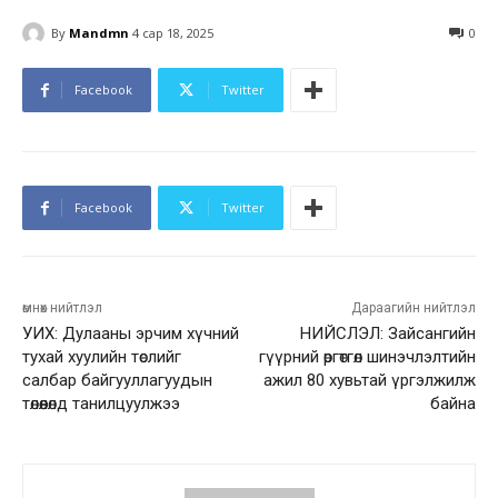
By
Mandmn
4 сар 18, 2025
0
Facebook
Twitter
Facebook
Twitter
өмнөх нийтлэл
Дараагийн нийтлэл
УИХ: Дулааны эрчим хүчний
НИЙСЛЭЛ: Зайсангийн
тухай хуулийн төслийг
гүүрний өргөтгөл шинэчлэлтийн
салбар байгууллагуудын
ажил 80 хувьтай үргэлжилж
төлөөлөлд танилцуулжээ
байна