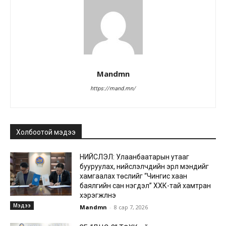
Mandmn
https://mand.mn/
Холбоотой мэдээ
НИЙСЛЭЛ: Улаанбаатарын утааг
бууруулах, нийслэлчүүдийн эрүүл мэндийг
хамгаалах төслийг “Чингис хаан
баялгийн сан нэгдэл” ХХК-тай хамтран
хэрэгжүүлнэ
Мэдээ
Mandmn
-
8 сар 7, 2026