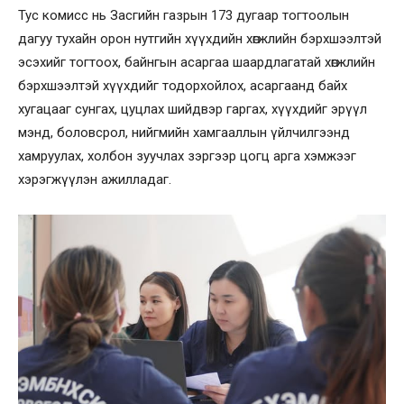
Тус комисс нь Засгийн газрын 173 дугаар тогтоолын
дагуу тухайн орон нутгийн хүүхдийн хөгжлийн бэрхшээлтэй
эсэхийг тогтоох, байнгын асаргаа шаардлагатай хөгжлийн
бэрхшээлтэй хүүхдийг тодорхойлох, асаргаанд байх
хугацааг сунгах, цуцлах шийдвэр гаргах, хүүхдийг эрүүл
мэнд, боловсрол, нийгмийн хамгааллын үйлчилгээнд
хамруулах, холбон зуучлах зэргээр цогц арга хэмжээг
хэрэгжүүлэн ажилладаг.