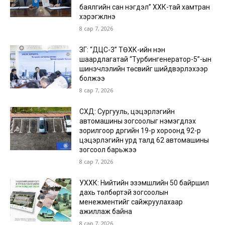
баялгийн сан нэгдэл” ХХК-тай хамтран
хэрэгжүүлнэ
8 сар 7, 2026
ЗГ: “ДЦС-3” ТӨХК-ийн нэн
шаардлагатай “Турбингенератор-5”-ын
шинэчлэлийн төсвийг шийдвэрлэхээр
болжээ
8 сар 7, 2026
СХД: Сургууль, цэцэрлэгийн
автомашины зогсоолыг нэмэгдүүлэх
зорилгоор дүүргийн 19-р хороонд 92-р
цэцэрлэгийн урд талд 62 автомашины
зогсоол барьжээ
8 сар 7, 2026
УХХК: Нийтийн эзэмшлийн 50 байршил
дахь төлбөртэй зогсоолын
менежментийг сайжруулахаар
ажиллаж байна
8 сар 7, 2026