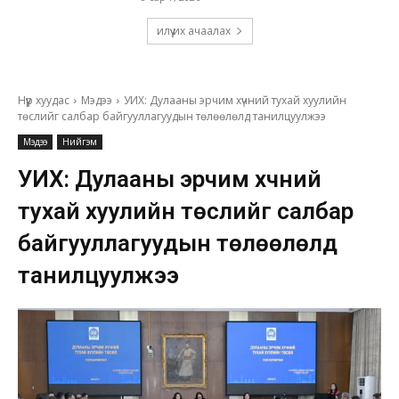
илүү их ачаалах