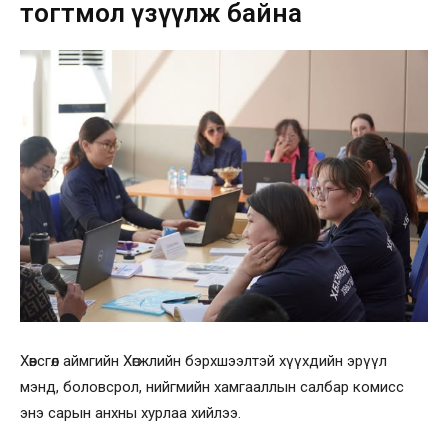
тогтмол үзүүлж байна
Хөвсгөл аймгийн Хөгжлийн бэрхшээлтэй хүүхдийн эрүүл
мэнд, боловсрол, нийгмийн хамгааллын салбар комисс
энэ сарын анхны хурлаа хийлээ.