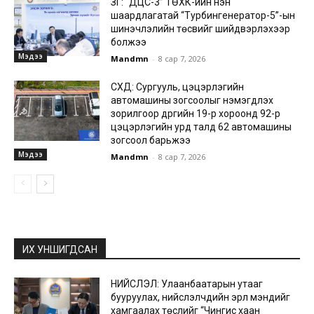
ЗГ: “ДЦС-3” ТӨХК-ийн нэн
шаардлагатай “Турбингенератор-5”-ын
шинэчлэлийн төсвийг шийдвэрлэхээр
болжээ
Мэдээ
Mandmn
-
8 сар 7, 2026
СХД: Сургууль, цэцэрлэгийн
автомашины зогсоолыг нэмэгдүүлэх
зорилгоор дүүргийн 19-р хороонд 92-р
цэцэрлэгийн урд талд 62 автомашины
зогсоол барьжээ
Мэдээ
Mandmn
-
8 сар 7, 2026
ИХ УНШИГДСАН
НИЙСЛЭЛ: Улаанбаатарын утааг
бууруулах, нийслэлчүүдийн эрүүл мэндийг
хамгаалах төслийг “Чингис хаан