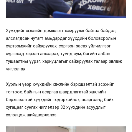
Хүүхдийг хөгжлийн дэмжлэгт хамруулж байгаа байдал,
алслагдсан нутагт амьдардаг хүүхдийн боловсролын
хүртээмжийг сайжруулах, сэргээн засах үйлчилгээг
хүргэхэд хэрхэн анхаарах, түүнд сум, багийн албан
тушаалтны үүрэг, хариуцлагыг сайжруулах талаар зөвлөмж
чиглэл өгөв.
Хурлын үеэр хүүхдийн хөгжлийн бэрхшээлтэй эсэхийг
тогтоох, байнгын асаргаа шаардлагатай хөгжлийн
бэрхшээлтэй хүүхдийг тодорхойлох, асаргаанд байх
хугацааг сунгах чиглэлээр 32 хүүхдийн асуудлыг
хэлэлцэж шийдвэрлэлээ.