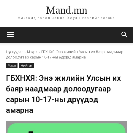
Mand.mn
Нийгэмд гэрэл нэмнэ-Оюуны гэрлийг асаана
Нүүр хуудас
Мэдээ
ГБХНХЯ: Энэ жилийн Улсын их баяр наадмаар
долоодугаар сарын 10-17-ны өдрүүдэд амарна
Мэдээ
Нийгэм
ГБХНХЯ: Энэ жилийн Улсын их
баяр наадмаар долоодугаар
сарын 10-17-ны өдрүүдэд
амарна