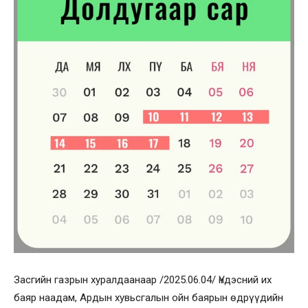
Засгийн газрын хуралдаанаар /2025.06.04/ Үндэсний их
баяр наадам, Ардын хувьсгалын ойн баярын өдрүүдийн