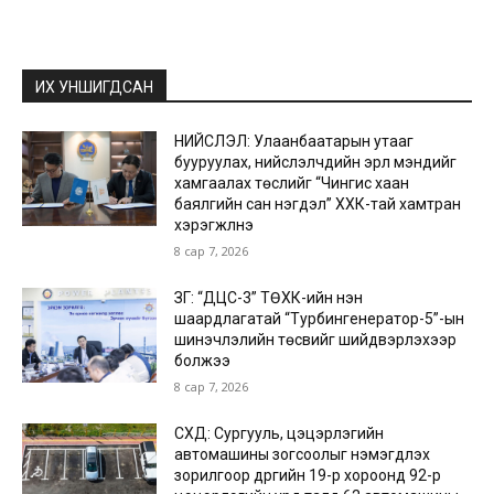
ИХ УНШИГДСАН
НИЙСЛЭЛ: Улаанбаатарын утааг
бууруулах, нийслэлчүүдийн эрүүл мэндийг
хамгаалах төслийг “Чингис хаан
баялгийн сан нэгдэл” ХХК-тай хамтран
хэрэгжүүлнэ
8 сар 7, 2026
ЗГ: “ДЦС-3” ТӨХК-ийн нэн
шаардлагатай “Турбингенератор-5”-ын
шинэчлэлийн төсвийг шийдвэрлэхээр
болжээ
8 сар 7, 2026
СХД: Сургууль, цэцэрлэгийн
автомашины зогсоолыг нэмэгдүүлэх
зорилгоор дүүргийн 19-р хороонд 92-р