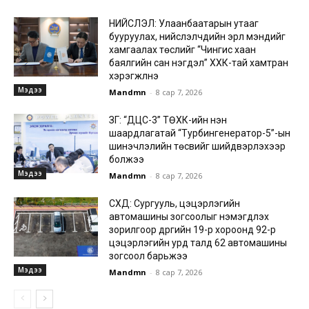
НИЙСЛЭЛ: Улаанбаатарын утааг
бууруулах, нийслэлчүүдийн эрүүл мэндийг
хамгаалах төслийг “Чингис хаан
баялгийн сан нэгдэл” ХХК-тай хамтран
хэрэгжүүлнэ
Мэдээ
Mandmn
-
8 сар 7, 2026
ЗГ: “ДЦС-3” ТӨХК-ийн нэн
шаардлагатай “Турбингенератор-5”-ын
шинэчлэлийн төсвийг шийдвэрлэхээр
болжээ
Мэдээ
Mandmn
-
8 сар 7, 2026
СХД: Сургууль, цэцэрлэгийн
автомашины зогсоолыг нэмэгдүүлэх
зорилгоор дүүргийн 19-р хороонд 92-р
цэцэрлэгийн урд талд 62 автомашины
зогсоол барьжээ
Мэдээ
Mandmn
-
8 сар 7, 2026