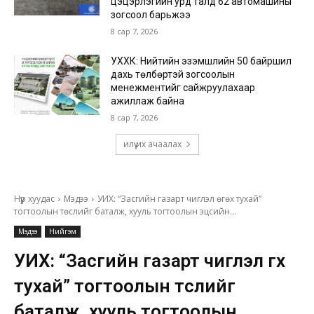
цэцэрлэгийн урд талд 62 автомашины
зогсоол барьжээ
8 сар 7, 2026
УХХК: Нийтийн эзэмшлийн 50 байршил
дахь төлбөртэй зогсоолын
менежментийг сайжруулахаар
ажиллаж байна
8 сар 7, 2026
илүү их ачаалах