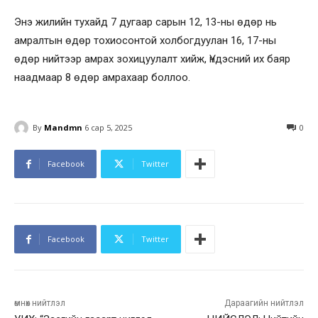
Энэ жилийн тухайд 7 дугаар сарын 12, 13-ны өдөр нь
амралтын өдөр тохиосонтой холбогдуулан 16, 17-ны
өдөр нийтээр амрах зохицуулалт хийж, Үндэсний их баяр
наадмаар 8 өдөр амрахаар боллоо.
By
Mandmn
6 сар 5, 2025
0
Facebook
Twitter
Facebook
Twitter
өмнөх нийтлэл
Дараагийн нийтлэл