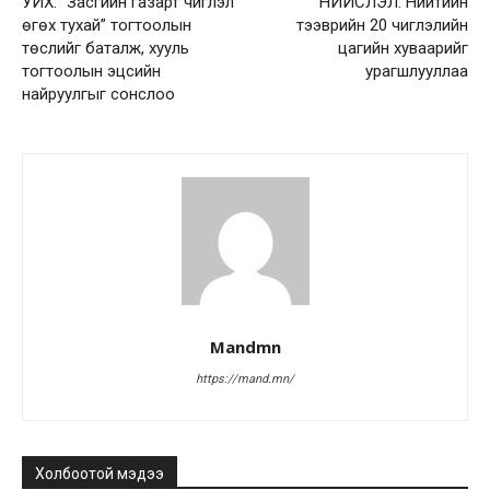
УИХ: “Засгийн газарт чиглэл
НИЙСЛЭЛ: Нийтийн
өгөх тухай” тогтоолын
тээврийн 20 чиглэлийн
төслийг баталж, хууль
цагийн хуваарийг
тогтоолын эцсийн
урагшлууллаа
найруулгыг сонслоо
Mandmn
https://mand.mn/
Холбоотой мэдээ