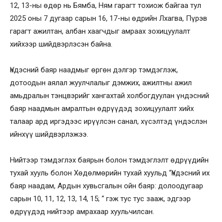
12, 13-ны өдөр нь Бямба, Ням гарагт тохиож байгаа тул
2025 оны 7 дугаар сарын 16, 17-ны өдрийн Лхагва, Пүрэв
гарагт ажилтан, албан хаагчдыг амраах зохицуулалт
хийхээр шийдвэрлэсэн байна.
Үндэсний баяр наадмыг өргөн дэлгэр тэмдэглэж,
дотоодын аялал жуулчлалыг дэмжих, ажилтны ажил
амьдралын тэнцвэрийг хангахтай холбогдуулан үндэсний
баяр наадмын амралтын өдрүүдэд зохицуулалт хийх
талаар ард иргэдээс ирүүлсэн санал, хүсэлтэд үндэслэн
ийнхүү шийдвэрлэжээ.
Нийтээр тэмдэглэх баярын болон тэмдэглэлт өдрүүдийн
тухай хууль болон Хөдөлмөрийн тухай хуульд “Үндэсний их
баяр наадам, Ардын хувьсгалын ойн баяр: долоодугаар
сарын 10, 11, 12, 13, 14, 15; “ гэж тус тус зааж, эдгээр
өдрүүдэд нийтээр амрахаар хуульчилсан.