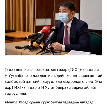
Гадаадын иргэн, харьяатын газар (ГИХГ)-ын дарга
Н.Ууганбаяр гадаадын иргэдийн хяналт, шалгалттай
холбоотой цаг үеийн асуудлаар мэдээлэл өглөө. Энэ
үеэр ГИХГ-ын дарга Н.Ууганбаяраас зарим зүйлийг
тодрууллаа.
Монгол Улсад оршин сууж байгаа гадаадын иргэдэд