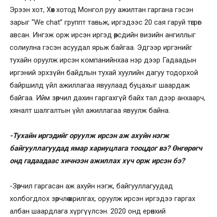
Эрээн хот, Хөх хотод Монгол руу ажилтан гаргана гэсэн
зарыг “We chat” группт тавьж, иргэдээс 20 сая гаруй төгрөг
авсан. Ингэж орж ирсэн иргэд өөрсдийн визийн ангиллыг
солиулна гэсэн асуудал ярьж байгаа. Эдгээр иргэнийг
тухайн оруулж ирсэн компанийнхаа нэр дээр Гадаадын
иргэний эрхзүйн байдлын тухай хуулийн дагуу тодорхой
байршилд үйл ажиллагаа явуулаад буцахыг шаардаж
байгаа. Ийм зөрчил дахин гаргахгүй байх тал дээр анхаарч,
хяналт шалгалтын үйл ажиллагаа явуулж байна.
-Тухайн иргэдийг оруулж ирсэн аж ахуйн нэгж
байгууллагуудад ямар хариуцлага тооцдог вэ? Өнгөрөгч
онд гадаадаас хичнээн ажиллах хүч орж ирсэн бэ?
-Зөрчил гаргасан аж ахуйн нэгж, байгууллагуудад
холбогдлох зөрчлөө арилгах, оруулж ирсэн иргэдээ гаргах
албан шаардлага хүргүүлсэн. 2020 онд ерөнхий