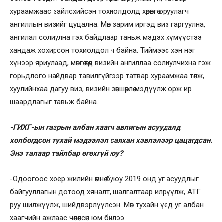
хураамжаас зайлсхийсэн тохиолдолд хөрөнгө оруулагч
ангиллын визийг цуцална. Мөн зарим иргэд виз гаргуулна,
ангилал солиулна гэх байдлаар таньж мэдэх хүмүүстээ
хандаж хохирсон тохиолдол ч байна. Тиймээс хэн нэг
хүнээр яриулаад, мөнгө өгөөд визийн ангиллаа солиулчихна гэж
горьдлого найдвар тавилгүйгээр татвар хураамжаа төлж,
хуулийнхаа дагуу виз, визийн зөвшөөрлөө мэдүүлж орж ир
шаардлагыг тавьж байна.
-ГИХГ-ын газрын албан хаагч авлигын асуудалд
холбогдсон тухай мэдээлэл саяхан хэвлэлээр цацагдсан.
Энэ талаар тайлбар өгөхгүй юу?
-Одоогоос хоёр жилийн өмнө буюу 2019 онд уг асуудлыг
байгууллагын дотоод хяналт, шалгалтаар илрүүлж, АТГ
руу шилжүүлж, шийдвэрлүүлсэн. Мөн тухайн үед уг албан
хаагчийн ажлаас чөлөөлсөн юм билээ.