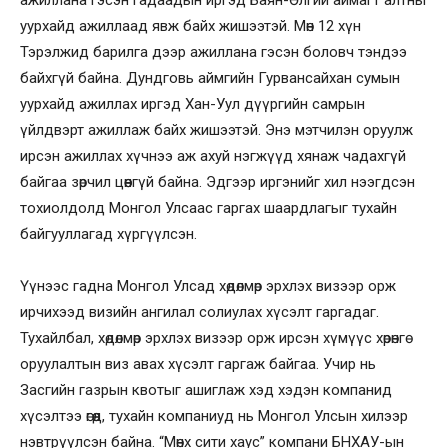
уурхайд ажиллаад явж байх жишээтэй. Мөн 12 хүн
Тэрэлжид барилга дээр ажиллана гэсэн боловч тэндээ
байхгүй байна. Дундговь аймгийн Гурвансайхан сумын
уурхайд ажиллах иргэд Хан-Уул дүүргийн самрын
үйлдвэрт ажиллаж байх жишээтэй. Энэ мэтчилэн оруулж
ирсэн ажиллах хүчнээ аж ахуй нэгжүүд хянаж чадахгүй
байгаа зөрчил цөөнгүй байна. Эдгээр иргэнийг хил нээгдсэн
тохиолдолд Монгол Улсаас гаргах шаардлагыг тухайн
байгууллагад хүргүүлсэн.
Үүнээс гадна Монгол Улсад хөдөлмөр эрхлэх визээр орж
ирчихээд визийн ангилал солиулах хүсэлт гаргадаг.
Тухайлбал, хөдөлмөр эрхлэх визээр орж ирсэн хүмүүс хөрөнгө
оруулалтын виз авах хүсэлт гаргаж байгаа. Учир нь
Засгийн газрын квотыг ашиглаж хэд хэдэн компанид
хүсэлтээ өгөөд, тухайн компаниуд нь Монгол Улсын хилээр
нэвтрүүлсэн байна. “Мөнх сити хаус” компани БНХАУ-ын