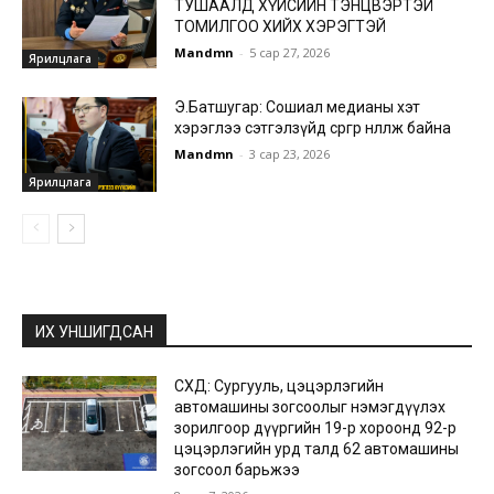
ТУШААЛД ХҮЙСИЙН ТЭНЦВЭРТЭЙ
ТОМИЛГОО ХИЙХ ХЭРЭГТЭЙ
Mandmn
-
5 сар 27, 2026
Ярилцлага
Э.Батшугар: Сошиал медианы хэт
хэрэглээ сэтгэлзүйд сөргөөр нөлөөлж байна
Mandmn
-
3 сар 23, 2026
Ярилцлага
ИХ УНШИГДСАН
СХД: Сургууль, цэцэрлэгийн
автомашины зогсоолыг нэмэгдүүлэх
зорилгоор дүүргийн 19-р хороонд 92-р
цэцэрлэгийн урд талд 62 автомашины
зогсоол барьжээ