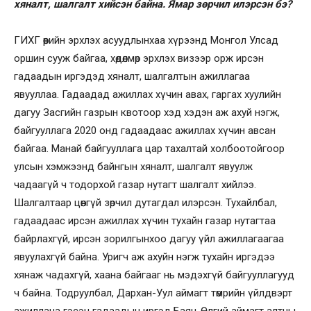
хяналт, шалгалт хийсэн байна. Ямар зөрчил илэрсэн бэ?
ГИХГ өөрийн эрхлэх асуудлынхаа хүрээнд Монгол Улсад
оршин сууж байгаа, хөдөлмөр эрхлэх визээр орж ирсэн
гадаадын иргэдэд хяналт, шалгалтын ажиллагаа
явууллаа. Гадаадад ажиллах хүчин авах, гаргах хуулийн
дагуу Засгийн газрын квотоор хэд хэдэн аж ахуй нэгж,
байгууллага 2020 онд гадаадаас ажиллах хүчин авсан
байгаа. Манай байгууллага цар тахалтай холбоотойгоор
улсын хэмжээнд байнгын хяналт, шалгалт явуулж
чадаагүй ч тодорхой газар нутагт шалгалт хийлээ.
Шалгалтаар цөөнгүй зөрчил дутагдал илэрсэн. Тухайлбал,
гадаадаас ирсэн ажиллах хүчин тухайн газар нутагтаа
байрлахгүй, ирсэн зорилгынхоо дагуу үйл ажиллагаагаа
явуулахгүй байна. Уригч аж ахуйн нэгж тухайн иргэдээ
хянаж чадахгүй, хаана байгааг нь мэдэхгүй байгууллагууд
ч байна. Тодруулбал, Дархан-Уул аймагт төмрийн үйлдвэрт
ажиллана гэсэн гадаадын иргэд Баян-Өлгий аймагт алтны