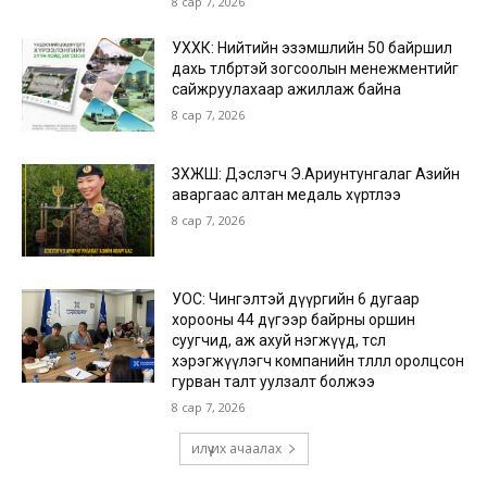
8 сар 7, 2026
УХХК: Нийтийн эзэмшлийн 50 байршил
дахь төлбөртэй зогсоолын менежментийг
сайжруулахаар ажиллаж байна
8 сар 7, 2026
ЗХЖШ: Дэслэгч Э.Ариунтунгалаг Азийн
аваргаас алтан медаль хүртлээ
8 сар 7, 2026
УОС: Чингэлтэй дүүргийн 6 дугаар
хорооны 44 дүгээр байрны оршин
суугчид, аж ахуй нэгжүүд, төсөл
хэрэгжүүлэгч компанийн төлөөлөл оролцсон
гурван талт уулзалт болжээ
8 сар 7, 2026
илүү их ачаалах