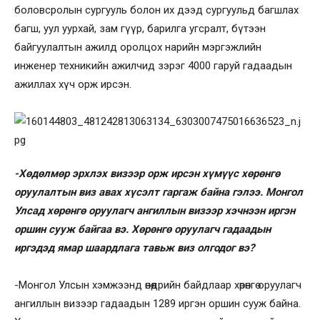
боловсролын сургууль болон их дээд сургуульд багшлах
багш, уул уурхай, зам гүүр, барилга угсралт, бүтээн
байгуулалтын ажилд оролцох нарийн мэргэжлийн
инженер техникийн ажилчид зэрэг 4000 гаруй гадаадын
ажиллах хүч орж ирсэн.
-Хөдөлмөр эрхлэх визээр орж ирсэн хүмүүс хөрөнгө
оруулалтын виз авах хүсэлт гаргаж байна гэлээ. Монгол
Улсад хөрөнгө оруулагч ангиллын визээр хэчнээн иргэн
оршин сууж байгаа вэ. Хөрөнгө оруулагч гадаадын
иргэдэд ямар шаардлага тавьж виз олгодог вэ?
-Монгол Улсын хэмжээнд өнөөдрийн байдлаар хөрөнгө оруулагч
ангиллын визээр гадаадын 1289 иргэн оршин сууж байна.