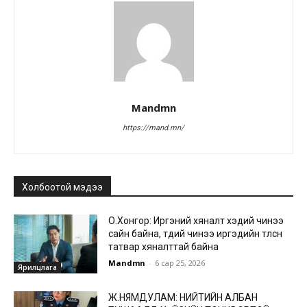
Mandmn
https://mand.mn/
Холбоотой мэдээ
О.Хонгор: Иргэний хяналт хэдий чинээ
сайн байна, төдий чинээ иргэдийн төлсөн
татвар хяналттай байна
Mandmn
-
6 сар 25, 2026
Ярилцлага
Ж.НЯМДУЛАМ: НИЙТИЙН АЛБАН