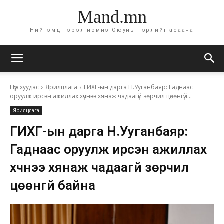
Mand.mn
Нийгэмд гэрэл нэмнэ-Оюуны гэрлийг асаана
Нүүр хуудас
Ярилцлага
ГИХГ-ын дарга Н.Ууганбаяр: Гаднаас
оруулж ирсэн ажиллах хүчнээ хянаж чадаагүй зөрчил цөөнгүй...
Ярилцлага
ГИХГ-ын дарга Н.Ууганбаяр:
Гаднаас оруулж ирсэн ажиллах
хүчнээ хянаж чадаагүй зөрчил
цөөнгүй байна