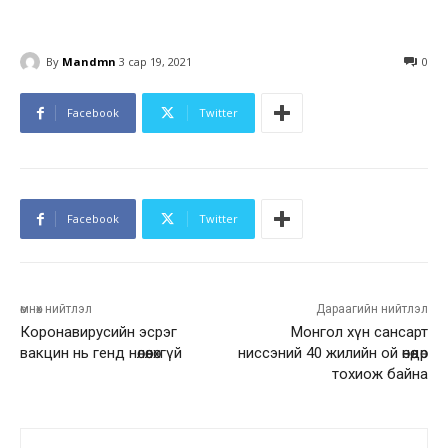
By
Mandmn
3 сар 19, 2021
0
Facebook
Twitter
Facebook
Twitter
өмнөх нийтлэл
Дараагийн нийтлэл
Коронавирусийн эсрэг
Монгол хүн сансарт
вакцин нь генд нөлөөлөхгүй
ниссэний 40 жилийн ой өнөөдөр
тохиож байна