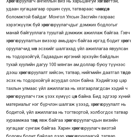
Хөрөнгө оруулагч ангиллын виз нь харьцангуй хөнгөлөлттэй,
удаан хугацаагаар оршин суух, татвараас чөлөөлөгдөх
боломжтой байдаг. Монгол Улсын Засгийн газраас
хэрэгжүүлж буй хөрөнгө оруулагчдыг дэмжих бодлогыг
манай байгууллага тууштай дэмжиж ажиллаж байгаа. Гэвч
хөрөнгө оруулалтын визээр амьдарч байгаа иргэд бодит хөрөнгө
оруулагчид мөн эсэхийг шалгахад үйл ажиллагаа явуулсан
нь тодорхойгүй, Гадаадын иргэний эрхзүйн байдлын
тухай хуулийн дагуу 100 мянган ам.доллар буюу түүнээс
дээш хөрөнгө оруулалт хийсэн, татвар, нийгмийн даатгал төлдөг
эсэх нь тодорхойгүй асуудал олон байна. Хэдийгээр цар
тахлын улмаас үйл ажиллагаа нь хязгаарлагдсан хэдий ч
хөрөнгө оруулагч гэж үзэх хүмүүс цөөн байна. Бид эдгээр хүний
материалыг нэг бүрчлэн шалгаж үзээд, хөрөнгө оруулалт нь
бодитой, үйл ажиллагаа нь тогтвортой, холбогдох татвар
хураамжаа төлөөд явж байгаа хөрөнгө оруулагчдын визийн
хугацааг сунгаж байгаа. Харин хөрөнгө оруулагч визтэй
боловч бодит байдал дээр хөрөнгө оруулаагүй, татвар