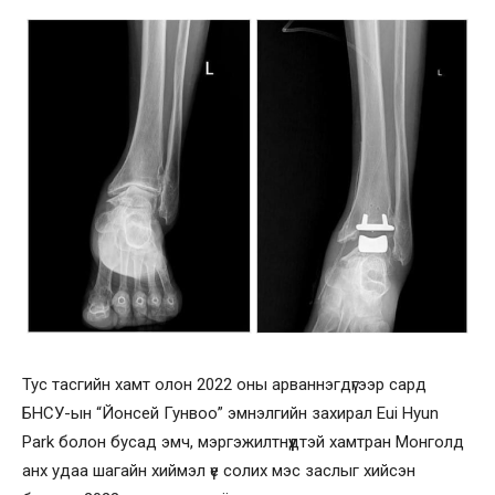
Тус тасгийн хамт олон 2022 оны арваннэгдүгээр сард
БНСУ-ын “Йонсей Гунвоо” эмнэлгийн захирал Eui Hyun
Park болон бусад эмч, мэргэжилтнүүдтэй хамтран Монголд
анх удаа шагайн хиймэл үе солих мэс заслыг хийсэн