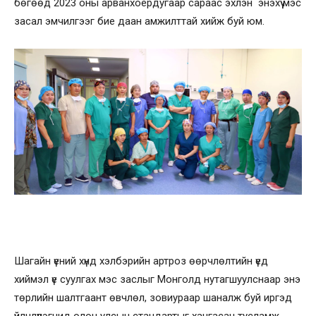
бөгөөд 2023 оны арванхоёрдугаар сараас эхлэн энэхүү мэс
засал эмчилгээг бие даан амжилттай хийж буй юм.
Шагайн үений хүнд хэлбэрийн артроз өөрчлөлтийн үед
хиймэл үе суулгах мэс заслыг Монголд нутагшуулснаар энэ
төрлийн шалтгаант өвчлөл, зовиураар шаналж буй иргэд
үйлчлүүлэгчид олон улсын стандартыг хангасан тусламж