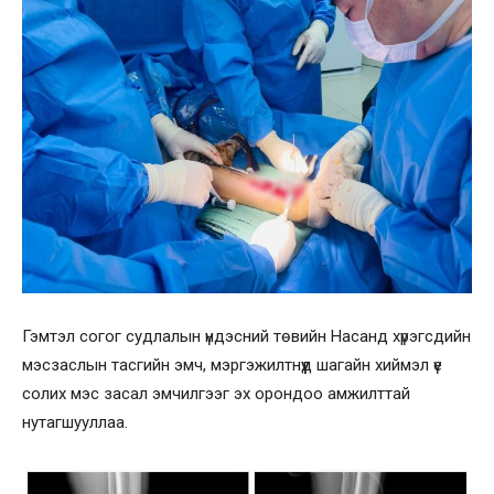
Гэмтэл согог судлалын үндэсний төвийн Насанд хүрэгсдийн
мэсзаслын тасгийн эмч, мэргэжилтнүүд шагайн хиймэл үе
солих мэс засал эмчилгээг эх орондоо амжилттай
нутагшууллаа.