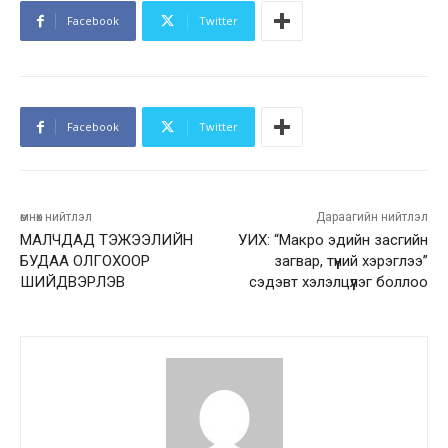
Facebook
Twitter
Facebook
Twitter
өмнөх нийтлэл
Дараагийн нийтлэл
МАЛЧДАД ТЭЖЭЭЛИЙН
УИХ: “Макро эдийн засгийн
БУДАА ОЛГОХООР
загвар, түүний хэрэглээ”
ШИЙДВЭРЛЭВ
сэдэвт хэлэлцүүлэг боллоо