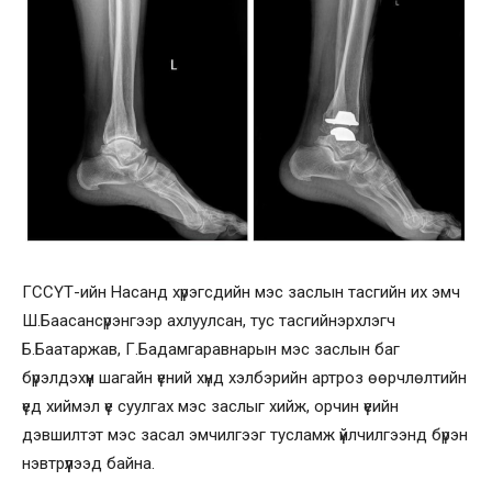
ГССҮТ-ийн Насанд хүрэгсдийн мэс заслын тасгийн их эмч
Ш.Баасансүрэнгээр ахлуулсан, тус тасгийнэрхлэгч
Б.Баатаржав, Г.Бадамгаравнарын мэс заслын баг
бүрэлдэхүүн шагайн үений хүнд хэлбэрийн артроз өөрчлөлтийн
үед хиймэл үе суулгах мэс заслыг хийж, орчин үеийн
дэвшилтэт мэс засал эмчилгээг тусламж үйлчилгээнд бүрэн
нэвтрүүлээд байна.