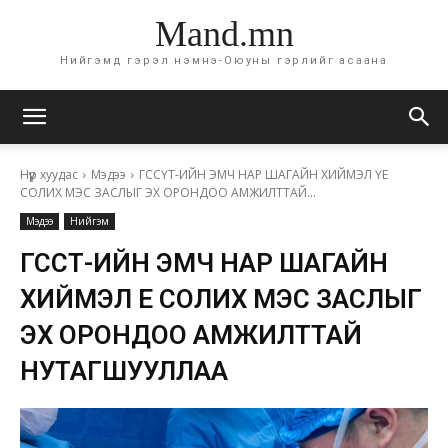
Mand.mn
Нийгэмд гэрэл нэмнэ-Оюуны гэрлийг асаана
Нүүр хуудас
Мэдээ
ГССҮТ-ИЙН ЭМЧ НАР ШАГАЙН ХИЙМЭЛ ҮЕ
СОЛИХ МЭС ЗАСЛЫГ ЭХ ОРОНДОО АМЖИЛТТАЙ...
Мэдээ
Нийгэм
ГССҮТ-ИЙН ЭМЧ НАР ШАГАЙН
ХИЙМЭЛ ҮЕ СОЛИХ МЭС ЗАСЛЫГ
ЭХ ОРОНДОО АМЖИЛТТАЙ
НУТАГШУУЛЛАА