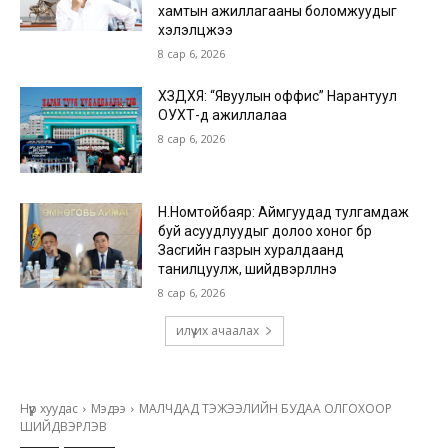
хамтын ажиллагааны боломжуудыг
хэлэлцжээ
8 сар 6, 2026
ХЗДХЯ: “Явуулын оффис” Нарантуул
ОУХТ-д ажиллалаа
8 сар 6, 2026
Н.Номтойбаяр: Аймгуудад тулгамдаж
буй асуудлуудыг долоо хоног бүр
Засгийн газрын хуралдаанд
танилцуулж, шийдвэрлүүлнэ
8 сар 6, 2026
илүү их ачаалах