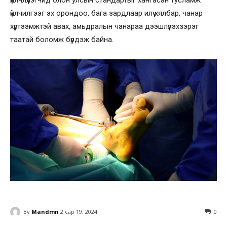
үйлчилгээг эх орондоо, бага зардлаар илүү хялбар, чанар
хүртээмжтэй авах, амьдралын чанараа дээшлүүлэхзэрэг
таатай боломж бүрдэж байна.
By
Mandmn
2 сар 19, 2024
0