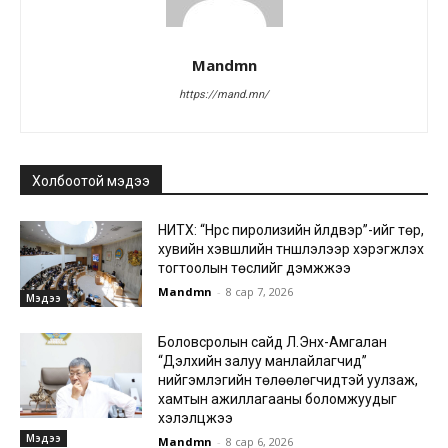
Mandmn
https://mand.mn/
Холбоотой мэдээ
НИТХ: “Нүүрс пиролизийн үйлдвэр”-ийг төр,
хувийн хэвшлийн түншлэлээр хэрэгжүүлэх
тогтоолын төслийг дэмжжээ
Mandmn
-
8 сар 7, 2026
Мэдээ
Боловсролын сайд Л.Энх-Амгалан
“Дэлхийн залуу манлайлагчид”
нийгэмлэгийн төлөөлөгчидтэй уулзаж,
хамтын ажиллагааны боломжуудыг
хэлэлцжээ
Мэдээ
Mandmn
-
8 сар 6, 2026