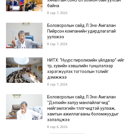
хяналтын сонсгол зохион байгуулсан
байна
8 сар 7, 2026
Боловсролын сайд Л.Энх-Амгалан
Пийрсон компанийн удирдлагатай
уулзжээ
8 сар 7, 2026
НИТХ: “Нүүрс пиролизийн үйлдвэр”-ийг
төр, хувийн хэвшлийн түншлэлээр
хэрэгжүүлэх тогтоолын төслийг
дэмжжээ
8 сар 7, 2026
Боловсролын сайд Л.Энх-Амгалан
“Дэлхийн залуу манлайлагчид”
нийгэмлэгийн төлөөлөгчидтэй уулзаж,
хамтын ажиллагааны боломжуудыг
хэлэлцжээ
8 сар 6, 2026