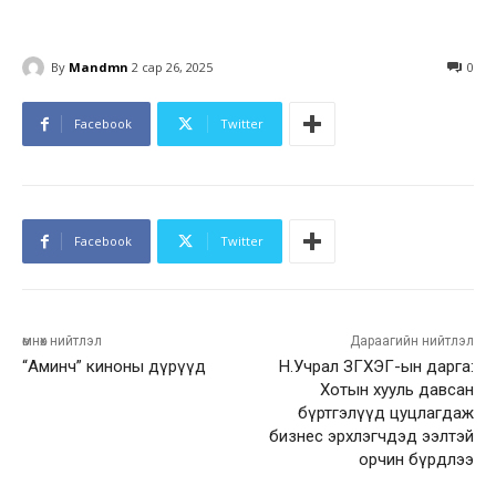
By
Mandmn
2 сар 26, 2025
0
Facebook
Twitter
Facebook
Twitter
өмнөх нийтлэл
Дараагийн нийтлэл
“Аминч” киноны дүрүүд
Н.Учрал ЗГХЭГ-ын дарга:
Хотын хууль давсан
бүртгэлүүд цуцлагдаж
бизнес эрхлэгчдэд ээлтэй
орчин бүрдлээ