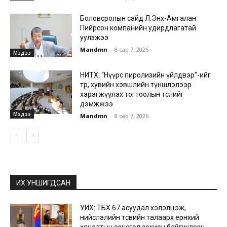
Боловсролын сайд Л.Энх-Амгалан
Пийрсон компанийн удирдлагатай
уулзжээ
Mandmn
-
8 сар 7, 2026
Мэдээ
НИТХ: “Нүүрс пиролизийн үйлдвэр”-ийг
төр, хувийн хэвшлийн түншлэлээр
хэрэгжүүлэх тогтоолын төслийг
дэмжжээ
Мэдээ
Mandmn
-
8 сар 7, 2026
ИХ УНШИГДСАН
УИХ: ТБХ 67 асуудал хэлэлцэж,
нийслэлийн төсвийн талаарх ерөнхий