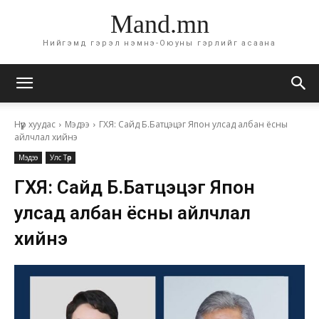
Mand.mn
Нийгэмд гэрэл нэмнэ-Оюуны гэрлийг асаана
Нүүр хуудас
Мэдээ
ГХЯ: Сайд Б.Батцэцэг Япон улсад албан ёсны
айлчлал хийнэ
Мэдээ
Улс Төр
ГХЯ: Сайд Б.Батцэцэг Япон
улсад албан ёсны айлчлал
хийнэ