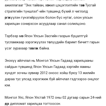
ажиллагааг “Энх тайван, хөгжил цэцэглэлтийн төлөөх Тусгай
стратегийн түншлэл”-ийн түвшинд бүхий л чиглэлд
өргөжүүлэн гүнзгийрүүлэх болон бүс нутаг, олон улсын
харилцан сонирхсон асуудлаар санал солилцоно.
Тэрбээр мөн Япон Улсын Засгийн газрын буцалтгүй
тусламжаар хэрэгжүүлэх төслүүдийн баримт бичигт гарын
үсэг зурахаар төлөвлөж байна.
Энэхүү айлчлал нь Монгол Улсын Гадаад харилцааны
сайдын түвшинд Япон Улсын Гадаад хэргийн яамны
хүндэт зочны хувиар 2012 оноос хойш буюу 13 жилийн
дараа тус улсад хэрэгжиж буй айлчлал гэдгээрээ онцлог
юм.
Монгол Улс, Япон Улстай 1972 оны 02 дугаар сарын 24-ний
өдөр дипломат харилцаа тогтоосон.