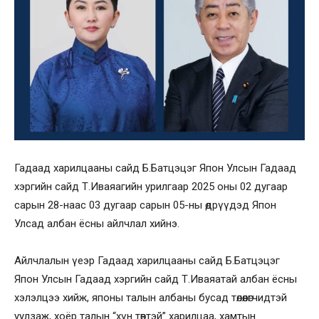
Гадаад харилцааны сайд Б.Батцэцэг Япон Улсын Гадаад
хэргийн сайд Т.Иваяагийн урилгаар 2025 оны 02 дугаар
сарын 28-наас 03 дугаар сарын 05-ны өдрүүдэд Япон
Улсад албан ёсны айлчлал хийнэ.
Айлчлалын үеэр Гадаад харилцааны сайд Б.Батцэцэг
Япон Улсын Гадаад хэргийн сайд Т.Иваяатай албан ёсны
хэлэлцээ хийж, японы талын албаны бусад төлөөлөгчидтэй
уулзаж, хоёр талын “хүн төвтэй” харилцаа, хамтын