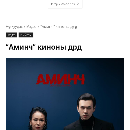
илүү их ачаалах