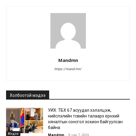
Mandmn
https://mand.mn/
Холбоотой мэдээ
УИХ: ТБХ 67 асуудал хэлэлцэж,
нийслэлийн төсвийн талаарх ерөнхий
хяналтын сонсгол зохион байгуулсан
байна
Мэдээ
Mandmn
-
8 сар 7, 2026