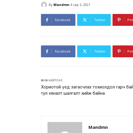
By
Mandmn
4 сар 5, 2021
Facebook
Twitter
Pin
Facebook
Twitter
Pin
өмнөх нийтлэл
Хориотой үед загасчлах тохиолдол гарч ба
тул хяналт шалгалт хийж байна
Mandmn