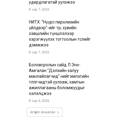
удирдлагатай уулзжээ
8 сар 7, 2026
НИТХ: “Нүүрс пиролизийн
үйлдвэр”-ийг төр, хувийн
хэвшлийн түншлэлээр
хэрэгжүүлэх тогтоолын төслийг
дэмжжээ
8 сар 7, 2026
Боловсролын сайд Л.Энх-
Амгалан “Дэлхийн залуу
манлайлагчид” нийгэмлэгийн
төлөөлөгчидтэй уулзаж, хамтын
ажиллагааны боломжуудыг
хэлэлцжээ
8 сар 6, 2026
илүү их ачаалах