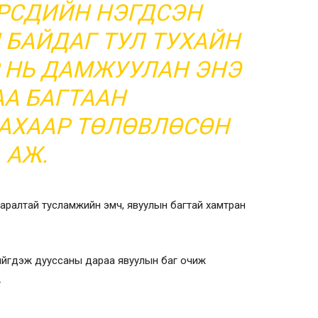
РСДИЙН НЭГДСЭН
БАЙДАГ ТУЛ ТУХАЙН
 НЬ ДАМЖУУЛАН ЭНЭ
А БАГТААН
АХААР ТӨЛӨВЛӨСӨН
АЖ.
яаралтай тусламжийн эмч, явуулын багтай хамтран
ийгдэж дууссаны дараа явуулын баг очиж
.