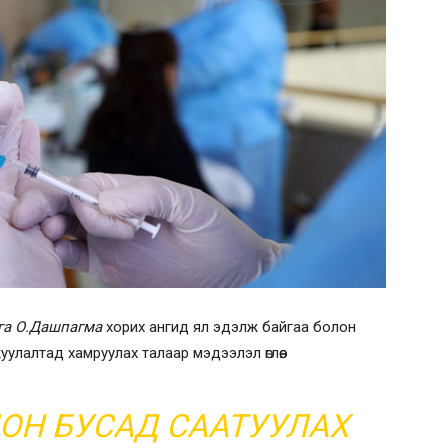
га О.Дашпагма
хорих ангид ял эдэлж байгаа болон
улалтад хамруулах талаар мэдээлэл өглөө.
ОН БУСАД СААТУУЛАХ