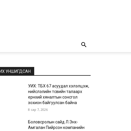
ИХ УНШИГДСАН
УИХ: ТБХ 67 асуудал хэлэлцэж,
нийслэлийн төсвийн талаарх
ерөнхий хяналтын сонсгол
зохион байгуулсан байна
8 сар 7, 2026
Боловсролын сайд Л.Энх-
Амгалан Пийрсон компанийн