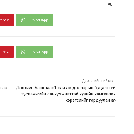
0
terest
WhatsApp
terest
WhatsApp
Дараагийн нийтлэл
йгаа
Дэлхийн Банкнаас1 сая ам.долларын буцалтгүй
тусламжийн санхүүжилттэй хувийн хамгаалах
хэрэгслийг гардуулан өглөө