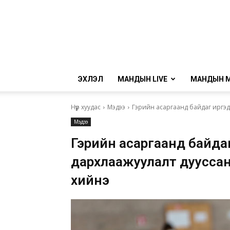
ЭХЛЭЛ
МАНДЫН LIVE
МАНДЫН 
Нүүр хуудас
Мэдээ
Гэрийн асаргаанд байдаг иргэд
Мэдээ
Гэрийн асаргаанд байда
дархлаажуулалт дууссан
хийнэ