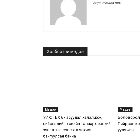
https://mand.mn/
Холбоотой мэдээ
Мэдээ
Мэдээ
УИХ: ТБХ 67 асуудал хэлэлцэж,
Боловсролы
нийслэлийн төсвийн талаарх ерөнхий
Пийрсон ко
хяналтын сонсгол зохион
уулзжээ
байгуулсан байна