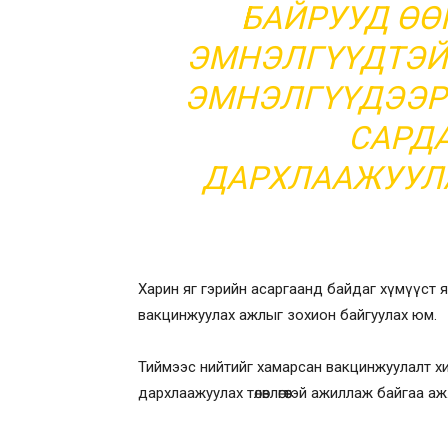
БАЙРУУД ӨӨ
ЭМНЭЛГҮҮДТЭЙ 
ЭМНЭЛГҮҮДЭЭР
САРДА
ДАРХЛААЖУУЛ
Харин яг гэрийн асаргаанд байдаг хүмүүст 
вакцинжуулах ажлыг зохион байгуулах юм.
Тиймээс нийтийг хамарсан вакцинжуулалт х
дархлаажуулах төлөвлөгөөтэй ажиллаж байгаа аж