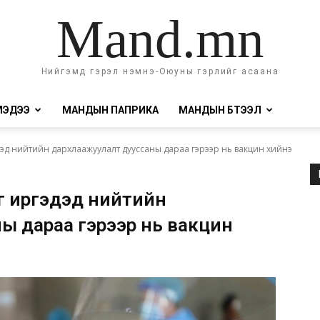
Mand.mn
Нийгэмд гэрэл нэмнэ-Оюуны гэрлийг асаана
МЭДЭЭ
МАНДЫН ПАПРИКА
МАНДЫН БҮТЭЭЛ
эд нийтийн дархлаажуулалт дууссаны дараа гэрээр нь вакцин хийнэ
г иргэдэд нийтийн
ы дараа гэрээр нь вакцин