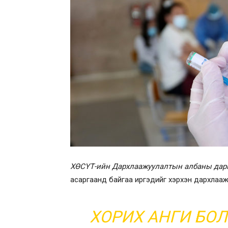
ХӨСҮТ-ийн Дархлаажуулалтын албаны дар
асаргаанд байгаа иргэдийг хэрхэн дархлаажу
ХОРИХ АНГИ БОЛ