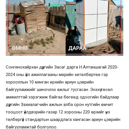
Сонгинохайрхан дүүргийн Засаг дарга Н.Алтаншагай 2020-
2024 оны үйл ажиллагааны мөрийн хөтөлбөртөө гэр
хорооллын 10 мянган өрхийн ариун цэврийн
байгууламжийг шинэчлэх ажлыг тусгасан. Энэхүү төсөл
амжилттай хэрэгжиж байгаа бөгөөд одоогийн байдлаар
дүүргийн Захиалагчийн ажлын алба орон нутгийн өмчит
тооцоот үйлдвэрийн газар 12 хорооны 220 өрхийг үнэ
төлбөргүй стандартын шаардлага хангасан ариун цэврийн
байгууламжтай болголоо.