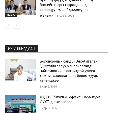
буй асуудлуудыг долоо хоног бүр
Засгийн газрын хуралдаанд
танилцуулж, шийдвэрлүүлнэ
Мэдээ
Mandmn
-
8 сар 6, 2026
ИХ УНШИГДСАН
Боловсролын сайд Л.Энх-Амгалан
“Дэлхийн залуу манлайлагчид”
нийгэмлэгийн төлөөлөгчидтэй уулзаж,
хамтын ажиллагааны боломжуудыг
хэлэлцжээ
8 сар 6, 2026
ХЗДХЯ: “Явуулын оффис” Нарантуул
ОУХТ-д ажиллалаа
8 сар 6, 2026