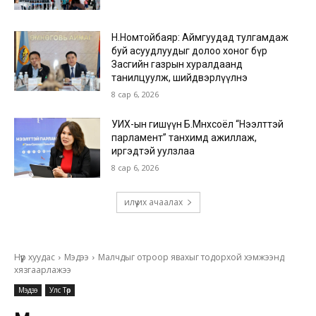
Н.Номтойбаяр: Аймгуудад тулгамдаж
буй асуудлуудыг долоо хоног бүр
Засгийн газрын хуралдаанд
танилцуулж, шийдвэрлүүлнэ
8 сар 6, 2026
УИХ-ын гишүүн Б.Мөнхсоёл “Нээлттэй
парламент” танхимд ажиллаж,
иргэдтэй уулзлаа
8 сар 6, 2026
илүү их ачаалах