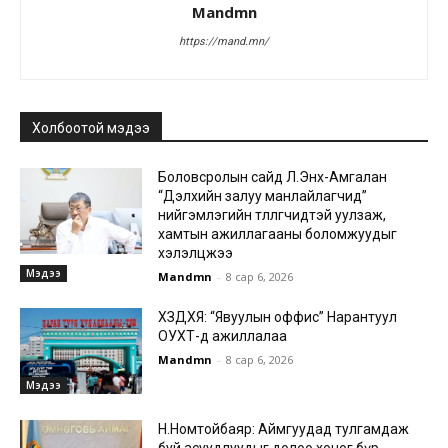
Mandmn
https://mand.mn/
Холбоотой мэдээ
Боловсролын сайд Л.Энх-Амгалан
“Дэлхийн залуу манлайлагчид”
нийгэмлэгийн төлөөлөгчидтэй уулзаж,
хамтын ажиллагааны боломжуудыг
хэлэлцжээ
Мэдээ
Mandmn
-
8 сар 6, 2026
ХЗДХЯ: “Явуулын оффис” Нарантуул
ОУХТ-д ажиллалаа
Mandmn
-
8 сар 6, 2026
Мэдээ
Н.Номтойбаяр: Аймгуудад тулгамдаж