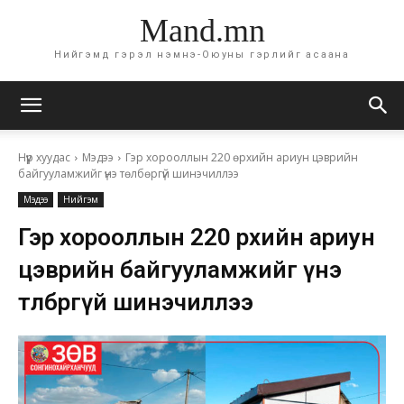
Mand.mn
Нийгэмд гэрэл нэмнэ-Оюуны гэрлийг асаана
Нүүр хуудас
Мэдээ
Гэр хорооллын 220 өрхийн ариун цэврийн
байгууламжийг үнэ төлбөргүй шинэчиллээ
Мэдээ
Нийгэм
Гэр хорооллын 220 өрхийн ариун
цэврийн байгууламжийг үнэ
төлбөргүй шинэчиллээ