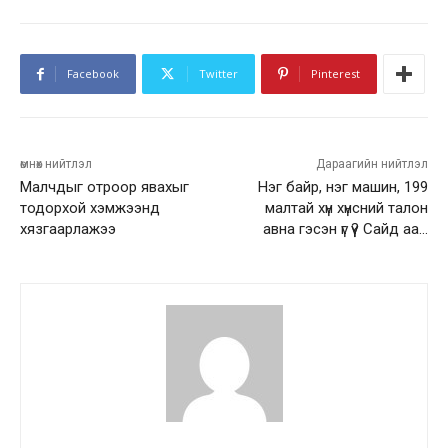
Facebook
Twitter
Pinterest
өмнөх нийтлэл
Дараагийн нийтлэл
Малчдыг отроор явахыг
Нэг байр, нэг машин, 199
тодорхой хэмжээнд
малтай хүн хүнсний талон
хязгаарлажээ
авна гэсэн үг үү? Сайд аа…