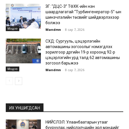
ЗГ: “ДЦС-3” ТӨХК-ийн нэн
шаардлагатай “Турбингенератор-5”-ын
шинэчлэлийн төсвийг шийдвэрлэхээр
болжээ
Мэдээ
Mandmn
-
8 сар 7, 2026
СХД: Сургууль, цэцэрлэгийн
автомашины зогсоолыг нэмэгдүүлэх
зорилгоор дүүргийн 19-р хороонд 92-р
цэцэрлэгийн урд талд 62 автомашины
зогсоол барьжээ
Мэдээ
Mandmn
-
8 сар 7, 2026
ИХ УНШИГДСАН
НИЙСЛЭЛ: Улаанбаатарын утааг
бууруулах, нийслэлчүүдийн эрүүл мэндийг