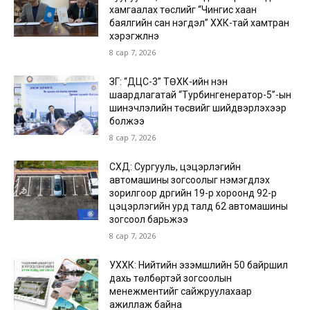
хамгаалах төслийг “Чингис хаан
баялгийн сан нэгдэл” ХХК-тай хамтран
хэрэгжүүлнэ
8 сар 7, 2026
ЗГ: “ДЦС-3” ТӨХК-ийн нэн
шаардлагатай “Турбингенератор-5”-ын
шинэчлэлийн төсвийг шийдвэрлэхээр
болжээ
8 сар 7, 2026
СХД: Сургууль, цэцэрлэгийн
автомашины зогсоолыг нэмэгдүүлэх
зорилгоор дүүргийн 19-р хороонд 92-р
цэцэрлэгийн урд талд 62 автомашины
зогсоол барьжээ
8 сар 7, 2026
УХХК: Нийтийн эзэмшлийн 50 байршил
дахь төлбөртэй зогсоолын
менежментийг сайжруулахаар
ажиллаж байна