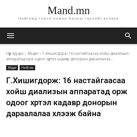
Mand.mn
Нийгэмд гэрэл нэмнэ-Оюуны гэрлийг асаана
Нүүр хуудас
Мэдээ
Г.Хишигдорж: 16 настайгаасаа хойш диализын
аппаратад орж одоог хүртэл кадавр донорын дараалалаа...
Мэдээ
Нийгэм
Г.Хишигдорж: 16 настайгаасаа
хойш диализын аппаратад орж
одоог хүртэл кадавр донорын
дараалалаа хүлээж байна