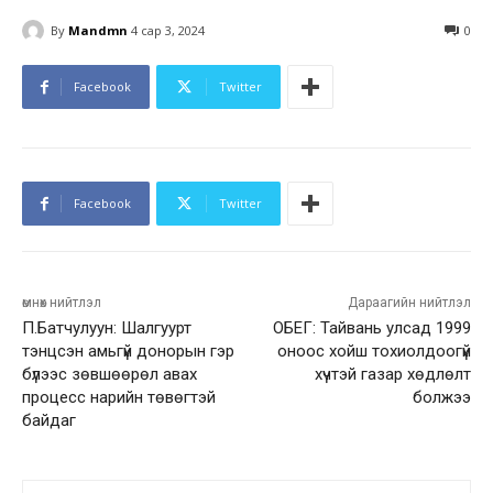
By
Mandmn
4 сар 3, 2024
0
Facebook
Twitter
Facebook
Twitter
өмнөх нийтлэл
Дараагийн нийтлэл
П.Батчулуун: Шалгуурт
ОБЕГ: Тайвань улсад 1999
тэнцсэн амьгүй донорын гэр
оноос хойш тохиолдоогүй
бүлээс зөвшөөрөл авах
хүчтэй газар хөдлөлт
процесс нарийн төвөгтэй
болжээ
байдаг