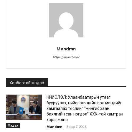
Mandmn
https://mand.mn/
Холбоотой мэдээ
НИЙСЛЭЛ: Улаанбаатарын утааг
бууруулах, нийслэлчүүдийн эрүүл мэндийг
хамгаалах төслийг “Чингис хаан
баялгийн сан нэгдэл” ХХК-тай хамтран
хэрэгжүүлнэ
Мэдээ
Mandmn
-
8 сар 7, 2026