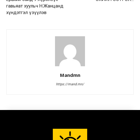
гавьяат хуульч Н.Жанцанд
хүндэтгэл үзүүлэв
Mandmn
https://mand.mn/