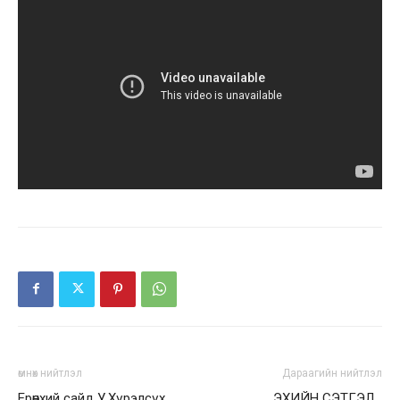
өмнөх нийтлэл
Дараагийн нийтлэл
Ерөнхий сайд У.Хүрэлсүх
ЭХИЙН СЭТГЭЛ…