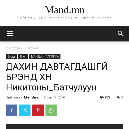
Mand.mn
Нийгэмд гэрэл нэмнэ-Оюуны гэрлийг асаана
Нүүр хуудас
Бусад
Бусад
Влог
МАНДЫН ПАПРИКА
ДАХИН ДАВТАГДАШГҮЙ
БРЭНД ХҮН
Никитоны_Батчулуун
Нийтэлсэн
Mandmn
-
8 сар 19, 2020
878
0