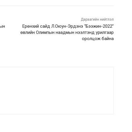
Дараагийн нийтлэл
-ын
Ерөнхий сайд Л.Оюун-Эрдэнэ “Бээжин-2022”
өвлийн Олимпын наадмын нээлтэнд урилгаар
оролцож байна