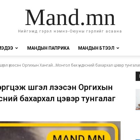
Mand.mn
Нийгэмд гэрэл нэмнэ-Оюуны гэрлийг асаана
МЭДЭЭ
МАНДЫН ПАПРИКА
МАНДЫН БҮТЭЭЛ
үгэл үлээсэн Оргихын Хангай...Монгол бөх үндэсний бахархал цэвэр тунгалаг.
гүүцэж шүгэл үлээсэн Оргихын
сний бахархал цэвэр тунгалаг