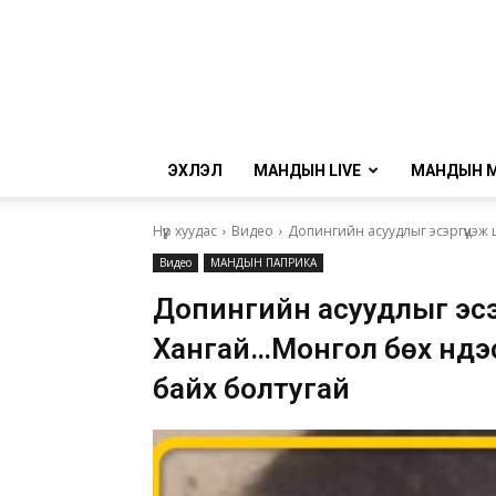
ЭХЛЭЛ
МАНДЫН LIVE
МАНДЫН 
Нүүр хуудас
Видео
Допингийн асуудлыг эсэргүүцэж ш
Видео
МАНДЫН ПАПРИКА
Допингийн асуудлыг эсэр
Хангай…Монгол бөх үндэ
байх болтугай