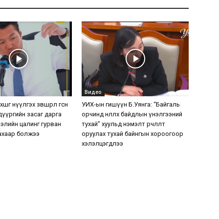
Видео
шөөг нүүлгэх зөвшөөрөл өгсөн
УИХ-ын гишүүн Б.Уянга: “Байгаль
дүүргийн засаг дарга
орчинд нөлөөлөх байдлын үнэлгээний
элийн цалинг гурван
тухай” хуульд нэмэлт өөрчлөлт
ахаар болжээ
оруулах тухай байнгын хороогоор
хэлэлцэгдлээ