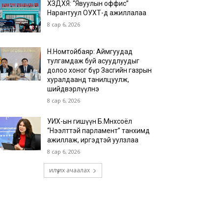
ХЗДХЯ: “Явуулын оффис”
Нарантуул ОУХТ-д ажиллалаа
8 сар 6, 2026
Н.Номтойбаяр: Аймгуудад
тулгамдаж буй асуудлуудыг
долоо хоног бүр Засгийн газрын
хуралдаанд танилцуулж,
шийдвэрлүүлнэ
8 сар 6, 2026
УИХ-ын гишүүн Б.Мөнхсоёл
“Нээлттэй парламент” танхимд
ажиллаж, иргэдтэй уулзлаа
8 сар 6, 2026
илүү их ачаалах