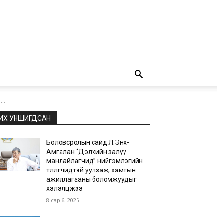
..
ИХ УНШИГДСАН
Боловсролын сайд Л.Энх-
Амгалан “Дэлхийн залуу
манлайлагчид” нийгэмлэгийн
төлөөлөгчидтэй уулзаж, хамтын
ажиллагааны боломжуудыг
хэлэлцжээ
8 сар 6, 2026