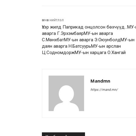
өмнөх нийтлэл
Үхэр жилд Паприкад онцолсон бөхчүүд…МУ
аварга Г.ЭрхэмбаярМУ-ын аварга
С.МөнхбатМУ-ын аварга Э.ОюунболдМУ-ын
даян аварга Н.БатсуурьМУ-ын арслан
Ц.СодномдоржМУ-ын харцага О.Хангай
Mandmn
https://mand.mn/