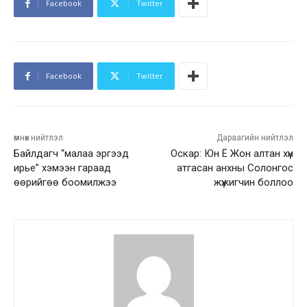
Facebook
Twitter
Facebook
Twitter
өмнөх нийтлэл
Дараагийн нийтлэл
Байлдагч “малаа эргээд
Оскар: Юн Ё Жон алтан хүн
ирье” хэмээн гараад
атгасан анхны Солонгос
өөрийгөө боомилжээ
жүжигчин боллоо