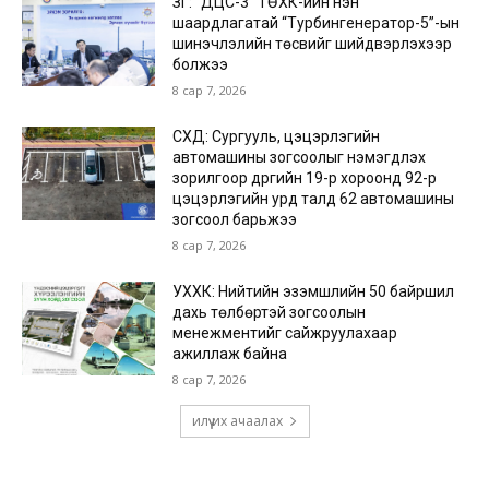
ЗГ: “ДЦС-3” ТӨХК-ийн нэн
шаардлагатай “Турбингенератор-5”-ын
шинэчлэлийн төсвийг шийдвэрлэхээр
болжээ
8 сар 7, 2026
СХД: Сургууль, цэцэрлэгийн
автомашины зогсоолыг нэмэгдүүлэх
зорилгоор дүүргийн 19-р хороонд 92-р
цэцэрлэгийн урд талд 62 автомашины
зогсоол барьжээ
8 сар 7, 2026
УХХК: Нийтийн эзэмшлийн 50 байршил
дахь төлбөртэй зогсоолын
менежментийг сайжруулахаар
ажиллаж байна
8 сар 7, 2026
илүү их ачаалах