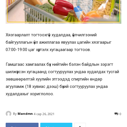
Хязгаарлалт тогтоохгүй худалдаа, үйлчилгээний
байгууллагын үйл ажиллагаа явуулах цагийн хязгаарыг
07:00-19:00 цаг хүртэлх хугацаагаар тогтоов.
Гамшгаас хамгаалах бүх нийтийн бэлэн байдлын зэрэгт
шилжүүлсэн хугацаанд согтууруулах ундаа худалдах тусгай
зөвшөөрөлтэй хуулийн этгээдэд спиртийн өндөр
агууламж (18 хувиас дээш) бүхий согтууруулах ундаа
худалдахыг хориглолоо.
By
Mandmn
4 сар 26, 2021
0