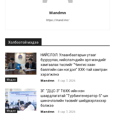
Mandmn
https://mand.mn/
Холбоотой мэдээ
НИЙСЛЭЛ: Улаанбаатарын утааг
бууруулах, нийслэлчүүдийн эрүүл мэндийг
хамгаалах төслийг “Чингис хаан
баялгийн сан нэгдэл” ХХК-тай хамтран
хэрэгжүүлнэ
Мэдээ
Mandmn
-
8 сар 7, 2026
ЗГ: “ДЦС-3” ТӨХК-ийн нэн
шаардлагатай “Турбингенератор-5”-ын
шинэчлэлийн төсвийг шийдвэрлэхээр
болжээ
Мэдээ
Mandmn
-
8 сар 7, 2026