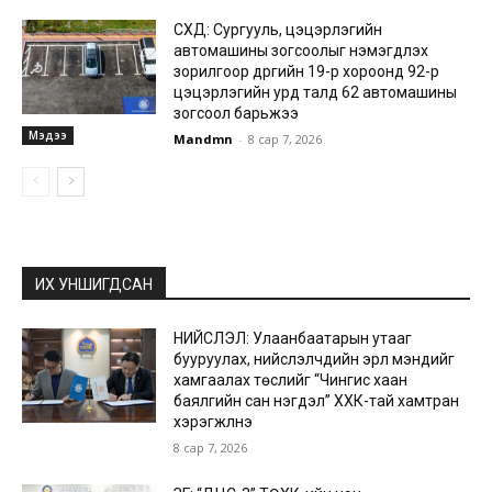
СХД: Сургууль, цэцэрлэгийн
автомашины зогсоолыг нэмэгдүүлэх
зорилгоор дүүргийн 19-р хороонд 92-р
цэцэрлэгийн урд талд 62 автомашины
зогсоол барьжээ
Мэдээ
Mandmn
-
8 сар 7, 2026
ИХ УНШИГДСАН
НИЙСЛЭЛ: Улаанбаатарын утааг
бууруулах, нийслэлчүүдийн эрүүл мэндийг
хамгаалах төслийг “Чингис хаан
баялгийн сан нэгдэл” ХХК-тай хамтран
хэрэгжүүлнэ
8 сар 7, 2026