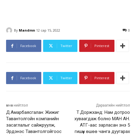
By
Mandmn
12 сар 15, 2022
0
Facebook
Twitter
Pinterest
Facebook
Twitter
Pinterest
өмнөх нийтлэл
Дараагийн нийтлэл
Д.Амарбаясгалан: Жижиг
Т.Доржханд: Нам дотроо
Тавантолгойн компанийн
хуваагдаж болно МАН АН.
засаглалыг сайжруулж,
АТГ-аас зарласан энэ 5
Эрдэнэс Тавантолгойгоос
гишүүн өшөө чанга дуугарах