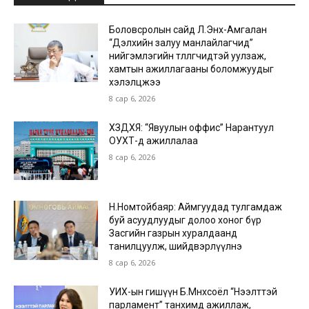
Боловсролын сайд Л.Энх-Амгалан
“Дэлхийн залуу манлайлагчид”
нийгэмлэгийн төлөөлөгчидтэй уулзаж,
хамтын ажиллагааны боломжуудыг
хэлэлцжээ
8 сар 6, 2026
ХЗДХЯ: “Явуулын оффис” Нарантуул
ОУХТ-д ажиллалаа
8 сар 6, 2026
Н.Номтойбаяр: Аймгуудад тулгамдаж
буй асуудлуудыг долоо хоног бүр
Засгийн газрын хуралдаанд
танилцуулж, шийдвэрлүүлнэ
8 сар 6, 2026
УИХ-ын гишүүн Б.Мөнхсоёл “Нээлттэй
парламент” танхимд ажиллаж,