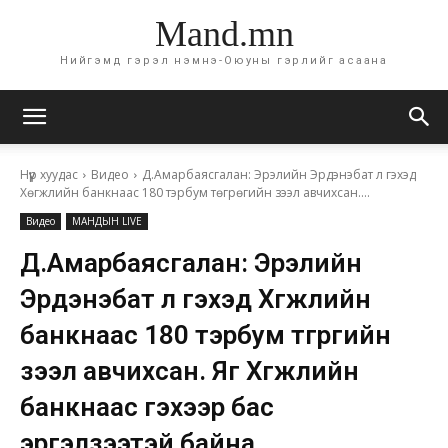
Mand.mn
Нийгэмд гэрэл нэмнэ-Оюуны гэрлийг асаана
Нүүр хуудас
Видео
Д.Амарбаясгалан: Эрэлийн Эрдэнэбат л гэхэд
Хөгжлийн банкнаас 180 тэрбум төгрөгийн зээл авчихсан....
Видео
МАНДЫН LIVE
Д.Амарбаясгалан: Эрэлийн
Эрдэнэбат л гэхэд Хөгжлийн
банкнаас 180 тэрбум төгрөгийн
зээл авчихсан. Яг Хөгжлийн
банкнаас гэхээр бас
эргэлзээтэй байна.