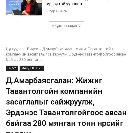
иргэдтэй уулзлаа
8 сар 6, 2026
илүү их ачаалах