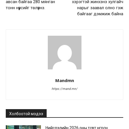
авсан байгаа 280 мянган
хэрэгтэй жинхэнэ хулгайч
тонн нүүрсийг төлүүлнэ.
нарыг заавал олно гэж
байгааг дэмжиж байна
Mandmn
https://mand.mn/
Холбоотой мэдээ
Нийслэлийн 2026 оны төсөвт өнгөрсөн