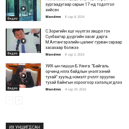
зургаадугаар сарын 17-нд тодотгол
хийсэн
Mandmn
-
8 сар 4, 2026
Видео
С.Зоригийн хөшөөг нүүлгэх зөвшөөрөл өгсөн
Сүхбаатар дүүргийн засаг дарга
М.Алтангэрэлийн цалинг гурван сараар
хасахаар болжээ
Видео
Mandmn
-
8 сар 3, 2026
УИХ-ын гишүүн Б.Уянга: “Байгаль
орчинд нөлөөлөх байдлын үнэлгээний
тухай” хуульд нэмэлт өөрчлөлт оруулах
тухай байнгын хороогоор хэлэлцэгдлээ
Видео
Mandmn
-
4 сар 29, 2026
ИХ УНШИГДСАН