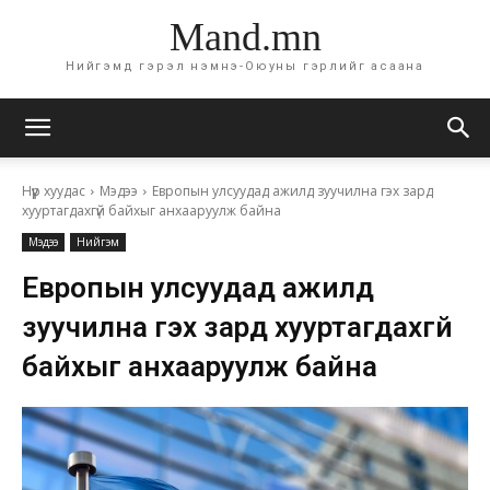
Mand.mn
Нийгэмд гэрэл нэмнэ-Оюуны гэрлийг асаана
Нүүр хуудас
Мэдээ
Европын улсуудад ажилд зуучилна гэх зард
хууртагдахгүй байхыг анхааруулж байна
Мэдээ
Нийгэм
Европын улсуудад ажилд
зуучилна гэх зард хууртагдахгүй
байхыг анхааруулж байна