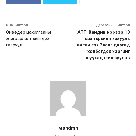
өмнөх нийтлэл
Дараагийн нийтлэл
Өнөөдөр цахилгааны
АТГ: Хандив нэрээр 10
хязгаарлалт хийгдэх
сая төгрөгийн хахууль
газрууд
авсан гэх Засаг даргад
холбогдох хэргийг
шүүхэд шилжүүлэв
Mandmn