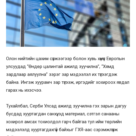
Олон нийтийн цахим сүлжээгээр болон хувь хүмүүс Европын
улсуудад “Өндөр цалинтай ажилд зуучилна”, “Хямд
зардлаар аялуулна” зэрэг зар мэдээлэл их түгээгдэж
байна. Ингэж хуурамч зар түгээж, иргэдийг хохироох явдал
гарах нь ихэсчээ.
Тухайлбал, Серби Улсад ажилд зуучилна гэх зарын дагуу
бусдад хууртагдан санхүү, эд материал, сэтгэл санааны
хохирол амсах тохиолдол гарч байгаа тул ийм төрлийн
мэдээлэлд хууртагдахгүй байхыг ГХЯ-аас сэрэмжлүүлж