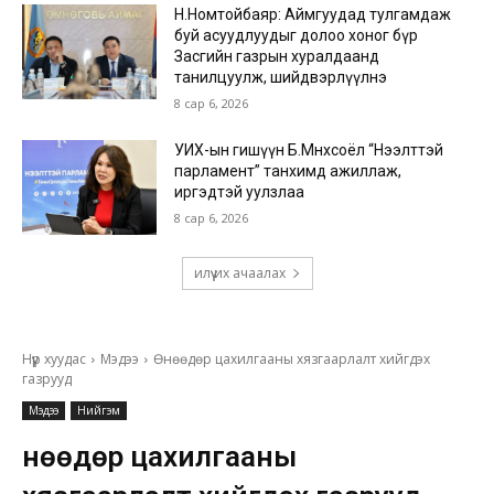
Н.Номтойбаяр: Аймгуудад тулгамдаж
буй асуудлуудыг долоо хоног бүр
Засгийн газрын хуралдаанд
танилцуулж, шийдвэрлүүлнэ
8 сар 6, 2026
УИХ-ын гишүүн Б.Мөнхсоёл “Нээлттэй
парламент” танхимд ажиллаж,
иргэдтэй уулзлаа
8 сар 6, 2026
илүү их ачаалах