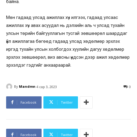
байна.
Мөн гадаад улсад ажиллах хүч илгээх, гадаад улсаас
ажиллах хүч авах асуудал нь дэлхийн аль ч улсад тухайн
улсын төрийн байгууллагын тусгай зөвшөөрөл шаарддаг
үйл ажиллагаа бөгөөд гадаад улсад хөдөлмөр эрхлэх
иргэд тухайн улсын холбогдох хуулийн дагуу хөдөлмөр
эрхлэх зөвшөөрөл, виз авсны үндсэн дээр ажил хөдөлмөр
эрхэлдэг гэдгийг анхаараарай.
By
Mandmn
4 сар 3, 2023
0
Facebook
Twitter
Facebook
Twitter