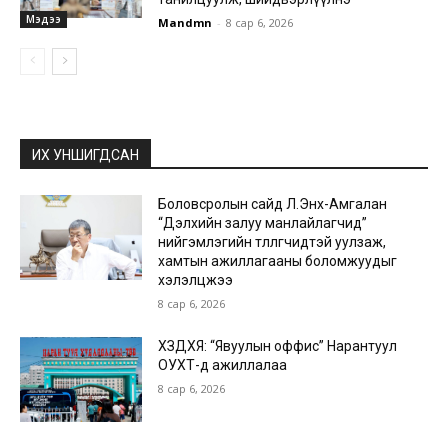
Мэдээ
Mandmn
-
8 сар 6, 2026
ИХ УНШИГДСАН
Боловсролын сайд Л.Энх-Амгалан
“Дэлхийн залуу манлайлагчид”
нийгэмлэгийн төлөөлөгчидтэй уулзаж,
хамтын ажиллагааны боломжуудыг
хэлэлцжээ
8 сар 6, 2026
ХЗДХЯ: “Явуулын оффис” Нарантуул
ОУХТ-д ажиллалаа
8 сар 6, 2026