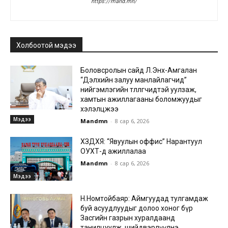
https://mand.mn/
Холбоотой мэдээ
Боловсролын сайд Л.Энх-Амгалан
“Дэлхийн залуу манлайлагчид”
нийгэмлэгийн төлөөлөгчидтэй уулзаж,
хамтын ажиллагааны боломжуудыг
хэлэлцжээ
Мэдээ
Mandmn
-
8 сар 6, 2026
ХЗДХЯ: “Явуулын оффис” Нарантуул
ОУХТ-д ажиллалаа
Mandmn
-
8 сар 6, 2026
Мэдээ
Н.Номтойбаяр: Аймгуудад тулгамдаж
буй асуудлуудыг долоо хоног бүр
Засгийн газрын хуралдаанд
танилцуулж, шийдвэрлүүлнэ