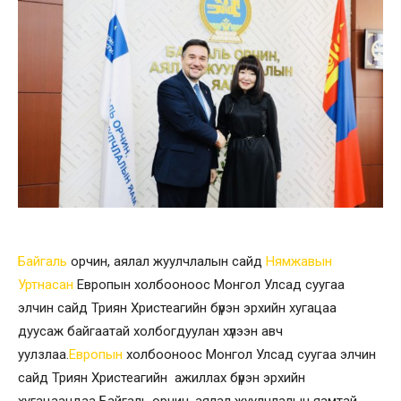
Байгаль
орчин, аялал жуулчлалын сайд
Нямжавын
Уртнасан
Европын холбооноос Монгол Улсад суугаа
элчин сайд Триян Христеагийн бүрэн эрхийн хугацаа
дуусаж байгаатай холбогдуулан хүлээн авч
уулзлаа.
Европын
холбооноос Монгол Улсад суугаа элчин
сайд Триян Христеагийн ажиллах бүрэн эрхийн
хугацаандаа Байгаль орчин, аялал жуулчлалын яамтай