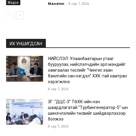
Мэдээ
Mandmn
-
8 сар 7, 2026
ИХ УНШИГДСАН
НИЙСЛЭЛ: Улаанбаатарын утааг
бууруулах, нийслэлчүүдийн эрүүл мэндийг
хамгаалах төслийг “Чингис хаан
баялгийн сан нэгдэл” ХХК-тай хамтран
хэрэгжүүлнэ
8 сар 7, 2026
ЗГ: “ДЦС-3” ТӨХК-ийн нэн
шаардлагатай “Турбингенератор-5”-ын
шинэчлэлийн төсвийг шийдвэрлэхээр
болжээ
8 сар 7, 2026