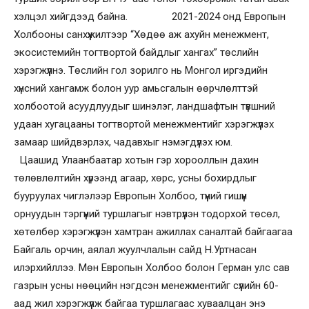
хэлцэл хийгдээд байна. 2021-2024 онд Европын
Холбооны санхүүжилтээр “Хөдөө аж ахуйн менежмент,
экосистемийн тогтвортой байдлыг хангах” төслийн
хэрэгжүүлнэ. Төслийн гол зорилго нь Монгол иргэдийн
хүнсний хангамж болон уур амьсгалын өөрчлөлттэй
холбоотой асуудлуудыг шинэлэг, ландшафтын түвшний
удаан хугацааны тогтвортой менежментийг хэрэгжүүлэх
замаар шийдвэрлэх, чадавхыг нэмэгдүүлэх юм.
Цаашид Улаанбаатар хотын гэр хорооллын дахин
төлөвлөлтийн хүрээнд агаар, хөрс, усны бохирдлыг
бууруулах чиглэлээр Европын Холбоо, түүний гишүүн
орнуудын тэргүүний туршлагыг нэвтрүүлэн тодорхой төсөл,
хөтөлбөр хэрэгжүүлэн хамтран ажиллах саналтай байгаагаа
Байгаль орчин, аялал жуулчлалын сайд Н.Уртнасан
илэрхийллээ. Мөн Европын Холбоо болон Герман улс сав
газрын усны нөөцийн нэгдсэн менежментийг сүүлийн 60-
аад жил хэрэгжүүлж байгаа туршлагаас хуваалцан энэ