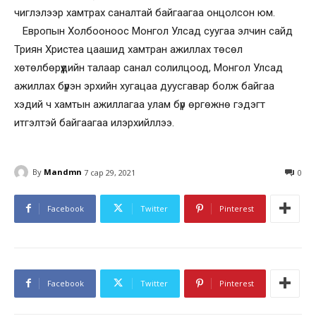
чиглэлээр хамтрах саналтай байгаагаа онцолсон юм.
Европын Холбооноос Монгол Улсад суугаа элчин сайд
Триян Христеа цаашид хамтран ажиллах төсөл
хөтөлбөрүүдийн талаар санал солилцоод, Монгол Улсад
ажиллах бүрэн эрхийн хугацаа дуусгавар болж байгаа
хэдий ч хамтын ажиллагаа улам бүр өргөжнө гэдэгт
итгэлтэй байгаагаа илэрхийллээ.
By
Mandmn
7 сар 29, 2021
0
Facebook
Twitter
Pinterest
Facebook
Twitter
Pinterest