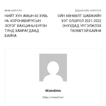
өмнөх нийтлэл
Дараагийн нийтлэл
НИЙТ ХҮН АМЫН 60 ХУВЬ
ОЙН ХӨНӨӨЛТ ШАВЖИЙН
НЬ КОРОНАВИРУСЫН
ХЭТ ОЛШРОЛ 2021-2022
ЭСРЭГ ВАКЦИНЫ БҮРЭН
ОНУУДАД ҮРГЭЛЖЛЭХ
ТУНД ХАМРАГДААД
ТӨЛӨВТЭЙ БАЙНА
БАЙНА
Mandmn
https://mand.mn/