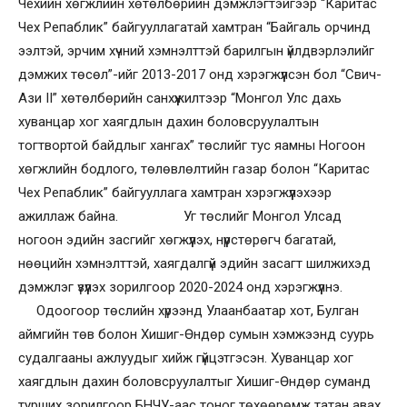
Чехийн хөгжлийн хөтөлбөрийн дэмжлэгтэйгээр “Каритас
Чех Репаблик” байгууллагатай хамтран “Байгаль орчинд
ээлтэй, эрчим хүчний хэмнэлттэй барилгын үйлдвэрлэлийг
дэмжих төсөл”-ийг 2013-2017 онд хэрэгжүүлсэн бол “Свич-
Ази II” хөтөлбөрийн санхүүжилтээр “Монгол Улс дахь
хуванцар хог хаягдлын дахин боловсруулалтын
тогтвортой байдлыг хангах” төслийг тус яамны Ногоон
хөгжлийн бодлого, төлөвлөлтийн газар болон “Каритас
Чех Репаблик” байгууллага хамтран хэрэгжүүлэхээр
ажиллаж байна. Уг төслийг Монгол Улсад
ногоон эдийн засгийг хөгжүүлэх, нүүрстөрөгч багатай,
нөөцийн хэмнэлттэй, хаягдалгүй эдийн засагт шилжихэд
дэмжлэг үзүүлэх зорилгоор 2020-2024 онд хэрэгжүүлнэ.
Одоогоор төслийн хүрээнд Улаанбаатар хот, Булган
аймгийн төв болон Хишиг-Өндөр сумын хэмжээнд суурь
судалгааны ажлуудыг хийж гүйцэтгэсэн. Хуванцар хог
хаягдлын дахин боловсруулалтыг Хишиг-Өндөр суманд
турших зорилгоор БНЧУ-аас тоног төхөөрөмж татан авах