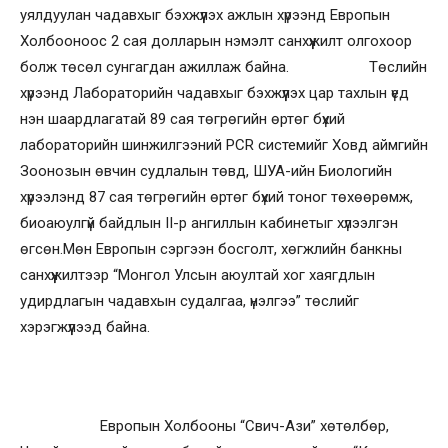
уялдуулан чадавхыг бэхжүүлэх ажлын хүрээнд Европын
Холбооноос 2 сая долларын нэмэлт санхүүжилт олгохоор
болж төсөл сунгагдан ажиллаж байна. Төслийн
хүрээнд Лабораторийн чадавхыг бэхжүүлэх цар тахлын үед
нэн шаардлагатай 89 сая төгрөгийн өртөг бүхий
лабораторийн шинжилгээний PCR системийг Ховд аймгийн
Зоонозын өвчин судлалын төвд, ШУА-ийн Биологийн
хүрээлэнд 87 сая төгрөгийн өртөг бүхий тоног төхөөрөмж,
биоаюулгүй байдлын II-р ангиллын кабинетыг хүлээлгэн
өгсөн.Мөн Европын сэргээн босголт, хөгжлийн банкны
санхүүжилтээр “Монгол Улсын аюултай хог хаягдлын
удирдлагын чадавхын судалгаа, үнэлгээ” төслийг
хэрэгжүүлээд байна.
Европын Холбооны “Свич-Ази” хөтөлбөр,