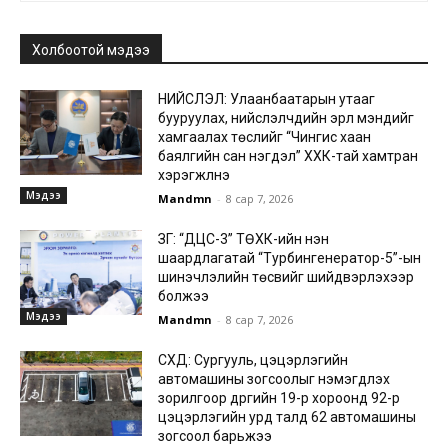
Холбоотой мэдээ
НИЙСЛЭЛ: Улаанбаатарын утааг
бууруулах, нийслэлчүүдийн эрүүл мэндийг
хамгаалах төслийг “Чингис хаан
баялгийн сан нэгдэл” ХХК-тай хамтран
хэрэгжүүлнэ
Мэдээ
Mandmn
-
8 сар 7, 2026
ЗГ: “ДЦС-3” ТӨХК-ийн нэн
шаардлагатай “Турбингенератор-5”-ын
шинэчлэлийн төсвийг шийдвэрлэхээр
болжээ
Мэдээ
Mandmn
-
8 сар 7, 2026
СХД: Сургууль, цэцэрлэгийн
автомашины зогсоолыг нэмэгдүүлэх
зорилгоор дүүргийн 19-р хороонд 92-р
цэцэрлэгийн урд талд 62 автомашины
зогсоол барьжээ