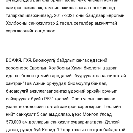
хамтран ажиллаж, хамтын ажиллагаагаа өргөжүүлсэнд
талархал илэрхийлээд, 2017-2021 оны байдлаар Европын
Холбооны санхүүжилтээр 2 төсөл, хөтөлбөр амжилттай
хэрэгжсэнийг онцоллоо.
БОАЖЯ, ГХЯ, Биоаюулгүй байдлыг хангах үндэсний
хорооноос Европын Холбооны Хими, биологи, цацраг
идэвхт болон цөмийн эрсдэлийг бууруулах санаачилгатай
хамтран“Төв Азийн орнуудад биоаюулгүй байдал,
биоаюулгүй ажиллагааг хангах үндэсний эрхзүйн орчныг
сайжруулах бүсийн Р53” төслийг Олон улсын шинжлэх
ухаан технологийн төвтэй хамтран хэрэгжүүлсэн. Төслийн
нийт санхүүжилт 5 сая ам.доллар, үүнээс Монгол Улсад
570,000 ам.долларын санхүүжилт хуваарилагдсан.Дэлхий
дахинд үүсээд буй Ковид-19 цар тахлын нөхцөл байдалтай