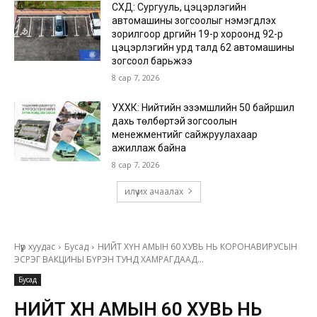
СХД: Сургууль, цэцэрлэгийн
автомашины зогсоолыг нэмэгдүүлэх
зорилгоор дүүргийн 19-р хороонд 92-р
цэцэрлэгийн урд талд 62 автомашины
зогсоол барьжээ
8 сар 7, 2026
УХХК: Нийтийн эзэмшлийн 50 байршил
дахь төлбөртэй зогсоолын
менежментийг сайжруулахаар
ажиллаж байна
8 сар 7, 2026
илүү их ачаалах