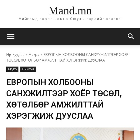
Mand.mn
Нийгэмд гэрэл нэмнэ-Оюуны гэрлийг асаана
Нүүр хуудас
Мэдээ
ЕВРОПЫН ХОЛБООНЫ САНХҮҮЖИЛТЭЭР ХОЁР
ТӨСӨЛ, ХӨТӨЛБӨР АМЖИЛТТАЙ ХЭРЭГЖИЖ ДУУСЛАА
Мэдээ
Нийгэм
ЕВРОПЫН ХОЛБООНЫ
САНХҮҮЖИЛТЭЭР ХОЁР ТӨСӨЛ,
ХӨТӨЛБӨР АМЖИЛТТАЙ
ХЭРЭГЖИЖ ДУУСЛАА