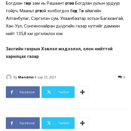
Богдхан төмөр зам нь Рашаант өртөөнөөс Богдхан уулын урдуур
тойрч, Мааньт өртөөтэй холбогдох бөгөөд Төв аймгийн
Алтанбулаг, Сэргэлэн сум, Улаанбаатар хотын Багахангай,
Хан-Уул, Сонгинохайран дүүргийн газар нутгийг дамжин
нийт 135,8 км үргэлжлэх юм.
Засгийн газрын Хэвлэл мэдээлэл, олон нийттэй
харилцах газар
By
Mandmn
8 сар 23, 2021
0
Facebook
Twitter
Facebook
Twitter