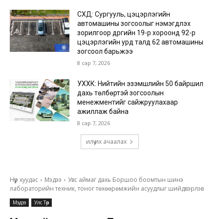
СХД: Сургууль, цэцэрлэгийн
автомашины зогсоолыг нэмэгдүүлэх
зорилгоор дүүргийн 19-р хороонд 92-р
цэцэрлэгийн урд талд 62 автомашины
зогсоол барьжээ
8 сар 7, 2026
УХХК: Нийтийн эзэмшлийн 50 байршил
дахь төлбөртэй зогсоолын
менежментийг сайжруулахаар
ажиллаж байна
8 сар 7, 2026
илүү их ачаалах