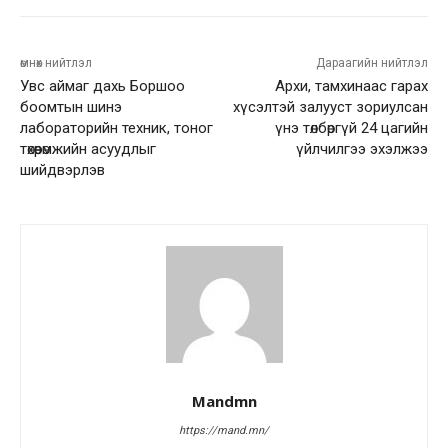
өмнөх нийтлэл
Дараагийн нийтлэл
Увс аймаг дахь Боршоо
Архи, тамхинаас гарах
боомтын шинэ
хүсэлтэй залууст зориулсан
лабораторийн техник, тоног
үнэ төлбөргүй 24 цагийн
төхөөрөмжийн асуудлыг
үйлчилгээ эхэлжээ
шийдвэрлэв
Mandmn
https://mand.mn/