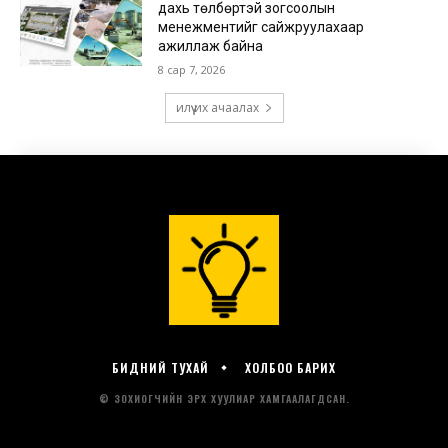
БИДНИЙ ТУХАЙ
ХОЛБОО БАРИХ
© ЗОХИОГЧИЙН ЭРХ ХУУЛИАР ХАМГААЛАГДСАН.