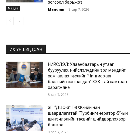
зогсоол барьжээ
Мэдээ
Mandmn
-
8 сар 7, 2026
ИХ УНШИГДСАН
НИЙСЛЭЛ: Улаанбаатарын утааг
бууруулах, нийслэлчүүдийн эрүүл мэндийг
хамгаалах төслийг “Чингис хаан
баялгийн сан нэгдэл” ХХК-тай хамтран
хэрэгжүүлнэ
8 сар 7, 2026
ЗГ: “ДЦС-3” ТӨХК-ийн нэн
шаардлагатай “Турбингенератор-5”-ын
шинэчлэлийн төсвийг шийдвэрлэхээр
болжээ
8 сар 7, 2026