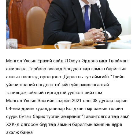
Монгол Улсын Ерөнхий сайд Л.Оюун-Эрдэнэ өнөөдөр Төв аймагт
ажиллана. Тэрбээр эхлээд Богдхан төмөр замын барилгын
ажлын нээлтэд оролцоно. Дараа нь тус аймгийн “Төрийн
үйлчилгээний нэгдсэн төв”-ийн үйл ажиллагаатай
танилцаж, аймгийн иргэдтэй уулзалт хийх юм.
Монгол Улсын Засгийн газрын 2021 оны 08 дугаар сарын
04-ний өдрийн хуралдаанаар Богдхан төмөр замын төслийн
суурь бүтэц барих тусгай зөвшөөрлийг “Тавантолгой төмөр зам”
ХХК-д олгосон бөгөөд төмөр замын барилгын ажил нь өнөөдрөөс
эхэлж байна.