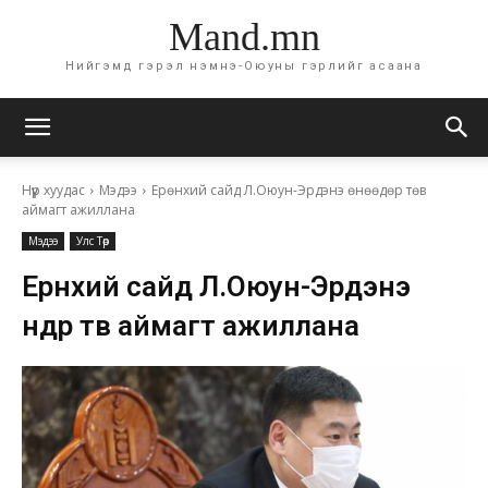
Mand.mn
Нийгэмд гэрэл нэмнэ-Оюуны гэрлийг асаана
Нүүр хуудас
Мэдээ
Ерөнхий сайд Л.Оюун-Эрдэнэ өнөөдөр төв
аймагт ажиллана
Мэдээ
Улс Төр
Ерөнхий сайд Л.Оюун-Эрдэнэ
өнөөдөр төв аймагт ажиллана