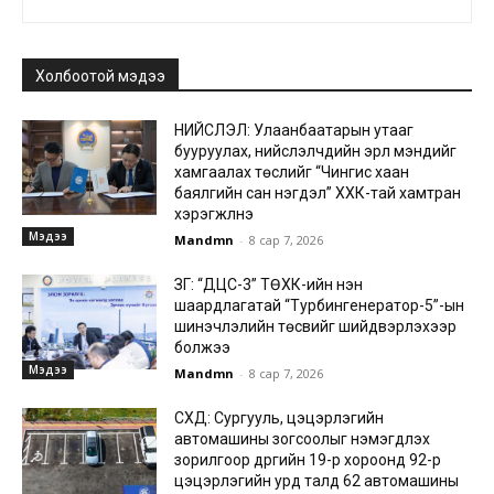
Холбоотой мэдээ
НИЙСЛЭЛ: Улаанбаатарын утааг
бууруулах, нийслэлчүүдийн эрүүл мэндийг
хамгаалах төслийг “Чингис хаан
баялгийн сан нэгдэл” ХХК-тай хамтран
хэрэгжүүлнэ
Мэдээ
Mandmn
-
8 сар 7, 2026
ЗГ: “ДЦС-3” ТӨХК-ийн нэн
шаардлагатай “Турбингенератор-5”-ын
шинэчлэлийн төсвийг шийдвэрлэхээр
болжээ
Мэдээ
Mandmn
-
8 сар 7, 2026
СХД: Сургууль, цэцэрлэгийн
автомашины зогсоолыг нэмэгдүүлэх
зорилгоор дүүргийн 19-р хороонд 92-р
цэцэрлэгийн урд талд 62 автомашины