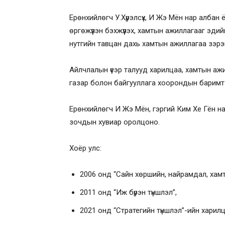
Ерөнхийлөгч У.Хүрэлсүх, И Жэ Мён нар албан 
өргөжүүлэн бэхжүүлэх, хамтын ажиллагааг эди
нутгийн тавцан дахь хамтын ажиллагаа зэрэ
Айлчлалын үеэр талууд харилцаа, хамтын ажи
газар болон байгууллага хоорондын баримт б
Ерөнхийлөгч И Жэ Мён, гэргий Ким Хе Гён н
зочдын хувиар оролцоно.
Хоёр улс:
2006 онд “Сайн хөршийн, найрамдал, хам
2011 онд “Иж бүрэн түншлэл”,
2021 онд “Стратегийн түншлэл”-ийн харил