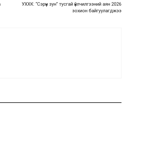
а
УХХК: “Сэрүүн зун” тусгай үйлчилгээний аян 2026
зохион байгуулагджээ