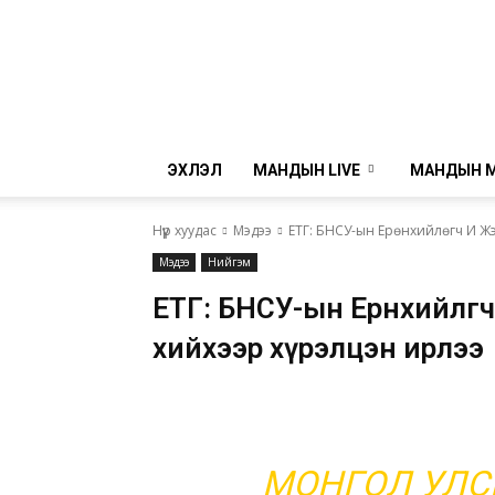
ЭХЛЭЛ
МАНДЫН LIVE
МАНДЫН 
Нүүр хуудас
Мэдээ
ЕТГ: БНСУ-ын Ерөнхийлөгч И Жэ
Мэдээ
Нийгэм
ЕТГ: БНСУ-ын Ерөнхийлөг
хийхээр хүрэлцэн ирлээ
МОНГОЛ УЛС