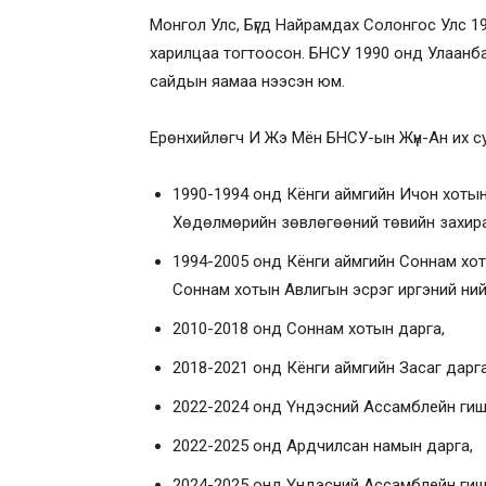
Монгол Улс, Бүгд Найрамдах Солонгос Улс 1
харилцаа тогтоосон. БНСУ 1990 онд Улаанба
сайдын яамаа нээсэн юм.
Ерөнхийлөгч И Жэ Мён БНСУ-ын Жүн-Ан их су
1990-1994 онд Кёнги аймгийн Ичон хоты
Хөдөлмөрийн зөвлөгөөний төвийн захира
1994-2005 онд Кёнги аймгийн Соннам хоты
Соннам хотын Авлигын эсрэг иргэний ний
2010-2018 онд Соннам хотын дарга,
2018-2021 онд Кёнги аймгийн Засаг дарга
2022-2024 онд Үндэсний Ассамблейн гишүү
2022-2025 онд Ардчилсан намын дарга,
2024-2025 онд Үндэсний Ассамблейн гишүү