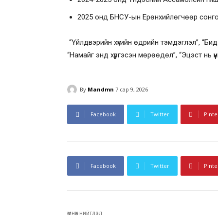
2025 онд БНСУ-ын Ерөнхийлөгчөөр сонго
“Үйлдвэрийн хүүгийн өдрийн тэмдэглэл”, “Би
“Намайг энд хүргэсэн мөрөөдөл”, “Эцэст нь ү
By
Mandmn
7 сар 9, 2026
Facebook
Twitter
Pinte
Facebook
Twitter
Pinte
өмнөх нийтлэл