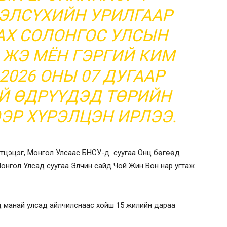
ЭЛСҮХИЙН УРИЛГААР
АХ СОЛОНГОС УЛСЫН
 ЖЭ МЁН ГЭРГИЙ КИМ
 2026 ОНЫ 07 ДУГААР
ИЙ ӨДРҮҮДЭД ТӨРИЙН
ЭР ХҮРЭЛЦЭН ИРЛЭЭ.
атцэцэг, Монгол Улсаас БНСУ-д суугаа Онц бөгөөд
 Монгол Улсад суугаа Элчин сайд Чой Жин Вон нар угтаж
нд манай улсад айлчилснаас хойш 15 жилийн дараа