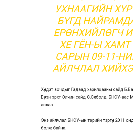
УХНААГИЙН ХҮР
БҮГД НАЙРАМД
ЕРӨНХИЙЛӨГЧ И
ХЕ ГЁН-Ы ХАМТ
САРЫН 09-11-Н
АЙЛЧЛАЛ ХИЙХЭ
Хүндэт зочдыг Гадаад харилцааны сайд Б.Б
Бүрэн эрхт Элчин сайд С.Сүхболд, БНСУ-аас
авлаа.
Энэ айлчлал БНСУ-ын төрийн тэргүүн 2011 о
болж байна.