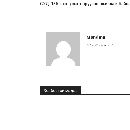
СХД: 135 тонн усыг соруулан ажиллаж байн
Mandmn
https://mand.mn/
Холбоотой мэдээ