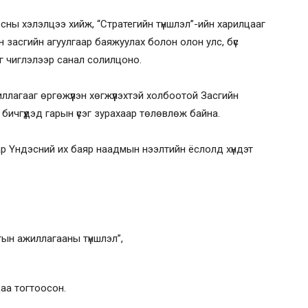
ёсны хэлэлцээ хийж, “Стратегийн түншлэл”-ийн харилцааг
йн засгийн агуулгаар баяжуулах болон олон улс, бүс
г чиглэлээр санал солилцоно.
ллагааг өргөжүүлэн хөгжүүлэхтэй холбоотой Засгийн
ичгүүдэд гарын үсэг зурахаар төлөвлөж байна.
ар Үндэсний их баяр наадмын нээлтийн ёслолд хүндэт
тын ажиллагааны түншлэл”,
цаа тогтоосон.