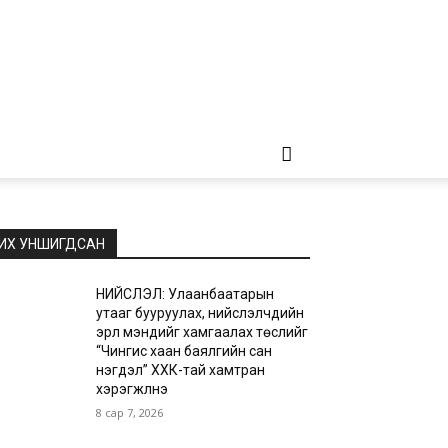
ИХ УНШИГДСАН
НИЙСЛЭЛ: Улаанбаатарын
утааг бууруулах, нийслэлчүүдийн
эрүүл мэндийг хамгаалах төслийг
“Чингис хаан баялгийн сан
нэгдэл” ХХК-тай хамтран
хэрэгжүүлнэ
8 сар 7, 2026