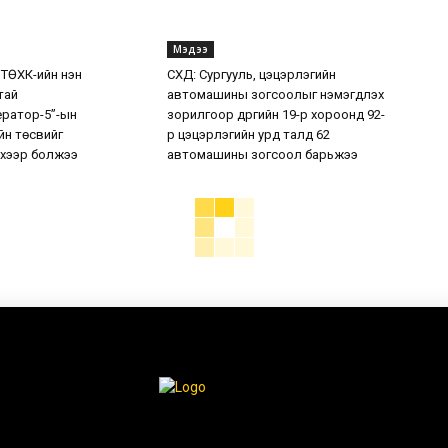
Мэдээ
 ТӨХК-ийн нэн
СХД: Сургууль, цэцэрлэгийн
тай
автомашины зогсоолыг нэмэгдүүлэх
ератор-5”-ын
зорилгоор дүүргийн 19-р хороонд 92-
н төсвийг
р цэцэрлэгийн урд талд 62
хээр болжээ
автомашины зогсоол барьжээ