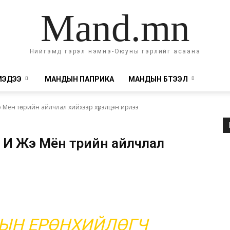
Mand.mn
Нийгэмд гэрэл нэмнэ-Оюуны гэрлийг асаана
МЭДЭЭ
МАНДЫН ПАПРИКА
МАНДЫН БҮТЭЭЛ
 Мён төрийн айлчлал хийхээр хүрэлцэн ирлээ
ч И Жэ Мён төрийн айлчлал
ЫН ЕРӨНХИЙЛӨГЧ