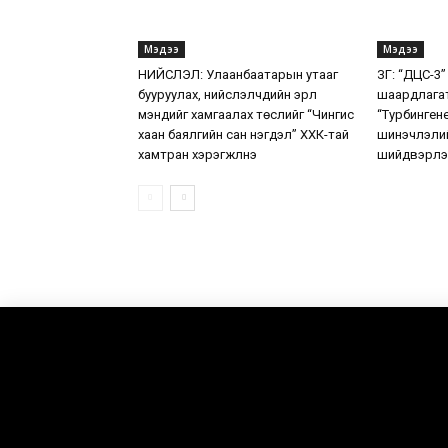
Мэдээ
Мэдээ
НИЙСЛЭЛ: Улаанбаатарын утааг
ЗГ: “ДЦС-3”
бууруулах, нийслэлчүүдийн эрүүл
шаардлага
мэндийг хамгаалах төслийг “Чингис
“Турбинген
хаан баялгийн сан нэгдэл” ХХК-тай
шинэчлэлий
хамтран хэрэгжүүлнэ
шийдвэрлэ