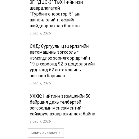
ЗГ: “ДЦС-3” ТӨХК-ийн нэн
шаардлагатай
“Турбингенератор-5”-ын
шинэчлэлийн төсвийг
шийдвэрлэхээр болжээ
8 сар 7, 2026
СХД: Сургууль, цэцэрлэгийн
автомашины зогсоолыг
нэмэгдүүлэх зорилгоор дүүргийн
19-р хороонд 92-р цэцэрлэгийн
урд талд 62 автомашины
зогсоол барьжээ
8 сар 7, 2026
УХХК: Нийтийн эзэмшлийн 50
байршил дахь төлбөртэй
зогсоолын менежментийг
сайжруулахаар ажиллаж байна
8 сар 7, 2026
илүү их ачаалах