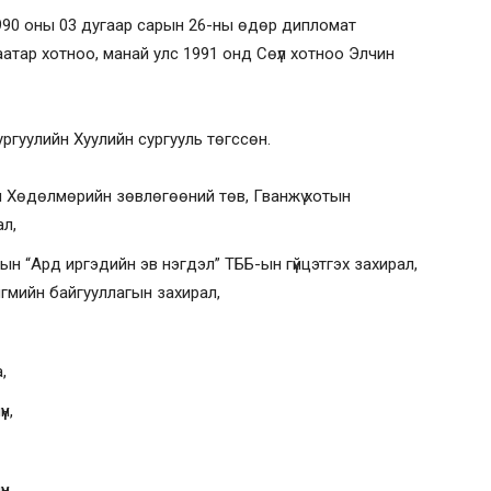
990 оны 03 дугаар сарын 26-ны өдөр дипломат
атар хотноо, манай улс 1991 онд Сөүл хотноо Элчин
ргуулийн Хуулийн сургууль төгссөн.
н Хөдөлмөрийн зөвлөгөөний төв, Гванжү хотын
л,
н “Ард иргэдийн эв нэгдэл” ТББ-ын гүйцэтгэх захирал,
гмийн байгууллагын захирал,
,
н,
н,