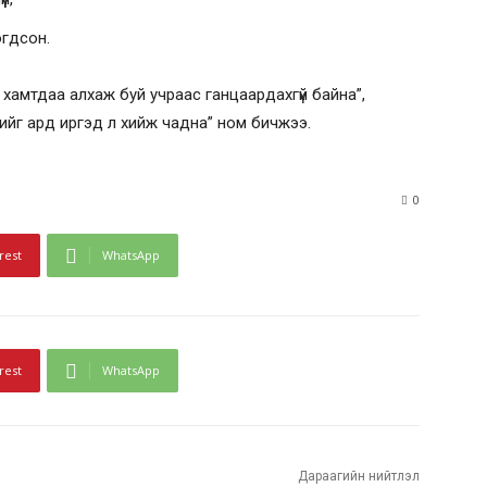
гдсон.
д хамтдаа алхаж буй учраас ганцаардахгүй байна”,
үнийг ард иргэд л хийж чадна” ном бичжээ.
0
rest
WhatsApp
rest
WhatsApp
Дараагийн нийтлэл