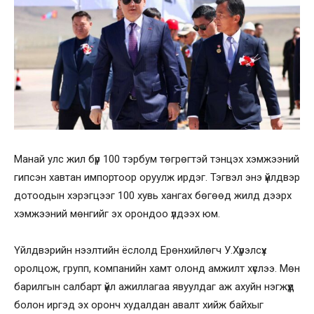
Манай улс жил бүр 100 тэрбум төгрөгтэй тэнцэх хэмжээний
гипсэн хавтан импортоор оруулж ирдэг. Тэгвэл энэ үйлдвэр
дотоодын хэрэгцээг 100 хувь хангах бөгөөд жилд дээрх
хэмжээний мөнгийг эх орондоо үлдээх юм.
Үйлдвэрийн нээлтийн ёслолд Ерөнхийлөгч У.Хүрэлсүх
оролцож, групп, компанийн хамт олонд амжилт хүслээ. Мөн
барилгын салбарт үйл ажиллагаа явуулдаг аж ахуйн нэгжүүд
болон иргэд эх оронч худалдан авалт хийж байхыг