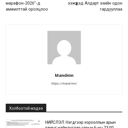
марафон-2026”-д
ээжүүдэд Алдарт эхийн одон
амжилттай оролцлоо
гардууллаа
Mandmn
https://mand.mn/
Холбоотой мэдээ
НИЙСЛЭЛ: Нэгдүгээр хорооллын арын
замыг наймдугаар сарын 6-ны 23:00