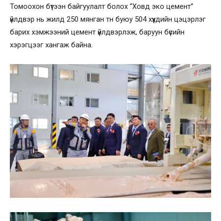
Томоохон бүтээн байгуулалт болох “Ховд эко цемент”
үйлдвэр нь жилд 250 мянган тн буюу 504 хүүхдийн цэцэрлэг
барих хэмжээний цемент үйлдвэрлэж, баруун бүсийн
хэрэгцээг хангаж байна.