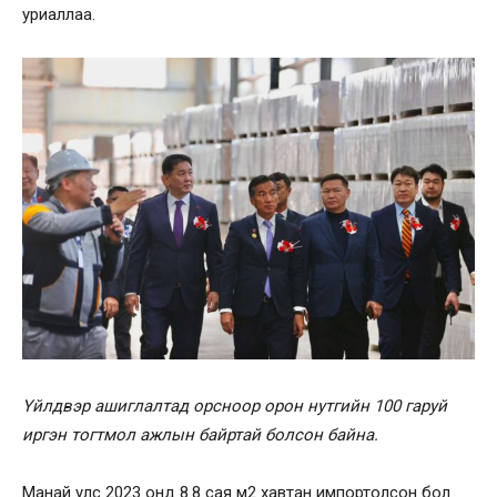
уриаллаа.
Үйлдвэр ашиглалтад орсноор орон нутгийн 100 гаруй
иргэн тогтмол ажлын байртай болсон байна.
Манай улс 2023 онд 8.8 сая м2 хавтан импортолсон бол