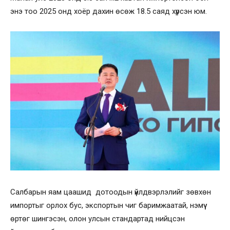
энэ тоо 2025 онд хоёр дахин өсөж 18.5 саяд хүрсэн юм.
Салбарын яам цаашид дотоодын үйлдвэрлэлийг зөвхөн
импортыг орлох бус, экспортын чиг баримжаатай, нэмүү
өртөг шингэсэн, олон улсын стандартад нийцсэн