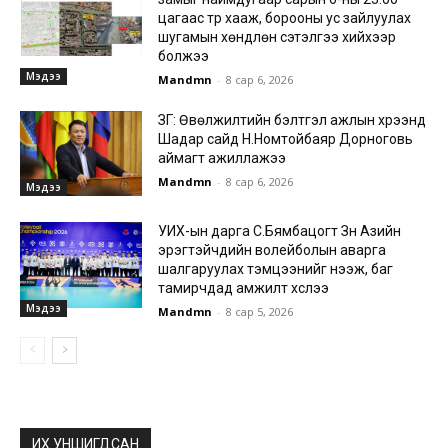
цагаас түр хааж, борооны ус зайлуулах
шугамын хөндлөн сэтэлгээ хийхээр
болжээ
Мэдээ
Mandmn
-
8 сар 6, 2026
ЗГ: Өвөлжилтийн бэлтгэл ажлын хүрээнд
Шадар сайд Н.Номтойбаяр Дорноговь
аймагт ажиллажээ
Mandmn
-
8 сар 6, 2026
Мэдээ
УИХ-ын дарга С.Бямбацогт Зүүн Азийн
эрэгтэйчүүдийн волейболын аварга
шалгаруулах тэмцээнийг нээж, баг
тамирчдад амжилт хүслээ
Мэдээ
Mandmn
-
8 сар 5, 2026
ИХ УНШИГДСАН