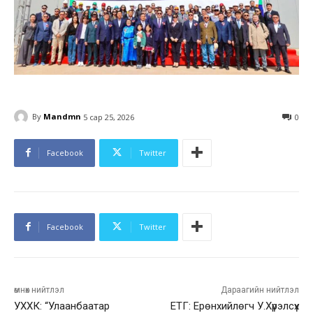
By
Mandmn
5 сар 25, 2026
0
Facebook
Twitter
Facebook
Twitter
өмнөх нийтлэл
Дараагийн нийтлэл
УХХК: “Улаанбаатар
ЕТГ: Ерөнхийлөгч У.Хүрэлсүх