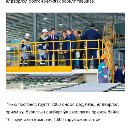
үйлдвэрлэл болгон хөгжүүлэх зорилт тавьжээ.
“Нью прогресс групп” 2000 оноос дэд бүтэц, үйлдвэрлэл,
эрчим хүч, барилгын салбарт үйл ажиллагаа эрхэлж байна.
10 гаруй охин компани, 1,500 гаруй ажилтантай.