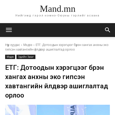
Mand.mn
Нийгэмд гэрэл нэмнэ-Оюуны гэрлийг асаана
Нүүр хуудас
Мэдээ
ЕТГ: Дотоодын хэрэгцээг бүрэн хангах анхны эко
гипсэн хавтангийн үйлдвэр ашиглалтад орлоо
Мэдээ
Эдийн Засаг
ЕТГ: Дотоодын хэрэгцээг бүрэн
хангах анхны эко гипсэн
хавтангийн үйлдвэр ашиглалтад
орлоо