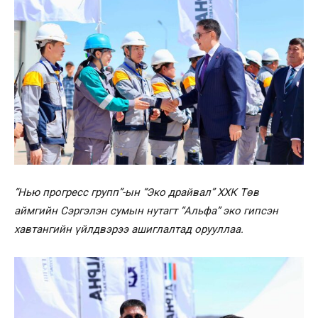
“Нью прогресс групп”-ын “Эко драйвал” ХХК Төв
аймгийн Сэргэлэн сумын нутагт “Альфа” эко гипсэн
хавтангийн үйлдвэрээ ашиглалтад орууллаа.