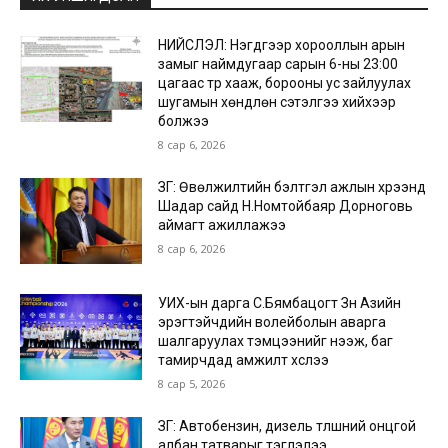
НИЙСЛЭЛ: Нэгдүгээр хорооллын арын
замыг наймдугаар сарын 6-ны 23:00
цагаас түр хааж, борооны ус зайлуулах
шугамын хөндлөн сэтэлгээ хийхээр
болжээ
8 сар 6, 2026
ЗГ: Өвөлжилтийн бэлтгэл ажлын хүрээнд
Шадар сайд Н.Номтойбаяр Дорноговь
аймагт ажиллажээ
8 сар 6, 2026
УИХ-ын дарга С.Бямбацогт Зүүн Азийн
эрэгтэйчүүдийн волейболын аварга
шалгаруулах тэмцээнийг нээж, баг
тамирчдад амжилт хүслээ
8 сар 5, 2026
ЗГ: Автобензин, дизель түлшний онцгой
албан татварыг тэглэлээ