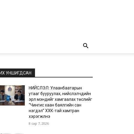
ИХ УНШИГДСАН
НИЙСЛЭЛ: Улаанбаатарын
утааг бууруулах, нийслэлчүүдийн
эрүүл мэндийг хамгаалах төслийг
“Чингис хаан баялгийн сан
нэгдэл” ХХК-тай хамтран
хэрэгжүүлнэ
8 сар 7, 2026