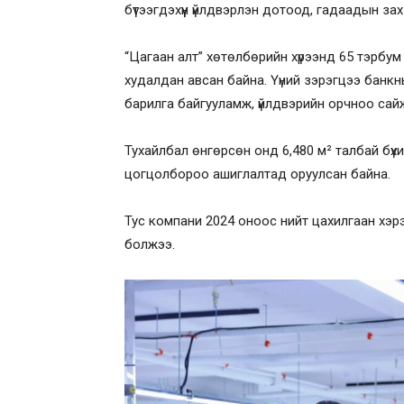
бүтээгдэхүүн үйлдвэрлэн дотоод, гадаадын зах 
“Цагаан алт” хөтөлбөрийн хүрээнд 65 тэрбум 
худалдан авсан байна. Үүний зэрэгцээ банкн
барилга байгууламж, үйлдвэрийн орчноо сай
Тухайлбал өнгөрсөн онд 6,480 м² талбай бүхи
цогцолбороо ашиглалтад оруулсан байна.
Тус компани 2024 оноос нийт цахилгаан хэрэг
болжээ.