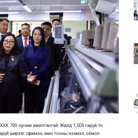
ХХК 700 орчим ажилтантай. Жилд 1,500 гаруй тн
аруй ширхэг сүлжмэл, мөн тооны нэхмэл, оёмол