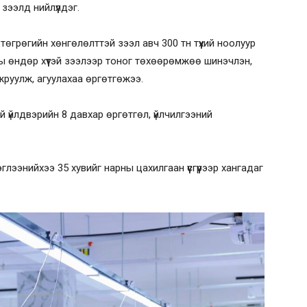
зээлд нийлүүлдэг.
төгрөгийн хөнгөлөлттэй зээл авч 300 тн түүхий ноолуур
ы өндөр хүүтэй зээлээр тоног төхөөрөмжөө шинэчлэн,
жруулж, агуулахаа өргөтгөжээ.
й үйлдвэрийн 8 давхар өргөтгөл, үйлчилгээний
лээнийхээ 35 хувийг нарны цахилгаан үүсгүүрээр хангадаг