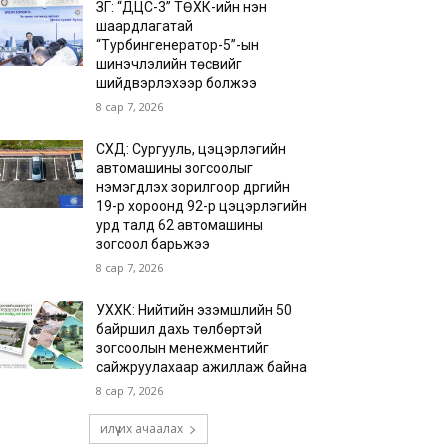
ЗГ: “ДЦС-3” ТӨХК-ийн нэн
шаардлагатай
“Турбингенератор-5”-ын
шинэчлэлийн төсвийг
шийдвэрлэхээр болжээ
8 сар 7, 2026
СХД: Сургууль, цэцэрлэгийн
автомашины зогсоолыг
нэмэгдүүлэх зорилгоор дүүргийн
19-р хороонд 92-р цэцэрлэгийн
урд талд 62 автомашины
зогсоол барьжээ
8 сар 7, 2026
УХХК: Нийтийн эзэмшлийн 50
байршил дахь төлбөртэй
зогсоолын менежментийг
сайжруулахаар ажиллаж байна
8 сар 7, 2026
илүү их ачаалах