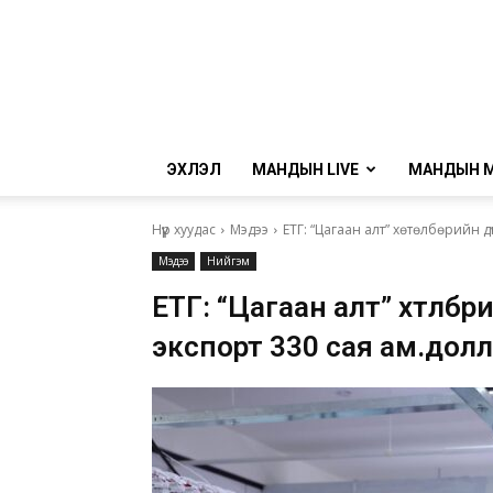
ЭХЛЭЛ
МАНДЫН LIVE
МАНДЫН 
Нүүр хуудас
Мэдээ
ЕТГ: “Цагаан алт” хөтөлбөрийн 
Мэдээ
Нийгэм
ЕТГ: “Цагаан алт” хөтөлб
экспорт 330 сая ам.долл