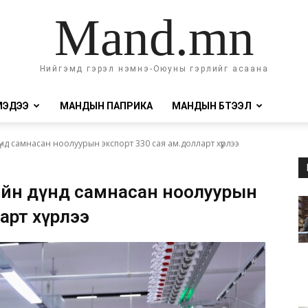
Mand.mn
Нийгэмд гэрэл нэмнэ-Оюуны гэрлийг асаана
МЭДЭЭ
МАНДЫН ПАПРИКА
МАНДЫН БҮТЭЭЛ
дүнд самнасан ноолуурын экспорт 330 сая ам.долларт хүрлээ
өрийн дүнд самнасан ноолуурын
арт хүрлээ