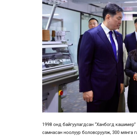
1998 онд байгуулагдсан “Ханбогд кашимер” 
самнасан ноолуур боловсруулж, 300 мянга г