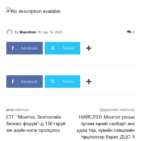
By
Mandmn
10 сар 16, 2025
0
Facebook
Twitter
Facebook
Twitter
өмнөх нийтлэл
Дараагийн нийтлэл
ЕТГ: “Монгол, Энэтхэгийн
НИЙСЛЭЛ: Монгол улсын
бизнес форум”-д 150 гаруй
эрчим хүчний салбарт анх
аж ахуйн нэгж оролцлоо
удаа төр, хувийн хэвшлийн
түншлэлээр барих ДЦС-5