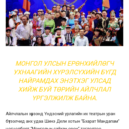
МОНГОЛ УЛСЫН ЕРӨНХИЙЛӨГЧ
УХНААГИЙН ХҮРЭЛСҮХИЙН БҮГД
НАЙРАМДАХ
ЭНЭТХЭГ УЛСАД
ХИЙЖ БУЙ ТӨРИЙН АЙЛЧЛАЛ
ҮРГЭЛЖИЛЖ БАЙНА.
Айлчлалын хүрээнд Үндэсний урлагийн их театрын уран
бүтээлчид анх удаа Шинэ Дели хотын “Бхарат Мандапам”
цогцолборт “Монголын сайхан орон“ тоглолтоо