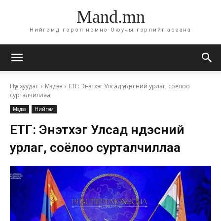
Mand.mn
Нийгэмд гэрэл нэмнэ-Оюуны гэрлийг асаана
Нүүр хуудас
Мэдээ
ЕТГ: Энэтхэг Улсад үндэсний урлаг, соёлоо
сурталчиллаа
Мэдээ
Нийгэм
ЕТГ: Энэтхэг Улсад үндэсний
урлаг, соёлоо сурталчиллаа