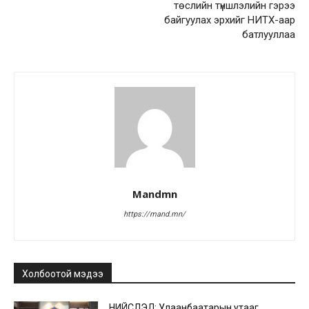
төслийн түншлэлийн гэрээ
байгуулах эрхийг НИТХ-аар
батлууллаа
Mandmn
https://mand.mn/
Холбоотой мэдээ
НИЙСЛЭЛ: Улаанбаатарын утааг