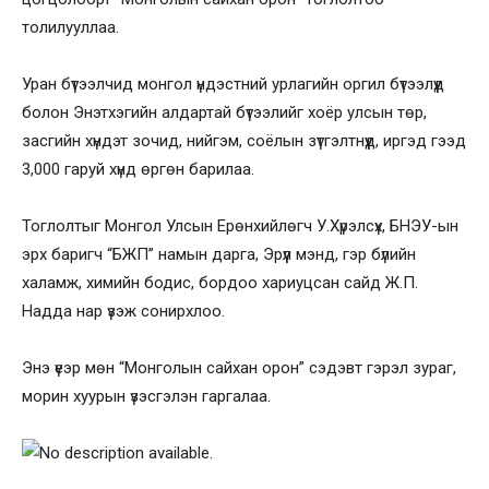
толилууллаа.
Уран бүтээлчид монгол үндэстний урлагийн оргил бүтээлүүд
болон Энэтхэгийн алдартай бүтээлийг хоёр улсын төр,
засгийн хүндэт зочид, нийгэм, соёлын зүтгэлтнүүд, иргэд гээд
3,000 гаруй хүнд өргөн барилаа.
Тоглолтыг Монгол Улсын Ерөнхийлөгч У.Хүрэлсүх, БНЭУ-ын
эрх баригч “БЖП” намын дарга, Эрүүл мэнд, гэр бүлийн
халамж, химийн бодис, бордоо хариуцсан сайд Ж.П.
Надда нар үзэж сонирхлоо.
Энэ үеэр мөн “Монголын сайхан орон” сэдэвт гэрэл зураг,
морин хуурын үзэсгэлэн гаргалаа.