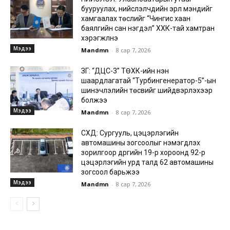
бууруулах, нийслэлчүүдийн эрүүл мэндийг
хамгаалах төслийг “Чингис хаан
баялгийн сан нэгдэл” ХХК-тай хамтран
хэрэгжүүлнэ
Мэдээ
Mandmn
-
8 сар 7, 2026
ЗГ: “ДЦС-3” ТӨХК-ийн нэн
шаардлагатай “Турбингенератор-5”-ын
шинэчлэлийн төсвийг шийдвэрлэхээр
болжээ
Мэдээ
Mandmn
-
8 сар 7, 2026
СХД: Сургууль, цэцэрлэгийн
автомашины зогсоолыг нэмэгдүүлэх
зорилгоор дүүргийн 19-р хороонд 92-р
цэцэрлэгийн урд талд 62 автомашины
зогсоол барьжээ
Мэдээ
Mandmn
-
8 сар 7, 2026