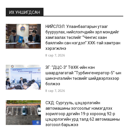
ИХ УНШИГДСАН
НИЙСЛЭЛ: Улаанбаатарын утааг
бууруулах, нийслэлчүүдийн эрүүл мэндийг
хамгаалах төслийг “Чингис хаан
баялгийн сан нэгдэл” ХХК-тай хамтран
хэрэгжүүлнэ
8 сар 7, 2026
ЗГ: “ДЦС-3” ТӨХК-ийн нэн
шаардлагатай “Турбингенератор-5”-ын
шинэчлэлийн төсвийг шийдвэрлэхээр
болжээ
8 сар 7, 2026
СХД: Сургууль, цэцэрлэгийн
автомашины зогсоолыг нэмэгдүүлэх
зорилгоор дүүргийн 19-р хороонд 92-р
цэцэрлэгийн урд талд 62 автомашины
зогсоол барьжээ