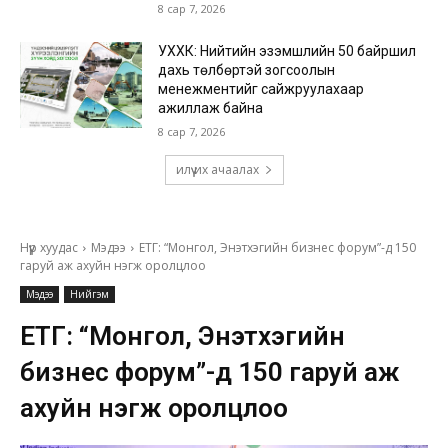
8 сар 7, 2026
УХХК: Нийтийн эзэмшлийн 50 байршил
дахь төлбөртэй зогсоолын
менежментийг сайжруулахаар
ажиллаж байна
8 сар 7, 2026
илүү их ачаалах