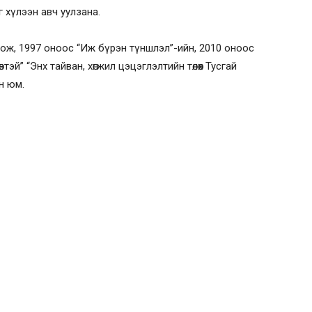
 хүлээн авч уулзана.
ож, 1997 оноос “Иж бүрэн түншлэл”-ийн, 2010 оноос
тэй” “Энх тайван, хөгжил цэцэглэлтийн төлөөх Тусгай
н юм.