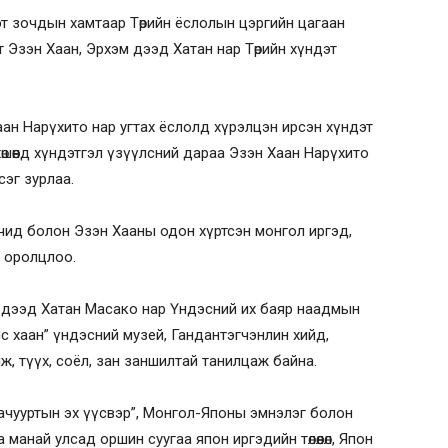
эт зочдын хамтаар Төрийн ёслолын цэргийн цагаан
 Эзэн Хаан, Эрхэм дээд Хатан нар Төрийн хүндэт
Хаан Нарүхито нар угтах ёслолд хүрэлцэн ирсэн хүндэт
шөөнд хүндэтгэл үзүүлсний дараа Эзэн Хаан Нарүхито
сэг зурлаа.
лөгчид болон Эзэн Хааны одон хүртсэн монгол иргэд,
л оролцлоо.
 дээд Хатан Масако нар Үндэсний их баяр наадмын
ис хаан” үндэсний музей, Гандантэгчэнлин хийд,
, түүх, соёл, зан заншилтай танилцаж байна.
Гачууртын эх үүсвэр”, Монгол-Японы эмнэлэг болон
анай улсад оршин суугаа япон иргэдийн төлөөлөл, Япон