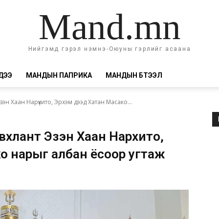
Mand.mn
Нийгэмд гэрэл нэмнэ-Оюуны гэрлийг асаана
ДЭЭ
МАНДЫН ПАПРИКА
МАНДЫН БҮТЭЭЛ
эн Хаан Нарүхито, Эрхэм дээд Хатан Масако...
хлант Эзэн Хаан Нарүхито,
о нарыг албан ёсоор угтаж