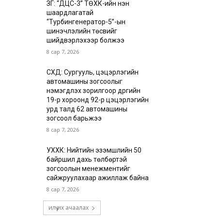
ЗГ: “ДЦС-3” ТӨХК-ийн нэн
шаардлагатай
“Турбингенератор-5”-ын
шинэчлэлийн төсвийг
шийдвэрлэхээр болжээ
8 сар 7, 2026
СХД: Сургууль, цэцэрлэгийн
автомашины зогсоолыг
нэмэгдүүлэх зорилгоор дүүргийн
19-р хороонд 92-р цэцэрлэгийн
урд талд 62 автомашины
зогсоол барьжээ
8 сар 7, 2026
УХХК: Нийтийн эзэмшлийн 50
байршил дахь төлбөртэй
зогсоолын менежментийг
сайжруулахаар ажиллаж байна
8 сар 7, 2026
илүү их ачаалах