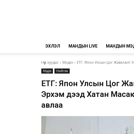
ЭХЛЭЛ
МАНДЫН LIVE
МАНДЫН МЭ
Нүүр хуудас
Мэдээ
ЕТГ: Япон Улсын Цог Жавхлант Эз
Мэдээ
Нийгэм
ЕТГ: Япон Улсын Цог Жав
Эрхэм дээд Хатан Масак
авлаа