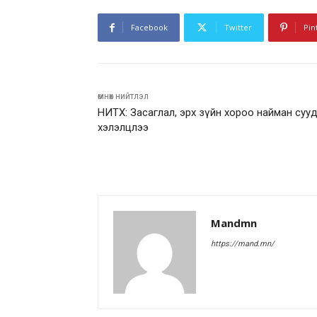
Facebook
Twitter
Pin
өмнөх нийтлэл
НИТХ: Засаглал, эрх зүйн хороо найман суу
хэлэлцлээ
Mandmn
https://mand.mn/