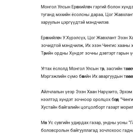
Монгол Улсын Ерөнхийлөгч гэргий болон хүнд
туганд мэхийн ёсолсны дараа, Цог Жавхлант
харуулын цэргүүдтэй мэндчилэв.
Ерөнхийлөгч У.Хүрэлсүх, Цог Жавхлант Эзэн 
зочидтой мэндчилж, Их эзэн Чингис хааны хө
Төрийн ордны Хүндэт зочны дэвтэрт гарын ү
Угтах ёслолд Монгол Улсын төр, засгийн төлөө
Мэргэжлийн сүмо бөхийн Их аваргуудын төлөөлө
Айлчлалын үеэр Эзэн Хаан Нарүхито, Эрхэм
нээлтэд хүндэт зочноор оролцох бөгөөд “Чинг
Хустайн байгалийн цогцолборт газарт морилж
Мөн Ус сувгийн удирдах газар, ундны усны “
боловсролын байгууллагад зочлохоос гадна м