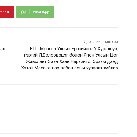
terest
WhatsApp
Дараагийн нийтлэл
дал
ЕТГ: Монгол Улсын Ерөнхийлөгч У.Хүрэлсүх,
гэргий Л.Болорцэцэг болон Япон Улсын Цог
Жавхлант Эзэн Хаан Нарүхито, Эрхэм дээд
Хатан Масако нар албан ёсны уулзалт хийлээ