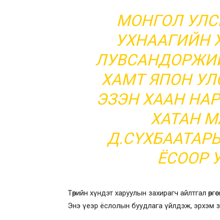
МОНГОЛ УЛС
УХНААГИЙН Х
ЛУВСАНДОРЖИ
ХАМТ ЯПОН УЛ
ЭЗЭН ХААН НАР
ХАТАН М
Д.СҮХБААТАР
ЁСООР 
Төрийн хүндэт харуулын захирагч айлтгал өргө
Энэ үеэр ёслолын буудлага үйлдэж, эрхэм 