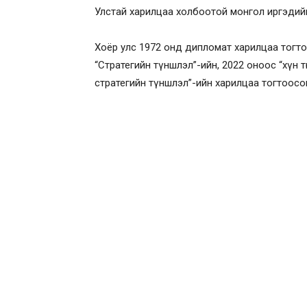
Улстай харилцаа холбоотой монгол иргэдийг
Хоёр улс 1972 онд дипломат харилцаа тогто
“Стратегийн түншлэл”-ийн, 2022 оноос “хүн төв
стратегийн түншлэл”-ийн харилцаа тогтоосо