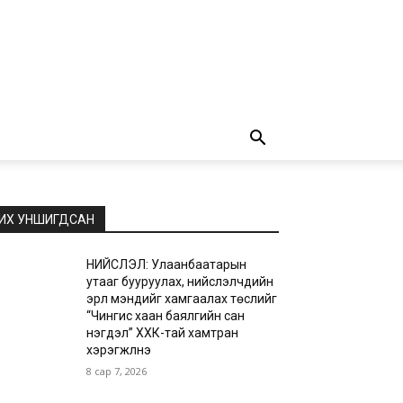
ИХ УНШИГДСАН
НИЙСЛЭЛ: Улаанбаатарын
утааг бууруулах, нийслэлчүүдийн
эрүүл мэндийг хамгаалах төслийг
“Чингис хаан баялгийн сан
нэгдэл” ХХК-тай хамтран
хэрэгжүүлнэ
8 сар 7, 2026