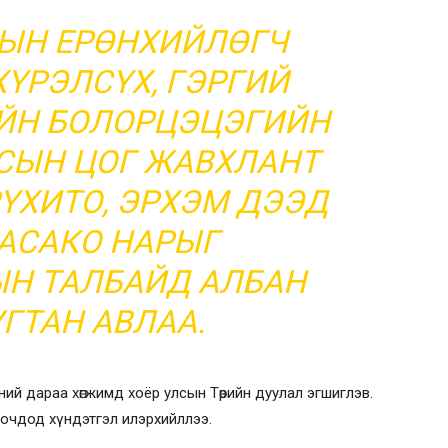
ЫН ЕРӨНХИЙЛӨГЧ
ҮРЭЛСҮХ, ГЭРГИЙ
ЙН БОЛОРЦЭЦЭГИЙН
СЫН ЦОГ ЖАВХЛАНТ
ҮХИТО, ЭРХЭМ ДЭЭД
АСАКО НАРЫГ
ЫН ТАЛБАЙД АЛБАН
УГТАН АВЛАА.
сний дараа хөгжимд хоёр улсын Төрийн дуулал эгшиглэв.
зочдод хүндэтгэл илэрхийллээ.