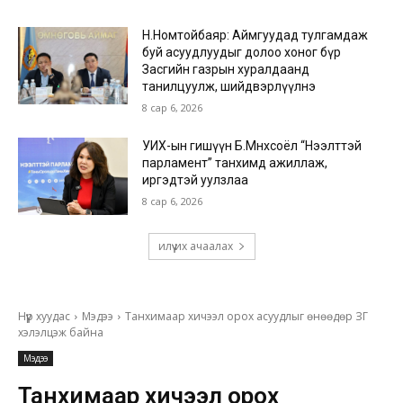
Н.Номтойбаяр: Аймгуудад тулгамдаж
буй асуудлуудыг долоо хоног бүр
Засгийн газрын хуралдаанд
танилцуулж, шийдвэрлүүлнэ
8 сар 6, 2026
УИХ-ын гишүүн Б.Мөнхсоёл “Нээлттэй
парламент” танхимд ажиллаж,
иргэдтэй уулзлаа
8 сар 6, 2026
илүү их ачаалах