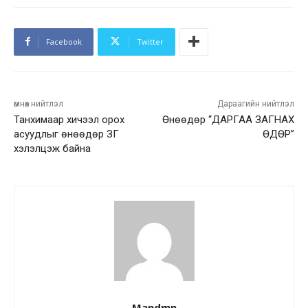
Facebook
Twitter
өмнөх нийтлэл
Дараагийн нийтлэл
Танхимаар хичээл орох
Өнөөдөр “ДАРГАА ЗАГНАХ
асуудлыг өнөөдөр ЗГ
ӨДӨР”
хэлэлцэж байна
Mandmn