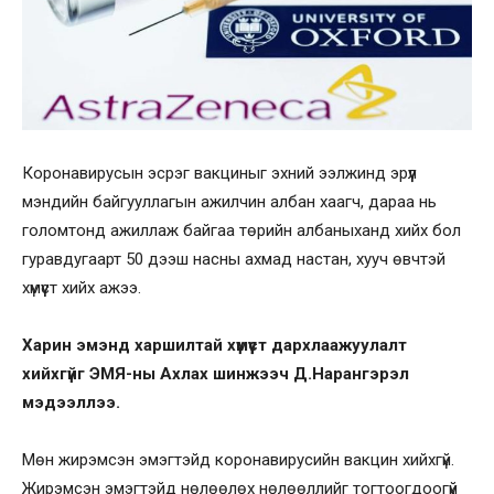
Коронавирусын эсрэг вакциныг эхний ээлжинд эрүүл
мэндийн байгууллагын ажилчин албан хаагч, дараа нь
голомтонд ажиллаж байгаа төрийн албаныханд хийх бол
гуравдугаарт 50 дээш насны ахмад настан, хууч өвчтэй
хүмүүст хийх ажээ.
Харин эмэнд харшилтай хүмүүст дархлаажуулалт
хийхгүйг ЭМЯ-ны Ахлах шинжээч Д.Нарангэрэл
мэдээллээ.
Мөн жирэмсэн эмэгтэйд коронавирусийн вакцин хийхгүй.
Жирэмсэн эмэгтэйд нөлөөлөх нөлөөллийг тогтоогдоогүй