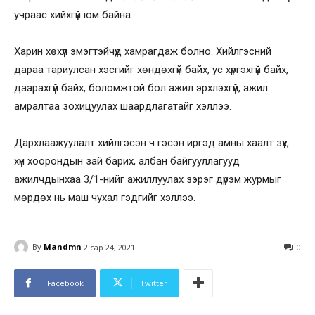
учраас хийхгүй юм байна.
Харин хөхүүл эмэгтэйчүүд хамрагдаж болно. Хийлгэсний
дараа тариулсан хэсгийг хөндөхгүй байх, ус хүргэхгүй байх,
даарахгүй байх, боломжтой бол ажил эрхлэхгүй, ажил
амралтаа зохицуулах шаардлагатайг хэллээ.
Дархлаажуулалт хийлгэсэн ч гэсэн иргэд амны хаалт зүүх,
хүн хоорондын зай барих, албан байгууллагууд
ажилчдынхаа 3/1-нийг ажиллуулах зэрэг дүрэм журмыг
мөрдөх нь маш чухал гэдгийг хэллээ.
By
Mandmn
2 сар 24, 2021
0
Facebook
Twitter