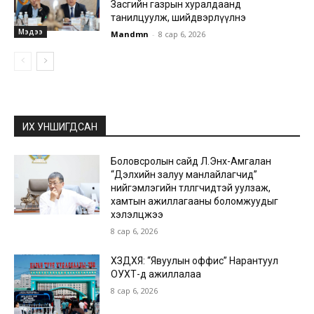
Засгийн газрын хуралдаанд
танилцуулж, шийдвэрлүүлнэ
Мэдээ
Mandmn
-
8 сар 6, 2026
ИХ УНШИГДСАН
Боловсролын сайд Л.Энх-Амгалан
“Дэлхийн залуу манлайлагчид”
нийгэмлэгийн төлөөлөгчидтэй уулзаж,
хамтын ажиллагааны боломжуудыг
хэлэлцжээ
8 сар 6, 2026
ХЗДХЯ: “Явуулын оффис” Нарантуул
ОУХТ-д ажиллалаа
8 сар 6, 2026