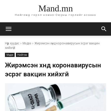
Mand.mn
Нийгэмд гэрэл нэмнэ-Оюуны гэрлийг асаана
Нүүр хуудас
Мэдээ
Жирэмсэн хүнд коронавирусын эсрэг вакцин
хийхгүй
Мэдээ
Нийгэм
Жирэмсэн хүнд коронавирусын
эсрэг вакцин хийхгүй