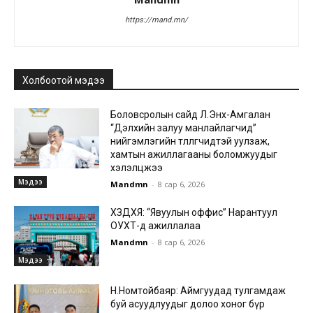
https://mand.mn/
Холбоотой мэдээ
Боловсролын сайд Л.Энх-Амгалан
“Дэлхийн залуу манлайлагчид”
нийгэмлэгийн төлөөлөгчидтэй уулзаж,
хамтын ажиллагааны боломжуудыг
хэлэлцжээ
Мэдээ
Mandmn
-
8 сар 6, 2026
ХЗДХЯ: “Явуулын оффис” Нарантуул
ОУХТ-д ажиллалаа
Mandmn
-
8 сар 6, 2026
Мэдээ
Н.Номтойбаяр: Аймгуудад тулгамдаж
буй асуудлуудыг долоо хоног бүр