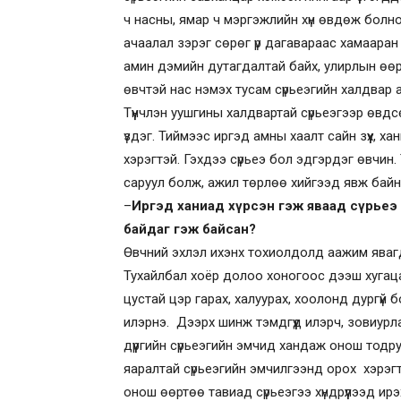
ч насны, ямар ч мэргэжлийн хүн өвдөж болно
ачаалал зэрэг сөрөг үр дагавараас хамаара
амин дэмийн дутагдалтай байх, улирлын өөрч
өвчтэй нас нэмэх тусам сүрьеэгийн халдвар 
Түүнчлэн уушгины халдвартай сүрьеэгээр өвдс
үздэг. Тиймээс иргэд амны хаалт сайн зүүх, 
хэрэгтэй. Гэхдээ сүрьеэ бол эдгэрдэг өвчин. 
саруул болж, ажил төрлөө хийгээд явж байн
–
Иргэд ханиад хүрсэн гэж яваад сүрьеэ
байдаг гэж байсан?
Өвчний эхлэл ихэнх тохиолдолд аажим яваг
Тухайлбал хоёр долоо хоногоос дээш хугацаа
цустай цэр гарах, халуурах, хоолонд дургүй
илэрнэ. Дээрх шинж тэмдгүүд илэрч, зовиурл
дүүргийн сүрьеэгийн эмчид хандаж онош тод
яаралтай сүрьеэгийн эмчилгээнд орох хэрэгт
онош өөртөө тавиад сүрьеэгээ хүндрүүлээд и