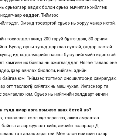
ь сүрьеэгээр өвдөх болон сүрьеэ эмчилгээ хийлгэж
р анхдагчаар өвддөг. Тиймээс
йлгэдэг. Эмэнд тэсвэртэй сүрьеэ нь хоруу чанар ихтэй,
йн тохиолдол жилд 200 гаруй бүртгэгдэж, 80 орчим
йна. Бусад орны хувьд дархлаа султай, өндөр настай
рны хувьд ид хөдөлмөрийн насны буюу нийгмийн идэвхтэй
т хамгийн их байгаа нь ажиглагддаг. Нөгөө талаас энэ
дөр, үүгээр өвчлөх биологи, нийгэм, эдийн
улж байгаа юм. Тиймээс тогтмол оношилгоонд хамрагдах,
р огт таслахгүй хийлгэх нь маш чухал. Ингэснээр та
өс хамгаалах юм. Сүрьеэ нь нийгмийн халдварт өвчин
йн тулд ямар арга хэмжээ авах ёстой вэ?
х, тэжээллэг хоол хүнс хэрэглэх, ажил амралтаа
а байнга агааржуулалт хийх, эмчийн заавраар Д
ршлаас татгалзах хэрэгтэй. Мөн олон нийтийн газар