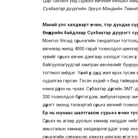
Цар тахлын үед сүрьеэ өвчний нөхцөл бай
Сүхбаатар дүүргийн Эрүүл Мэндийн Төвий
Манай улс халдварт өвчин, тэр дундаа сү
Өнөөдрийн байдлаар Сүхбаатар дүүрэгт сү
Монгол Улсад сүрьеэгийн тандалтын тогтолц
өвчнөөр жилд 4000 гаруй тохиолдол шинээр 
хувийг сүрьеэ өвчин дангаар эзэлдэг гэсэн ү
байгууллагуудтай хамтран өвчлөлийг бууруула
тогтмол хийдэг. Үүний үр дүнд жил ирэх тусам
судалгаа гарсан. Гэсэн хэдий ч бид тайвшрал
нэмэгдүүлэх нь чухал. Сүхбаатар дүүргийн Э
200 тохиолдол бүртгэгдэж, амбулаториор эмчл
дүүрэгт эмэнд тэсвэртэй сүрьеэ өвчний тохио
Ер нь юунаас шалтгаалж сүрьеэ өвчин ту
Сүрьеэ нь агаар дуслын замаар халддаг ний
амьсгалын замаар халдварлагддаг учир энэ
сүрьеэгийн савханцар хэмээх нянгаар үүсгэгд