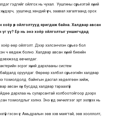
лдэг гэдгийг ойлгох нь чухал. Уушгины сүрьеэтэй хүний
үндэрч, уушгинд хөндий үүсч, заавал хагалгаанд орох
н хоёр өөр ойлголтууд яригдаж байна. Халдвар авсан
эн үг үү? Ер нь энэ хоёр ойлголтыг уншигчдад
г хоёр өөр ойлголт. Дээр хэлсэнчлэн сүрьеэ бол
эн ч өвдөж болно. Халдвар авсан хүний биеийн
идэвхжээд өвчилдөг.
актерийн эсрэг хүний дархлааны систем
 байдалд оруулдаг. Өөрөөр хэлбэл сүрьеэгийн халдвар
 Энэ тохиолдолд байнгын дасгал хөдөлгөөн хийж,
ар авсан хүн бусдад халдвар тараахгүй.
йдөө дархлаа нь суларсантай холбоотойгоор дээрх
ан тохиолдлыг хэлнэ. Энэ үед эмчилгээг эрт эхлүүлэх нь
лөхгүй гэсэн үг. Амьдралын зөв хэв маягтай, зөв хооллолт,