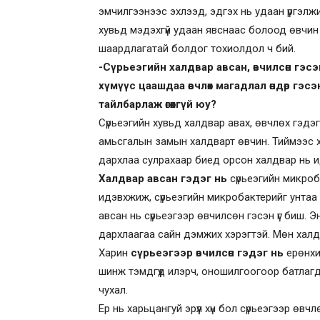
эмчилгээнээс эхлээд, эдгэх нь удаан үргэлжи
хувьд мэдэхгүй удаан явснаас болоод өвчин х
шаардлагатай болдог тохиолдол ч бий.
-Сүрьеэгийн халдвар авсан, өвчилсөн гэсэ
хүмүүс цаашдаа өвчлөх магадлал өндөр гэс
тайлбарлаж өгөхгүй юу?
Сүрьеэгийн хувьд халдвар авах, өвчлөх гэдэ
амьсгалын замын халдварт өвчин. Тиймээс х
дархлаа сулрахаар биед орсон халдвар нь 
Халдвар авсан гэдэг нь
сүрьеэгийн микроб
идэвхжиж, сүрьеэгийн микробактерийг унтаа
авсан нь сүрьеэгээр өвчилсөн гэсэн үг биш.
дархлаагаа сайн дэмжих хэрэгтэй. Мөн халдв
Харин
сүрьеэгээр өвчилсөн гэдэг нь
ерөнхи
шинж тэмдгүүд илэрч, оношилгоогоор батлагдс
чухал.
Ер нь харьцангуй эрүүл хүн бол сүрьеэгээр өвч