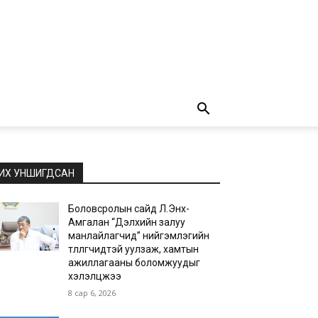
ИХ УНШИГДСАН
Боловсролын сайд Л.Энх-
Амгалан “Дэлхийн залуу
манлайлагчид” нийгэмлэгийн
төлөөлөгчидтэй уулзаж, хамтын
ажиллагааны боломжуудыг
хэлэлцжээ
8 сар 6, 2026