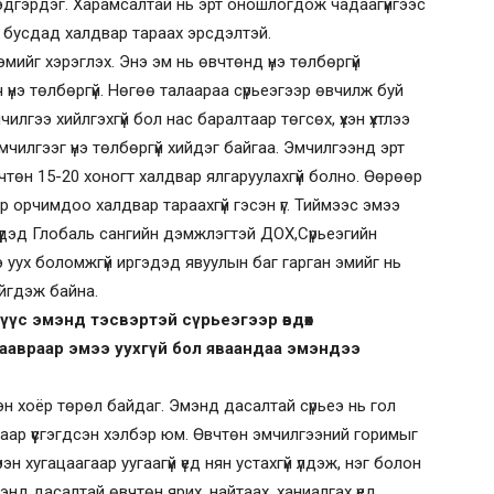
, эдгэрдэг. Харамсалтай нь эрт оношлогдож чадаагүйгээс
он бусдад халдвар тараах эрсдэлтэй.
эмийг хэрэглэх. Энэ эм нь өвчтөнд үнэ төлбөргүй
үнэ төлбөргүй. Нөгөө талаараа сүрьеэгээр өвчилж буй
мчилгээ хийлгэхгүй бол нас баралтаар төгсөх, үхэн үхтлээ
чилгээг үнэ төлбөргүй хийдэг байгаа. Эмчилгээнд эрт
төн 15-20 хоногт халдвар ялгаруулахгүй болно. Өөрөөр
р орчимдоо халдвар тараахгүй гэсэн үг. Тиймээс эмээ
илүүдэд Глобаль сангийн дэмжлэгтэй ДОХ,Сүрьеэгийн
 уух боломжгүй иргэдэд явуулын баг гарган эмийг нь
ийгдэж байна.
мүүс эмэнд тэсвэртэй сүрьеэгээр өвдөх
аавраар эмээ уухгүй бол яваандаа эмэндээ
н хоёр төрөл байдаг. Эмэнд дасалтай сүрьеэ нь гол
янгаар үүсгэгдсэн хэлбэр юм. Өвчтөн эмчилгээний горимыг
н хугацаагаар уугаагүй үед нян устахгүй үлдэж, нэг болон
нд дасалтай өвчтөн ярих, найтаах, ханиалгах үед