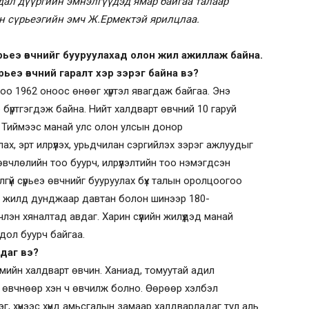
дал дүүргийн эмнэлгүүдэд ямар байгаа талаар
н сүрьеэгийн эмч Ж.Ермектэй ярилцлаа.
рьеэ өвчнийг бууруулахад олон жил ажиллаж байна.
рьеэ өвчний гаралт хэр зэрэг байна вэ?
оо 1962 оноос өнөөг хүртэл явагдаж байгаа. Энэ
бүртгэгдэж байна. Нийт халдварт өвчний 10 гаруй
г. Тиймээс манай улс олон улсын донор
х, эрт илрүүлэх, урьдчилан сэргийлэх зэрэг ажлуудыг
 өвчлөлийн тоо буурч, илрүүлэлтийн тоо нэмэгдсэн
гүй сүрьеэ өвчнийг бууруулах бүх талын оролцоогоо
МТ-д жилд дунджаар давтан болон шинээр 180-
эн хяналтад авдаг. Харин сүүлийн жилүүдэд манай
лдол буурч байгаа.
сдаг вэ?
гмийн халдварт өвчин. Ханиад, томуутай адил
 өвчнөөр хэн ч өвчилж болно. Өөрөөр хэлбэл
дэг, хүнээс хүнд амьсгалын замаар халдварладаг тул аль