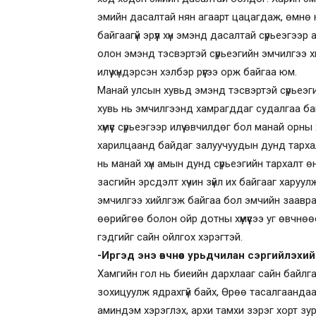
эмийн дасалтай нян агаарт цацагдаж, өмнө н
байгаагүй эрүүл хүн эмэнд дасалтай сүрьеэгээ
олон эмэнд тэсвэртэй сүрьеэгийн эмчилгээ хи
илүү хүндэрсэн хэлбэр рүүгээ орж байгаа юм.
Манай улсын хувьд эмэнд тэсвэртэй сүрьеэги
хувь нь эмчилгээнд хамрагддаг судалгаа ба
хүмүүс сүрьеэгээр илүү өвчилдөг бол манай о
харилцаанд байдаг залуучуудын дунд тархал
нь манай хүн амын дунд сүрьеэгийн тархалт өн
засгийн эрсдэлт хүчин зүйл их байгааг хару
эмчилгээ хийлгэж байгаа бол эмчийн заавраа
өөрийгөө болон ойр дотны хүмүүсээ уг өвчнө
гэдгийг сайн ойлгох хэрэгтэй.
-Иргэд энэ өвчнөөс урьдчилан сэргийлэхи
Хамгийн гол нь биеийн дархлааг сайн байлга
зохицуулж ядрахгүй байх, Өрөө тасалгаанда
аминдэм хэрэглэх, архи тамхи зэрэг хорт зу