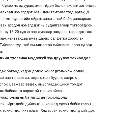
. Сүрьеэ нь ядуурал, ажилгүйдэл болон ажлын хэт өндөр
н өвчлөл нэмэгддэг. Мөн дам тамхидалтад өртөх, Д
лөлт, сүрьеэгийн ойрын хавьталтай байх, хавсарсан
авах эрсдэл нэмэгддэг нь судалгаагаар тогтоогдсон.
өн хүн 15-20 хүнд агаар дуслаар халдвар тараадаг гэж
ханиаж найтаахдаа амаа дарах, салфетка хэрэглэх
Тиймээс тууштай эмчилгээгээ хийлгэсэн олон хүн эрүүл
а.
 өвчин туссанаа мэдэхгүй хүндрүүлэх тохиолдол
дах бөгөөд хэдэн долоо хоног үргэлжилж болно.
гаар ханиалгах, ядрах, жин буурах, хөлрөх,
 болох, цээжээр өвдөх, амьсгаадах шинж тэмдэг
аж байвал та яаралтай харьяа аймаг,
руулах, онош нь батлагдсан тохиолдолд
эй. Иргэдийн дийлэнх нь ханиад хүрсэн байна гэсэн
рэх тохиолдол их гардаг. Хүндэрсэн тохиолдолд хийгдэх