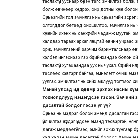
таслахгүй ууснаар бүрэн төгс эмчилгээ болж
болж өвчнөөр хүндрэх, ойр дотны хүмүүс бол
Сүрьеэгийн гол эмчилгээ нь сүрьеэгийн эсрэг 
олгогддог бөгөөд оношилгоо, эмчилгээ нь ч 
хүмүүсийн ихэнх нь санхүүгийн чадамж муутай, э
халдвар тараах архаг явцтай өвчин учраас эм
орж, эмчилгээний зарчим баримталснаар өвч
хэлбэл ингэснээр гэр бүлийнхэндээ болон ой
таслахгүй хугацаандаа уух нь чухал. Сүүлийн 
төслөөс хэвтэрт байгаа, эмнэлэгт очиж эмээ
уулгах, эмчилгээг нь хийх ажлууд тогтмол х
Манай улсад ид хөдөлмөр эрхлэх насны хү
тохиолдлууд нэмэгдсэн гэсэн. Эмчинй з
дасалтай болдог гэсэн үг үү?
Сүрьеэ нь мэдрэг болон эмэнд дасалтай гэсэ
үйлчилгээ үзүүлдэг үндсэн эмэнд тэсвэртэй, н
дагаж мөрдөөгүйгээс, эмийг зохих тунгаар бүрэ
хэд хэдэн эмийн дасалтай болдог. Харин эмэ