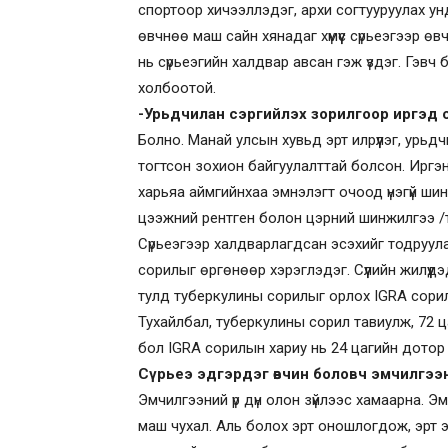
спортоор хичээллэдэг, архи согтууруулах унд
өвчнөө маш сайн хянадаг хүмүүс сүрьеэгээр өв
нь сүрьеэгийн халдвар авсан гэж үздэг. Гэвч
холбоотой.
-Урьдчилан сэргийлэх зорилгоор иргэд с
Болно. Манай улсын хувьд эрт илрүүлэг, урьд
тогтсон зохион байгуулалттай болсон. Иргэн
харьяа аймгийнхаа эмнэлэгт очоод үнэгүй ши
цээжний рентген болон цэрний шинжилгээ /тү
Сүрьеэгээр халдварлагдсан эсэхийг тодруулах,
сорилыг өргөнөөр хэрэглэдэг. Сүүлийн жилү
тулд туберкулины сорилыг орлох IGRA сорил
Тухайлбал, туберкулины сорил тавиулж, 72 
бол IGRA сорилын хариу нь 24 цагийн дотор
Сүрьеэ эдгэрдэг өвчин боловч эмчилгээн
Эмчилгээний үр дүн олон зүйлээс хамаарна. 
маш чухал. Аль болох эрт оношлогдож, эрт 