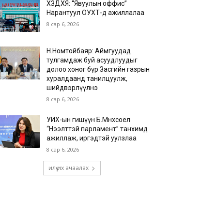
ХЗДХЯ: “Явуулын оффис”
Нарантуул ОУХТ-д ажиллалаа
8 сар 6, 2026
Н.Номтойбаяр: Аймгуудад
тулгамдаж буй асуудлуудыг
долоо хоног бүр Засгийн газрын
хуралдаанд танилцуулж,
шийдвэрлүүлнэ
8 сар 6, 2026
УИХ-ын гишүүн Б.Мөнхсоёл
“Нээлттэй парламент” танхимд
ажиллаж, иргэдтэй уулзлаа
8 сар 6, 2026
илүү их ачаалах