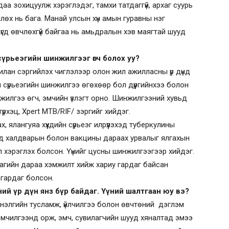
аа зохицуулж хэрэглэдэг, тамхи татдаггүй, архаг суурь
члөх нь бага. Манай улсын хүн амын гуравны нэг
 бүгд өвчлөхгүй байгаа нь амьдралын хэв маягтай шууд
үрьеэгийн шинжилгээг өгч болох уу?
чилан сэргийлэх чиглэлээр олон жил ажилласны үр дүнд
 сүрьеэгийн шинжилгээ өгөхөөр бол дүүргийнхээ болон
нжилгээ өгч, эмчийн үзлэгт орно. Шинжилгээний хувьд
рхэц, Xpert MTB/RIF/ зэргийг хийдэг.
 ялангуяа хүүхдийн сүрьеэг илрүүлэхэд туберкулины
үдэд халдварын болон вакцины дараах урвалыг ялгахын
 хэрэглэх болсон. Үүнийг цусны шинжилгээгээр хийдэг.
цагийн дараа хэмжилт хийж хариу гардаг байсан
 гардаг болсон.
ий үр дүн янз бүр байдаг. Үүний шалтгаан юу вэ?
Эмнэлгийн тусламж, үйлчилгээ болон өвчтөний дэглэм
эмчилгээнд орж, эмч, сувилагчийн шууд хяналтад эмээ