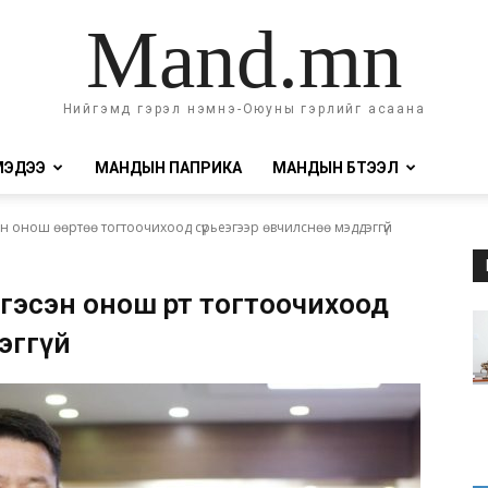
Mand.mn
Нийгэмд гэрэл нэмнэ-Оюуны гэрлийг асаана
МЭДЭЭ
МАНДЫН ПАПРИКА
МАНДЫН БҮТЭЭЛ
эн онош өөртөө тогтоочихоод сүрьеэгээр өвчилснөө мэддэггүй
сэн онош өөртөө тогтоочихоод
дэггүй