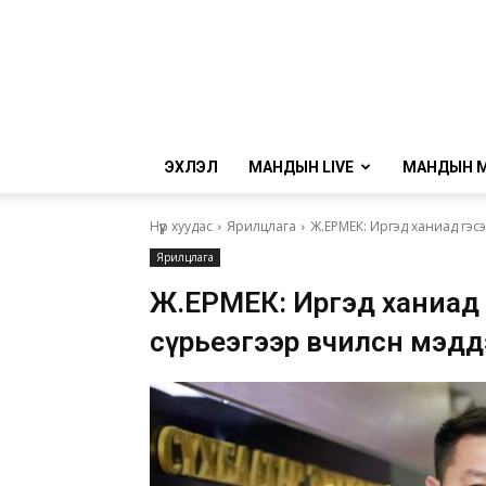
ЭХЛЭЛ
МАНДЫН LIVE
МАНДЫН 
Нүүр хуудас
Ярилцлага
Ж.ЕРМЕК: Иргэд ханиад гэс
Ярилцлага
Ж.ЕРМЕК: Иргэд ханиад гэ
сүрьеэгээр өвчилснөө мэд