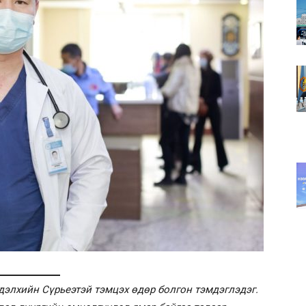
дэлхийн Сүрьеэтэй тэмцэх өдөр болгон тэмдэглэдэг.