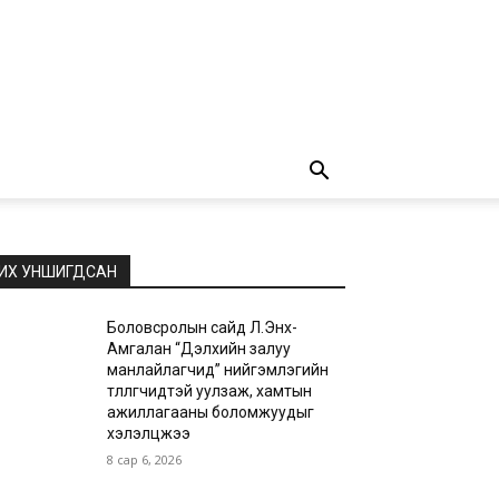
ИХ УНШИГДСАН
Боловсролын сайд Л.Энх-
Амгалан “Дэлхийн залуу
манлайлагчид” нийгэмлэгийн
төлөөлөгчидтэй уулзаж, хамтын
ажиллагааны боломжуудыг
хэлэлцжээ
8 сар 6, 2026