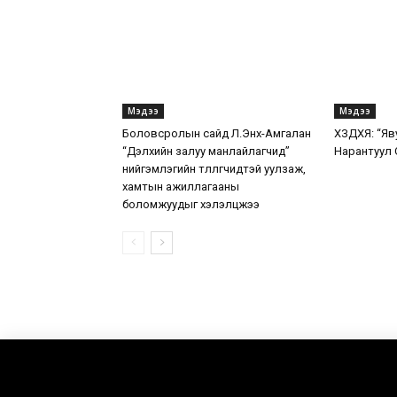
Мэдээ
Мэдээ
Боловсролын сайд Л.Энх-Амгалан
ХЗДХЯ: “Яв
“Дэлхийн залуу манлайлагчид”
Нарантуул 
нийгэмлэгийн төлөөлөгчидтэй уулзаж,
хамтын ажиллагааны
боломжуудыг хэлэлцжээ