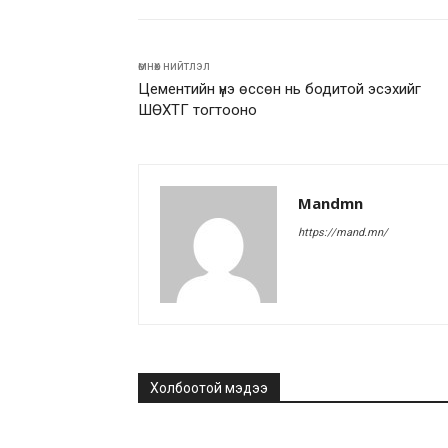
өмнөх нийтлэл
Цементийн үнэ өссөн нь бодитой эсэхийг
ШӨХТГ тогтооно
Mandmn
https://mand.mn/
Холбоотой мэдээ