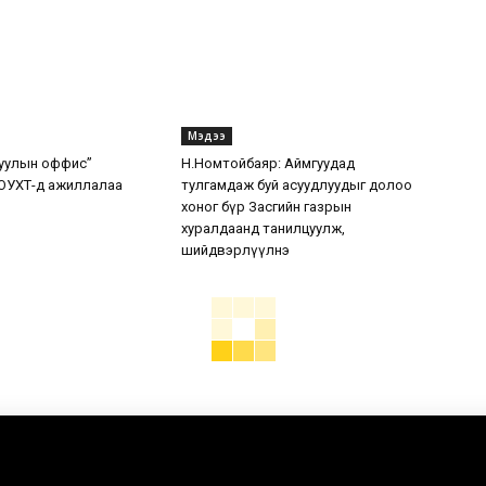
Мэдээ
уулын оффис”
Н.Номтойбаяр: Аймгуудад
ОУХТ-д ажиллалаа
тулгамдаж буй асуудлуудыг долоо
хоног бүр Засгийн газрын
хуралдаанд танилцуулж,
шийдвэрлүүлнэ