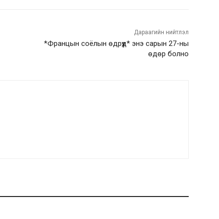
Дараагийн нийтлэл
*Францын соёлын өдрүүд* энэ сарын 27-ны
өдөр болно