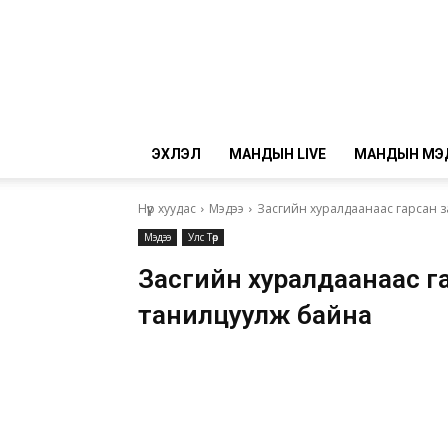
ЭХЛЭЛ
МАНДЫН LIVE
МАНДЫН МЭ
Нүүр хуудас
Мэдээ
Засгийн хуралдаанаас гарсан 
Мэдээ
Улс Төр
Засгийн хуралдаанаас г
танилцуулж байна