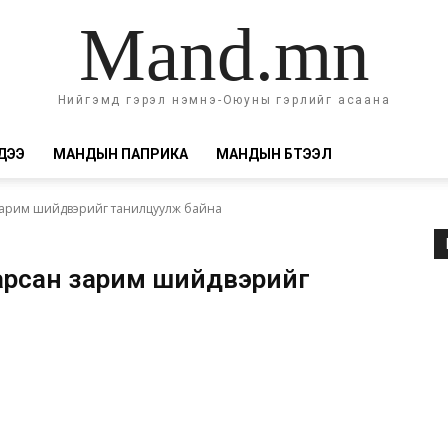
Mand.mn
Нийгэмд гэрэл нэмнэ-Оюуны гэрлийг асаана
ДЭЭ
МАНДЫН ПАПРИКА
МАНДЫН БҮТЭЭЛ
зарим шийдвэрийг танилцуулж байна
арсан зарим шийдвэрийг