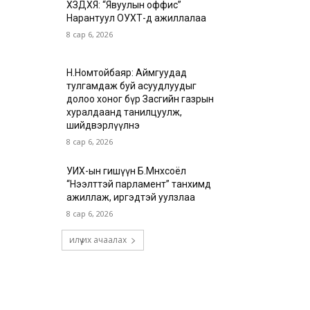
ХЗДХЯ: “Явуулын оффис”
Нарантуул ОУХТ-д ажиллалаа
8 сар 6, 2026
Н.Номтойбаяр: Аймгуудад
тулгамдаж буй асуудлуудыг
долоо хоног бүр Засгийн газрын
хуралдаанд танилцуулж,
шийдвэрлүүлнэ
8 сар 6, 2026
УИХ-ын гишүүн Б.Мөнхсоёл
“Нээлттэй парламент” танхимд
ажиллаж, иргэдтэй уулзлаа
8 сар 6, 2026
илүү их ачаалах