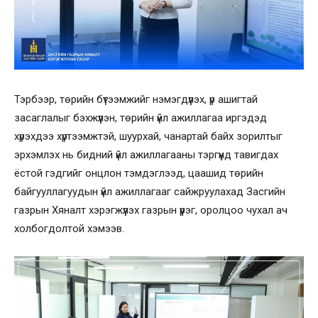
Тэрбээр, төрийн бүтээмжийг нэмэгдүүлэх, үр ашигтай
засаглалыг бэхжүүлэн, төрийн үйл ажиллагаа иргэдэд
хүрэхдээ хүртээмжтэй, шуурхай, чанартай байх зорилтыг
эрхэмлэх нь бидний үйл ажиллагааны тэргүүнд тавигдах
ёстой гэдгийг онцлон тэмдэглээд, цаашид төрийн
байгууллагуудын үйл ажиллагааг сайжруулахад Засгийн
газрын Хяналт хэрэгжүүлэх газрын үүрэг, оролцоо чухал ач
холбогдолтой хэмээв.