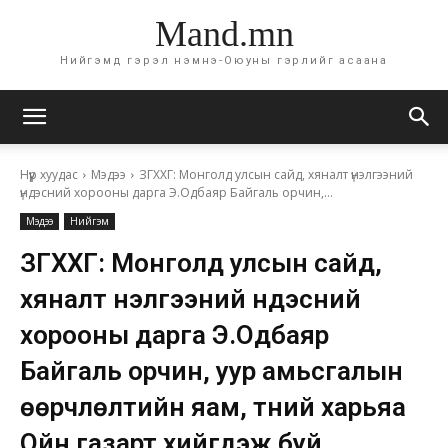
Mand.mn
Нийгэмд гэрэл нэмнэ-Оюуны гэрлийг асаана
Нүүр хуудас
Мэдээ
ЗГХХГ: Монголд улсын сайд, хяналт үнэлгээний
үндэсний хорооны дарга Э.Одбаяр Байгаль орчин,...
Мэдээ
Нийгэм
ЗГХХГ: Монголд улсын сайд,
хяналт үнэлгээний үндэсний
хорооны дарга Э.Одбаяр
Байгаль орчин, уур амьсгалын
өөрчлөлтийн яам, түүний харьяа
Ойн газарт хийгдэж буй