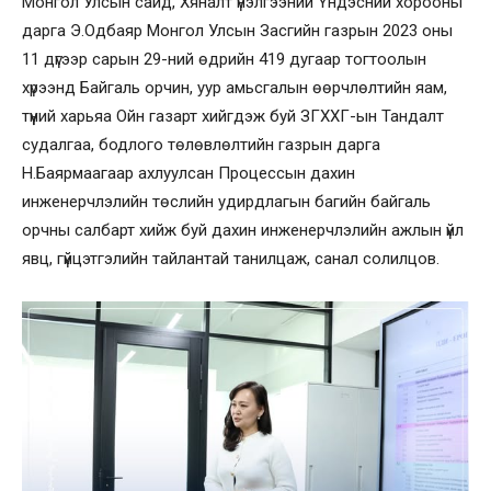
Монгол Улсын сайд, Хяналт үнэлгээний Үндэсний хорооны
дарга Э.Одбаяр Монгол Улсын Засгийн газрын 2023 оны
11 дүгээр сарын 29-ний өдрийн 419 дугаар тогтоолын
хүрээнд Байгаль орчин, уур амьсгалын өөрчлөлтийн яам,
түүний харьяа Ойн газарт хийгдэж буй ЗГХХГ-ын Тандалт
судалгаа, бодлого төлөвлөлтийн газрын дарга
Н.Баярмаагаар ахлуулсан Процессын дахин
инженерчлэлийн төслийн удирдлагын багийн байгаль
орчны салбарт хийж буй дахин инженерчлэлийн ажлын үйл
явц, гүйцэтгэлийн тайлантай танилцаж, санал солилцов.