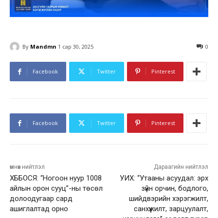
By
Mandmn
1 сар 30, 2025
0
Facebook
Twitter
Pinterest
Facebook
Twitter
Pinterest
өмнөх нийтлэл
Дараагийн нийтлэл
ХББОСЯ: “Ногоон нуур 1008
УИХ: “Утааны асуудал: эрх
айлын орон сууц”-ны төсөл
зүйн орчин, бодлого,
долоодугаар сард
шийдвэрийн хэрэгжилт,
ашиглалтад орно
санхүүжилт, зарцуулалт,