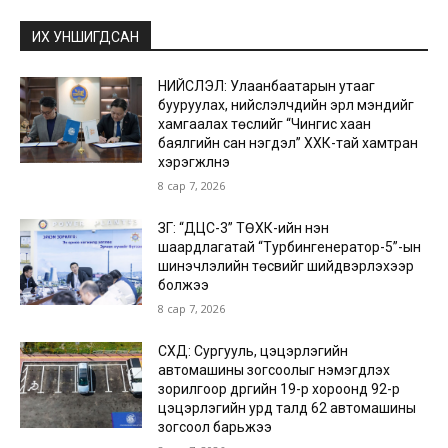
ИХ УНШИГДСАН
НИЙСЛЭЛ: Улаанбаатарын утааг
бууруулах, нийслэлчүүдийн эрүүл мэндийг
хамгаалах төслийг “Чингис хаан
баялгийн сан нэгдэл” ХХК-тай хамтран
хэрэгжүүлнэ
8 сар 7, 2026
ЗГ: “ДЦС-3” ТӨХК-ийн нэн
шаардлагатай “Турбингенератор-5”-ын
шинэчлэлийн төсвийг шийдвэрлэхээр
болжээ
8 сар 7, 2026
СХД: Сургууль, цэцэрлэгийн
автомашины зогсоолыг нэмэгдүүлэх
зорилгоор дүүргийн 19-р хороонд 92-р
цэцэрлэгийн урд талд 62 автомашины
зогсоол барьжээ