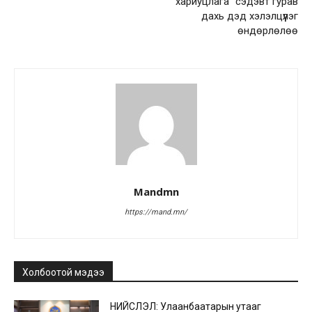
хариуцлага” сэдэвт гурав
дахь дэд хэлэлцүүлэг
өндөрлөлөө
Mandmn
https://mand.mn/
Холбоотой мэдээ
НИЙСЛЭЛ: Улаанбаатарын утааг