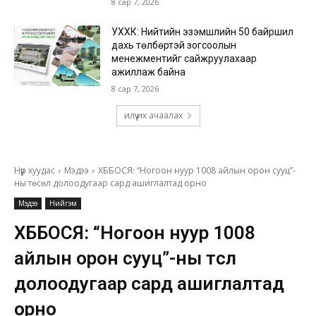
8 сар 7, 2026
УХХК: Нийтийн эзэмшлийн 50 байршил
дахь төлбөртэй зогсоолын
менежментийг сайжруулахаар
ажиллаж байна
8 сар 7, 2026
илүү их ачаалах