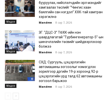
бууруулах, нийслэлчүүдийн эрүүл мэндийг
хамгаалах төслийг “Чингис хаан
баялгийн сан нэгдэл” ХХК-тай хамтран
хэрэгжүүлнэ
Мэдээ
Mandmn
-
8 сар 7, 2026
ЗГ: “ДЦС-3” ТӨХК-ийн нэн
шаардлагатай “Турбингенератор-5”-ын
шинэчлэлийн төсвийг шийдвэрлэхээр
болжээ
Мэдээ
Mandmn
-
8 сар 7, 2026
СХД: Сургууль, цэцэрлэгийн
автомашины зогсоолыг нэмэгдүүлэх
зорилгоор дүүргийн 19-р хороонд 92-р
цэцэрлэгийн урд талд 62 автомашины
зогсоол барьжээ
Мэдээ
Mandmn
-
8 сар 7, 2026