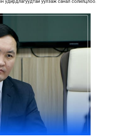
н удирдлагуудтай уулзаж санал солилцлоо.