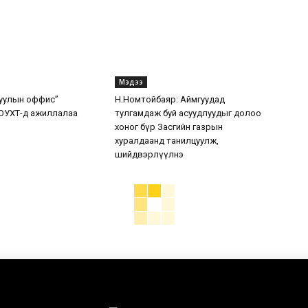
Мэдээ
уулын оффис”
Н.Номтойбаяр: Аймгуудад
ОУХТ-д ажиллалаа
тулгамдаж буй асуудлуудыг долоо
хоног бүр Засгийн газрын
хуралдаанд танилцуулж,
шийдвэрлүүлнэ