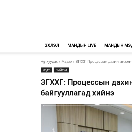
ЭХЛЭЛ
МАНДЫН LIVE
МАНДЫН МЭ
Нүүр хуудас
Мэдээ
ЗГХХГ: Процессын дахин инжен
Мэдээ
Нийгэм
ЗГХХГ: Процессын дахи
байгууллагад хийнэ