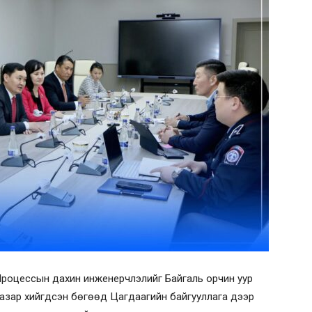
ь Процессын дахин инженерчлэлийг Байгаль орчин уур
азар хийгдсэн бөгөөд Цагдаагийн байгууллага дээр