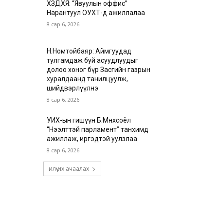
ХЗДХЯ: “Явуулын оффис”
Нарантуул ОУХТ-д ажиллалаа
8 сар 6, 2026
Н.Номтойбаяр: Аймгуудад
тулгамдаж буй асуудлуудыг
долоо хоног бүр Засгийн газрын
хуралдаанд танилцуулж,
шийдвэрлүүлнэ
8 сар 6, 2026
УИХ-ын гишүүн Б.Мөнхсоёл
“Нээлттэй парламент” танхимд
ажиллаж, иргэдтэй уулзлаа
8 сар 6, 2026
илүү их ачаалах