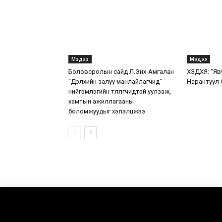
Мэдээ
Мэдээ
Боловсролын сайд Л.Энх-Амгалан
ХЗДХЯ: “Яв
“Дэлхийн залуу манлайлагчид”
Нарантуул 
нийгэмлэгийн төлөөлөгчидтэй уулзаж,
хамтын ажиллагааны
боломжуудыг хэлэлцжээ