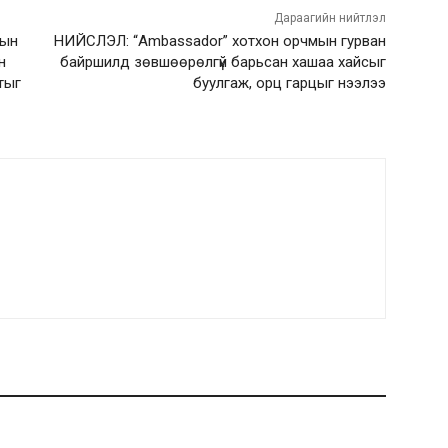
Дараагийн нийтлэл
тын
НИЙСЛЭЛ: “Ambassador” хотхон орчмын гурван
н
байршилд зөвшөөрөлгүй барьсан хашаа хайсыг
тыг
буулгаж, орц гарцыг нээлээ