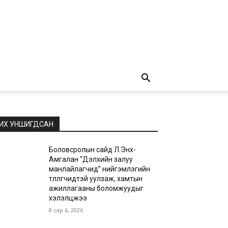
ИХ УНШИГДСАН
Боловсролын сайд Л.Энх-
Амгалан “Дэлхийн залуу
манлайлагчид” нийгэмлэгийн
төлөөлөгчидтэй уулзаж, хамтын
ажиллагааны боломжуудыг
хэлэлцжээ
8 сар 6, 2026