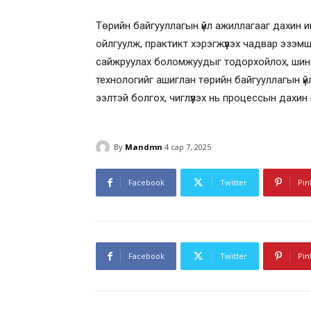
Төрийн байгууллагын үйл ажиллагааг дахин 
ойлгуулж, практикт хэрэгжүүлэх чадвар эзэмш
сайжруулах боломжуудыг тодорхойлох, шинэ
технологийг ашиглан төрийн байгууллагын үйл 
ээлтэй болгох, чиглүүлэх нь процессын дахи
By
Mandmn
4 сар 7, 2025
Facebook
Twitter
Pin
Facebook
Twitter
Pin