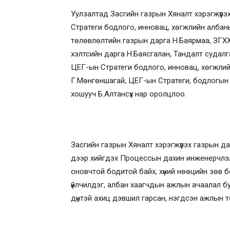
Уулзалтад Засгийн газрын Хяналт хэрэгжүүл
Стратеги бодлого, инновац, хөгжлийн албан
төлөвлөлтийн газрын дарга Н.Баярмаа, ЗГХ
хэлтсийн дарга Н.Баясгалан, Тандалт судал
ЦЕГ-ын Стратеги бодлого, инновац, хөгжли
Г.Мөнгөншагай, ЦЕГ-ын Стратеги, бодлогын
хошууч Б.Алтансүх нар оролцлоо.
Засгийн газрын Хяналт хэрэгжүүлэх газрын д
дээр хийгдэх Процессын дахин инженерчлэл 
оновчтой бодитой байх, хүний нөөцийн зөв бо
үйлчилдэг, албан хаагчдын ажлын ачаалал буу
дүнтэй ахиц дэвшил гарсан, нэгдсэн ажлын 