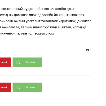
инженерчлэхийн үндсэн ойлголт ач холбогдлыг
ихэд нь дэмжлэг үзүүлэх одоогийн үйл явцыг шинжлэх,
чилсэн ажлын урсгалыг төлөвлөж хэрэгжүүлэх, дижитал
ажиллагаа, төрийн үйлчилгээг илүү үр ашигтай, иргэдэд
н инженерчлэлийн гол зорилго юм.
0
terest
WhatsApp
terest
WhatsApp