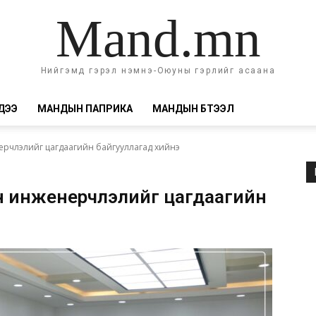
Mand.mn
Нийгэмд гэрэл нэмнэ-Оюуны гэрлийг асаана
ДЭЭ
МАНДЫН ПАПРИКА
МАНДЫН БҮТЭЭЛ
ерчлэлийг цагдаагийн байгууллагад хийнэ
н инженерчлэлийг цагдаагийн