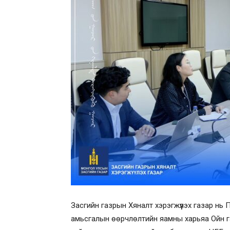
Засгийн газрын Хяналт хэрэгжүүлэх газар н
амьсгалын өөрчлөлтийн яамны харьяа Ойн г