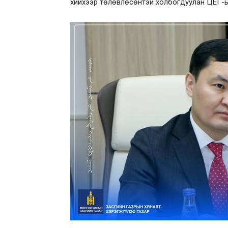
хийхээр төлөвлөсөнтэй холбогдуулан ЦЕГ-ы