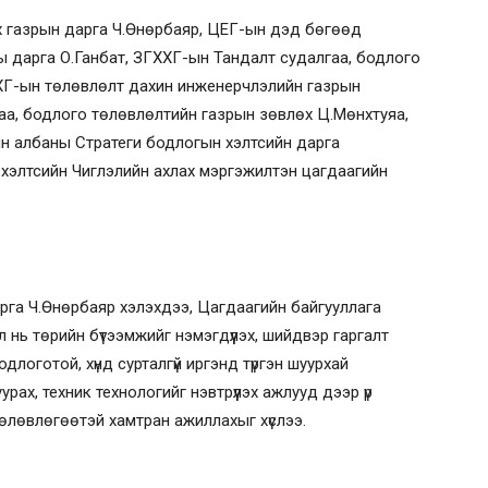
эх газрын дарга Ч.Өнөрбаяр, ЦЕГ-ын дэд бөгөөд
ы дарга О.Ганбат, ЗГХХГ-ын Тандалт судалгаа, бодлого
ХГ-ын төлөвлөлт дахин инженерчлэлийн газрын
гаа, бодлого төлөвлөлтийн газрын зөвлөх Ц.Мөнхтуяа,
йн албаны Стратеги бодлогын хэлтсийн дарга
 хэлтсийн Чиглэлийн ахлах мэргэжилтэн цагдаагийн
арга Ч.Өнөрбаяр хэлэхдээ, Цагдаагийн байгууллага
нь төрийн бүтээмжийг нэмэгдүүлэх, шийдвэр гаргалт
длоготой, хүнд сурталгүй иргэнд түргэн шуурхай
рах, техник технологийг нэвтрүүлэх ажлууд дээр үр
төлөвлөгөөтэй хамтран ажиллахыг хүслээ.