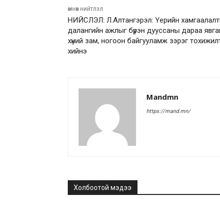
өмнөх нийтлэл
НИЙСЛЭЛ: Л.Алтангэрэл: Үерийн хамгаалал
далангийн ажлыг бүрэн дууссаны дараа явга
хүний зам, ногоон байгууламж зэрэг тохижил
хийнэ
Mandmn
https://mand.mn/
Холбоотой мэдээ